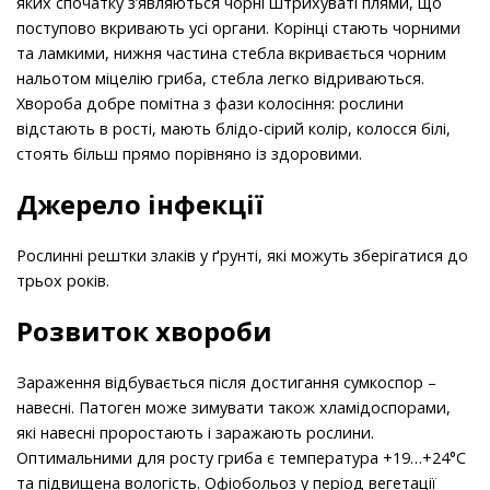
яких спочатку з’являються чорні штрихуваті плями, що
поступово вкривають усі органи. Корінці стають чорними
та ламкими, нижня частина стебла вкривається чорним
нальотом міцелію гриба, стебла легко відриваються.
Хвороба добре помітна з фази колосіння: рослини
відстають в рості, мають блідо-сірий колір, колосся білі,
стоять більш прямо порівняно із здоровими.
Джерело інфекції
Рослинні рештки злаків у ґрунті, які можуть зберігатися до
трьох років.
Розвиток хвороби
Зараження відбувається після достигання сумкоспор –
навесні. Патоген може зимувати також хламідоспорами,
які навесні проростають і заражають рослини.
Оптимальними для росту гриба є температура +19…+24°С
та підвищена вологість. Офіобольоз у період вегетації