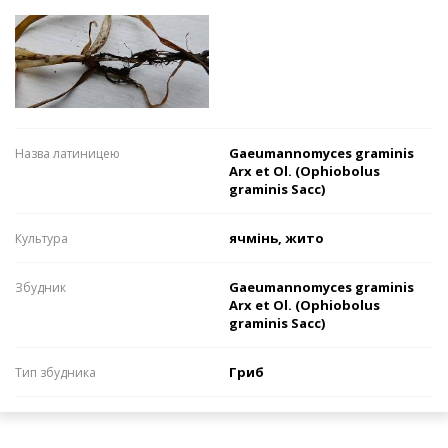
Gaeumannomyces graminis
Назва латиницею
Arx et Ol. (Ophiobolus
graminis Sacc)
ячмінь, жито
Культура
Gaeumannomyces graminis
Збудник
Arx et Ol. (Ophiobolus
graminis Sacc)
Гриб
Тип збудника