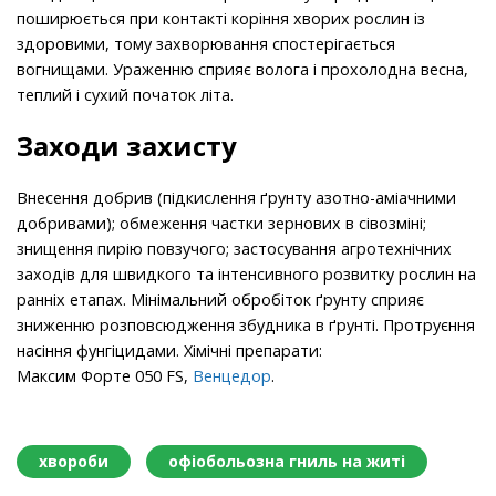
поширюється при контакті коріння хворих рослин із
здоровими, тому захворювання спостерігається
вогнищами. Ураженню сприяє волога і прохолодна весна,
теплий і сухий початок літа.
Заходи захисту
Внесення добрив (підкислення ґрунту азотно-аміачними
добривами); обмеження частки зернових в сівозміні;
знищення пирію повзучого; застосування агротехнічних
заходів для швидкого та інтенсивного розвитку рослин на
ранніх етапах. Мінімальний обробіток ґрунту сприяє
зниженню розповсюдження збудника в ґрунті. Протруєння
насіння фунгіцидами. Хімічні препарати:
Максим Форте 050 FS,
Венцедор
.
хвороби
офіобольозна гниль на житі