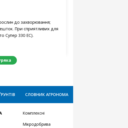
 рослин до захворювання;
решток. При сприятливих для
о Супер 330 ЕС).
уряка
ҐРУНТІВ
СЛОВНИК АГРОНОМА
А
Комплексні
Мікродобрива