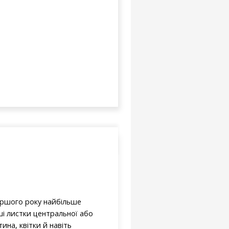
ершого року найбільше
ші листки центральної або
ина, квітки й навіть