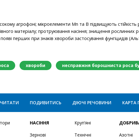
окому агрофоні; мікроелементи Mn та B підвищують стійкість
івного матеріалу; протруювання насіння; знищення рослинних 
появі перших при знаків хвороби застосування фунгіцидів (Альт
роса
хвороби
несправжня борошниста роса б
ЧИТАТИ
ПОДИВИТИСЬ
ДІЮЧІ РЕЧОВИНИ
КАРТА 
ятори
НАСІННЯ
Круп’яні
ДОБРИВ
Зернові
Технічні
Азотні