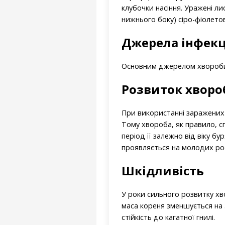
клубочки насіння. Уражені л
нижнього боку) сіро-фіолето
Джерела інфекц
Основним джерелом хвороби є
Розвиток хворо
При використанні заражених к
Тому хвороба, як правило, сп
період її залежно від віку б
проявляється на молодих рос
Шкідливість
У роки сильного розвитку хво
маса кореня зменшується на 
стійкість до кагатної гнилі.