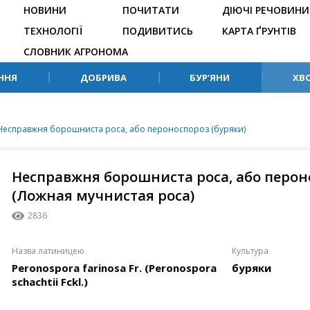
НОВИНИ
ПОЧИТАТИ
ДІЮЧІ РЕЧОВИНИ
ТЕХНОЛОГІЇ
ПОДИВИТИСЬ
КАРТА ҐРУНТІВ
СЛОВНИК АГРОНОМА
ННЯ
ДОБРИВА
БУР’ЯНИ
ХВ
Несправжня борошниста роса, або пероноспороз (буряки)
Несправжня борошниста роса, або перон
(Ложная мучнистая роса)
2836
Назва латиницею
Культура
Peronospora farinosa Fr. (Peronospora
буряки
schachtii Fckl.)