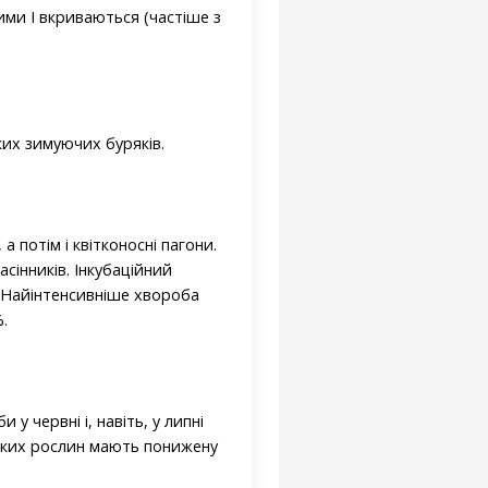
ими І вкриваються (частіше з
их зимуючих буряків.
 потім і квітконосні пагони.
сінників. Інкубаційний
. Найінтенсивніше хвороба
.
 червні і, навіть, у липні
 таких рослин мають понижену