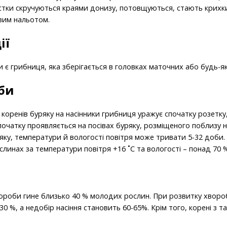
истки скручуються краями донизу, потовщуються, стають крихк
вим нальотом.
ії
 грибниця, яка зберігається в головках маточних або будь-як
би
оренів буряку на насінники грибниця уражує спочатку розетку, а
очатку проявляється на посівах буряку, розміщеного поблизу на
уряку, температури й вологості повітря може тривати 5-32 доби
линах за температури повітря +16 ˚С та вологості – понад 70 %
роби гине близько 40 % молодих рослин. При розвитку хвороби у
30 %, а недобір насіння становить 60-65%. Крім того, корені з