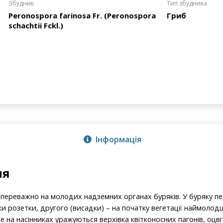
Збудник
Тип збудника
Peronospora farinosa Fr. (Peronospora
Гриб
schachtii Fckl.)
Інформація
ня
переважно на молодих надземних органах буряків. У буряку п
и розетки, другого (висадки) – на початку вегетації наймолод
е на насінниках уражуються верхівка квітконосних пагонів, оцвіт