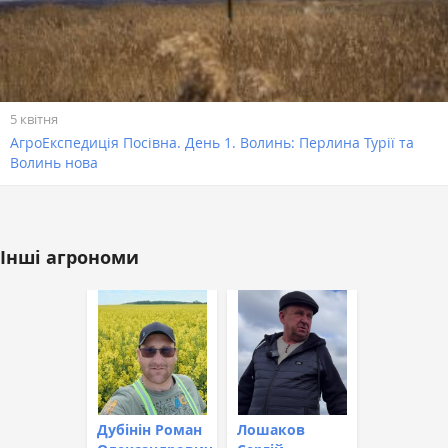
5 квітня
АгроЕкспедиція Посівна. День 1. Волинь: Перлина Турії та
Волинь нова
Інші агрономи
Дубінін Роман
Лошаков