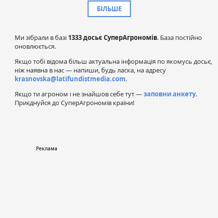
БІЛЬШЕ
Ми зібрали в базі
1333 досьє СуперАгрономів
. База постійно
оновлюється.
Якщо тобі відома більш актуальна інформація по якомусь досьє,
ніж наявна в нас — напиши, будь ласка, на адресу
krasnovska@latifundistmedia.com
.
Якщо ти агроном і не знайшов себе тут —
заповни анкету
.
Приєднуйся до СуперАгрономів країни!