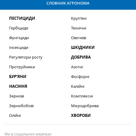
СЛОВНИК АГРОНОМА
ПЕСТИЦИДИ
Круп’яні
Гербіциди
Технічні
Фунгіциди
Овочеві
Інсекциди
ШКІДНИКИ
Регулятори росту
ДОБРИВА
Протруйники
Азотні
БУР’ЯНИ
Фосфорні
НАСІННЯ
Калійні
Зернові
Комплексні
Зернобобові
Мікродобрива
Олійні
ХВОРОБИ
Ми в соціальних мережах