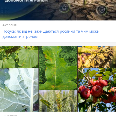
4 серпня
Посуха: як від неї захищаються рослини та чим може
допомогти агроном
22 липня