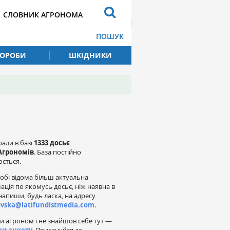
СЛОВНИК АГРОНОМА
ПОШУК
ВОРОБИ
ШКІДНИКИ
рали в базі
1333 досьє
Агрономів
. База постійно
ється.
обі відома більш актуальна
ація по якомусь досьє, ніж наявна в
напиши, будь ласка, на адресу
ovska@latifundistmedia.com
.
и агроном і не знайшов себе тут —