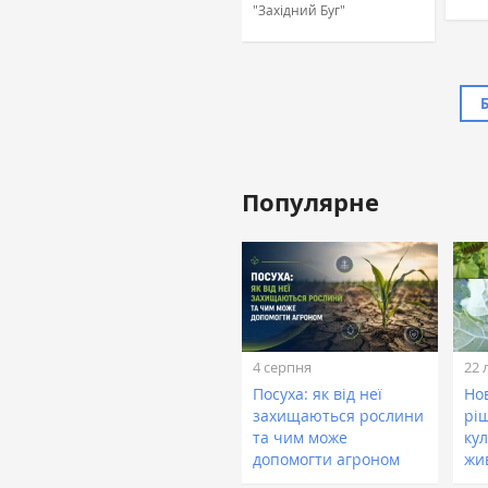
"Західний Буг"
Популярне
Жовтан Назар
Лінійний агроном, ТОВ
«ТАС Агро Захід» (ТАС
Агро)
4 серпня
22 
Посуха: як від неї
Нов
захищаються рослини
рі
та чим може
кул
допомогти агроном
жи