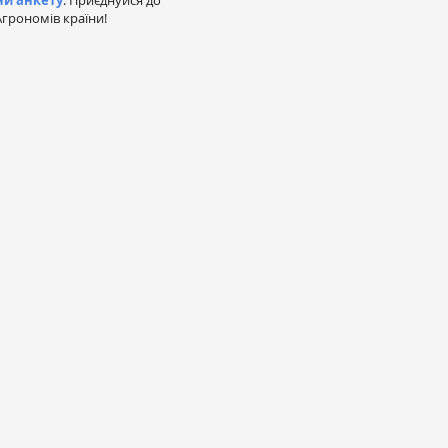
ни анкету
. Приєднуйся до
грономів країни!
а
омпаній