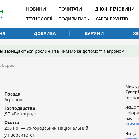
НОВИНИ
ПОЧИТАТИ
ДІЮЧІ РЕЧОВИНИ
ТЕХНОЛОГІЇ
ПОДИВИТИСЬ
КАРТА ҐРУНТІВ
НЯ
ДОБРИВА
БУР’ЯНИ
Х
 неї захищаються рослини та чим може допомогти агроном
р Борис
Ми зіб
Супер
Посада
оновлю
Агроном
Якщо т
Господарство
інформ
ДП «Виноград»
нас — 
Освіта
krasn
2004 р. — Ужгородський національний
Якщо т
університетет