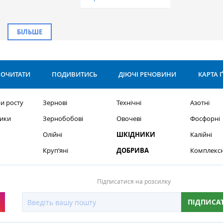
БІЛЬШЕ
ОЧИТАТИ
ПОДИВИТИСЬ
ДІЮЧІ РЕЧОВИНИ
КАРТА 
и росту
Зернові
Технічні
Азотні
ики
Зернобобові
Овочеві
Фосфорні
Олійні
ШКІДНИКИ
Калійні
Круп’яні
ДОБРИВА
Комплексн
Підписатися на розсилку
ПІДПИСА