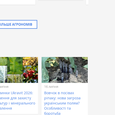
БІЛЬШЕ АГРОНОМІВ
липня
16 липня
инки Ukravit 2026:
Вовчок в посівах
шення для захисту
ріпаку: нова загроза
ьтур і мінерального
українським полям?
влення
Особливості та
боротьба