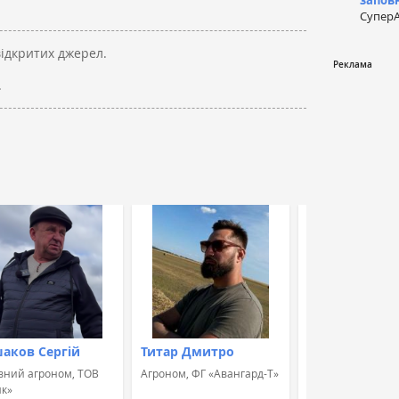
запов
СуперА
відкритих джерел.
.
аков Сергій
Титар Дмитро
Швець Альон
вний агроном, ТОВ
Агроном, ФГ «Авангард-Т»
Агроном, Група к
к»
«УкрБіоЛенд»