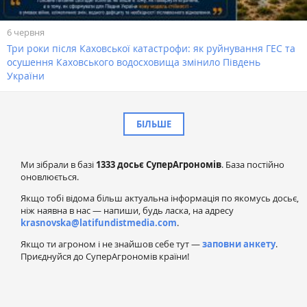
6 червня
Три роки після Каховської катастрофи: як руйнування ГЕС та
осушення Каховського водосховища змінило Південь
України
БІЛЬШЕ
Ми зібрали в базі
1333 досьє СуперАгрономів
. База постійно
оновлюється.
Якщо тобі відома більш актуальна інформація по якомусь досьє,
ніж наявна в нас — напиши, будь ласка, на адресу
krasnovska@latifundistmedia.com
.
Якщо ти агроном і не знайшов себе тут —
заповни анкету
.
Приєднуйся до СуперАгрономів країни!