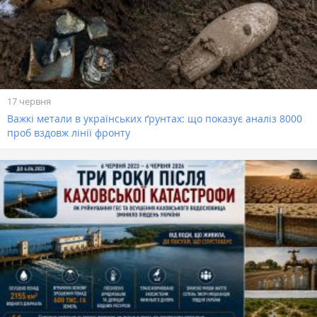
17 червня
Важкі метали в українських ґрунтах: що показує аналіз 8000
проб вздовж лінії фронту