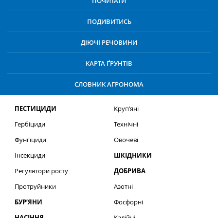
ПОЧИТАТИ
ПОДИВИТИСЬ
ДІЮЧІ РЕЧОВИНИ
КАРТА ҐРУНТІВ
СЛОВНИК АГРОНОМА
ПЕСТИЦИДИ
Круп’яні
Гербіциди
Технічні
Фунгіциди
Овочеві
Інсекциди
ШКІДНИКИ
Регулятори росту
ДОБРИВА
Протруйники
Азотні
БУР’ЯНИ
Фосфорні
НАСІННЯ
Калійні