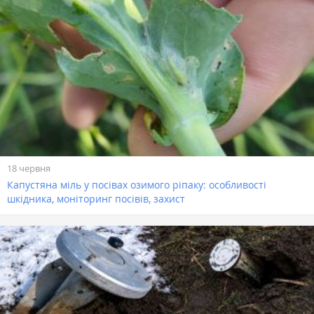
18 червня
Капустяна міль у посівах озимого ріпаку: особливості
шкідника, моніторинг посівів, захист