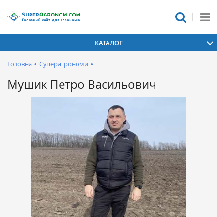
КАТАЛОГ
Головна
•
Суперагрономи
•
Мушик Петро Васильович