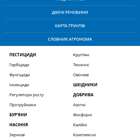
ДІЮЧІ РЕЧОВИНИ
КАРТА ҐРУНТІВ
СЛОВНИК АГРОНОМА
ПЕСТИЦИДИ
Круп’яні
Гербіциди
Технічні
Фунгіциди
Овочеві
Інсекциди
ШКІДНИКИ
Регулятори росту
ДОБРИВА
Протруйники
Азотні
БУР’ЯНИ
Фосфорні
НАСІННЯ
Калійні
Зернові
Комплексні