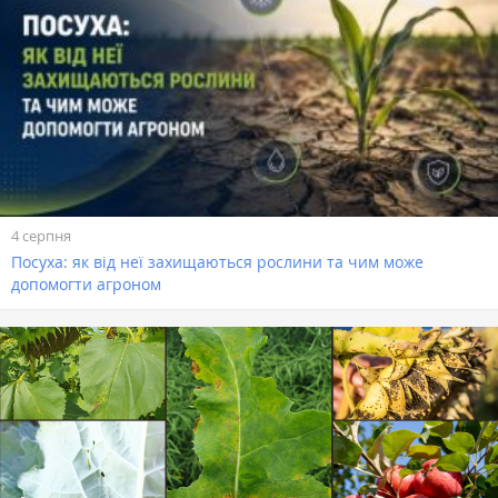
4 серпня
Посуха: як від неї захищаються рослини та чим може
допомогти агроном