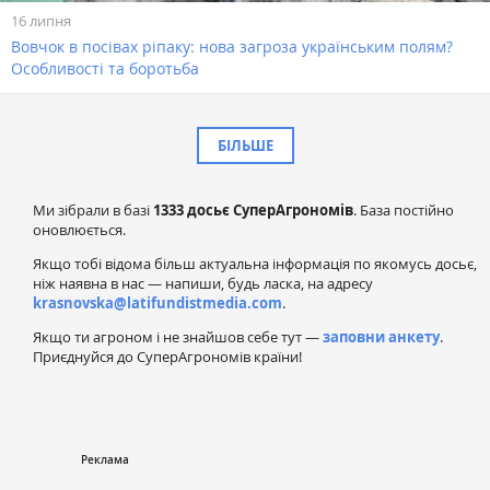
16 липня
Вовчок в посівах ріпаку: нова загроза українським полям?
Особливості та боротьба
БІЛЬШЕ
Ми зібрали в базі
1333 досьє СуперАгрономів
. База постійно
оновлюється.
Якщо тобі відома більш актуальна інформація по якомусь досьє,
ніж наявна в нас — напиши, будь ласка, на адресу
krasnovska@latifundistmedia.com
.
Якщо ти агроном і не знайшов себе тут —
заповни анкету
.
Приєднуйся до СуперАгрономів країни!