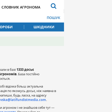
СЛОВНИК АГРОНОМА
ПОШУК
ВОРОБИ
ШКІДНИКИ
рали в базі
1333 досьє
Агрономів
. База постійно
ється.
обі відома більш актуальна
ація по якомусь досьє, ніж наявна в
напиши, будь ласка, на адресу
ovska@latifundistmedia.com
.
и агроном і не знайшов себе тут —