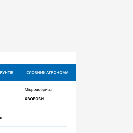
ҐРУНТІВ
СЛОВНИК АГРОНОМА
Мікродобрива
ХВОРОБИ
і