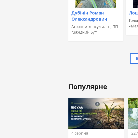
Дубінін Роман
Лош
Олександрович
Голо
«Мая
Агроном-консультант, ПП
"Західний Буг"
Популярне
Жовтан Назар
Лінійний агроном, ТОВ
«ТАС Агро Захід» (ТАС
Агро)
4 серпня
22 