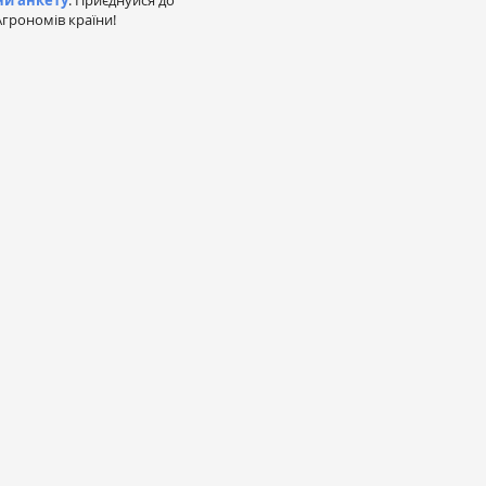
ни анкету
. Приєднуйся до
грономів країни!