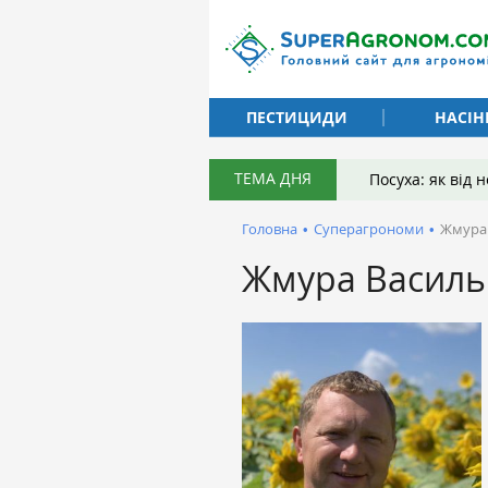
ПЕСТИЦИДИ
НАСІН
ТЕМА ДНЯ
Посуха: як від
Головна
•
Суперагрономи
•
Жмура
Жмура Василь