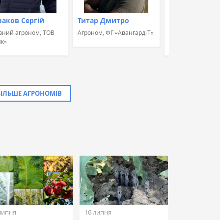
аков Сергій
Титар Дмитро
Швець Альон
вний агроном, ТОВ
Агроном, ФГ «Авангард-Т»
Агроном, Група к
к»
«УкрБіоЛенд»
БІЛЬШЕ АГРОНОМІВ
липня
16 липня