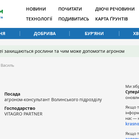
НОВИНИ
ПОЧИТАТИ
ДІЮЧІ РЕЧОВИНИ
ТЕХНОЛОГІЇ
ПОДИВИТИСЬ
КАРТА ҐРУНТІВ
НЯ
ДОБРИВА
БУР’ЯНИ
Х
 неї захищаються рослини та чим може допомогти агроном
 Василь
Ми зіб
Супер
Посада
оновлю
агроном-консультант Волинського підрозділу
Якщо т
Господарство
інформ
VITAGRO PARTNER
нас — 
krasn
Якщо т