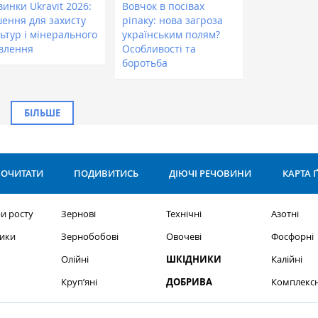
инки Ukravit 2026:
Вовчок в посівах
шення для захисту
ріпаку: нова загроза
ьтур і мінерального
українським полям?
влення
Особливості та
боротьба
БІЛЬШЕ
ОЧИТАТИ
ПОДИВИТИСЬ
ДІЮЧІ РЕЧОВИНИ
КАРТА 
и росту
Зернові
Технічні
Азотні
ики
Зернобобові
Овочеві
Фосфорні
Олійні
ШКІДНИКИ
Калійні
Круп’яні
ДОБРИВА
Комплексн