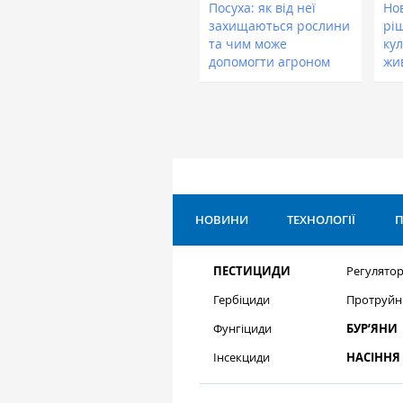
Посуха: як від неї
Нов
захищаються рослини
рі
та чим може
кул
допомогти агроном
жи
НОВИНИ
ТЕХНОЛОГІЇ
П
ПЕСТИЦИДИ
Регулятор
Гербіциди
Протруйн
Фунгіциди
БУР’ЯНИ
Інсекциди
НАСІННЯ