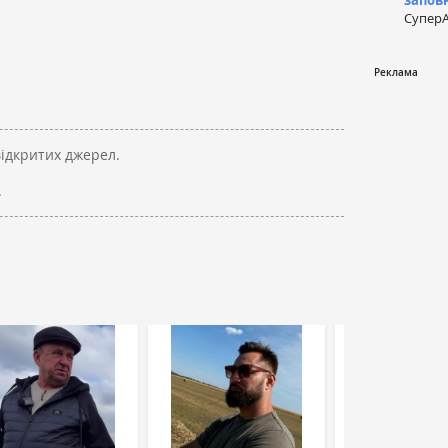
запов
СуперА
відкритих джерел.
.