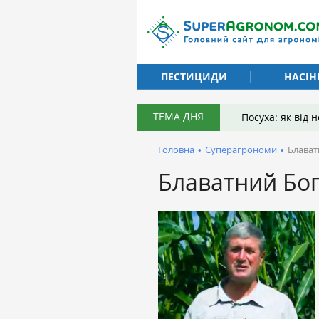
ПЕСТИЦИДИ
НАСІН
ТЕМА ДНЯ
Посуха: як від
Головна
•
Суперагрономи
•
Блават
Блаватний Бо