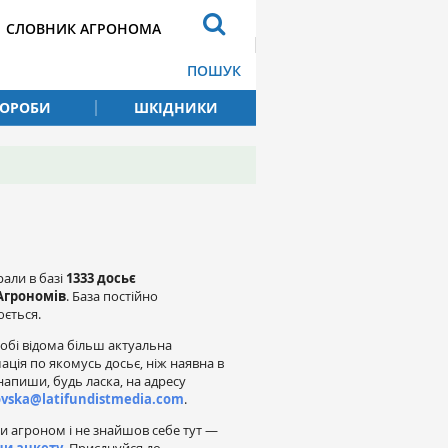
СЛОВНИК АГРОНОМА
ПОШУК
ВОРОБИ
ШКІДНИКИ
рали в базі
1333 досьє
Агрономів
. База постійно
ється.
обі відома більш актуальна
ація по якомусь досьє, ніж наявна в
напиши, будь ласка, на адресу
ovska@latifundistmedia.com
.
и агроном і не знайшов себе тут —