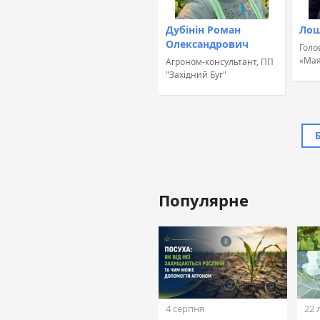
Дубінін Роман
Лош
Олександрович
Голо
«Мая
Агроном-консультант, ПП
"Західний Буг"
Популярне
Жовтан Назар
Лінійний агроном, ТОВ
«ТАС Агро Захід» (ТАС
Агро)
4 серпня
22 