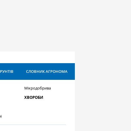
ҐРУНТІВ
СЛОВНИК АГРОНОМА
Мікродобрива
ХВОРОБИ
і