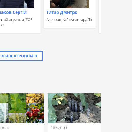
аков Сергій
Титар Дмитро
Швець Альон
вний агроном, ТОВ
Агроном, ФГ «Авангард-Т»
Агроном, Група к
к»
«УкрБіоЛенд»
БІЛЬШЕ АГРОНОМІВ
липня
16 липня