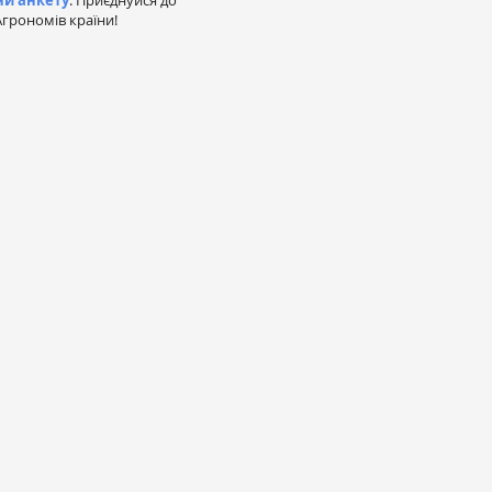
ни анкету
. Приєднуйся до
грономів країни!