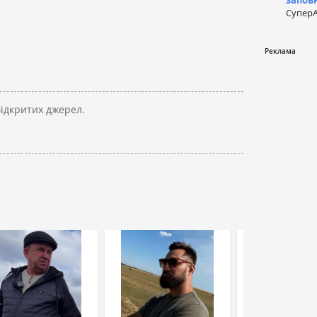
запов
СуперА
відкритих джерел.