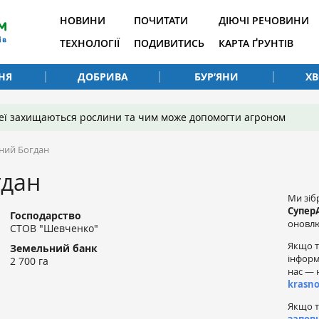
НОВИНИ
ПОЧИТАТИ
ДІЮЧІ РЕЧОВИНИ
ТЕХНОЛОГІЇ
ПОДИВИТИСЬ
КАРТА ҐРУНТІВ
НЯ
ДОБРИВА
БУР’ЯНИ
Х
 неї захищаються рослини та чим може допомогти агроном
ний Богдан
гдан
Ми зіб
Супер
Господарство
оновлю
СТОВ "Шевченко"
Якщо т
Земельний банк
інформ
2 700 га
нас — 
krasn
Якщо т