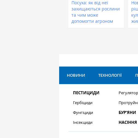
Посуха: як від неї
Нов
захищаються рослини
рі
та чим може
кул
допомогти агроном
жи
НОВИНИ
ТЕХНОЛОГІЇ
П
ПЕСТИЦИДИ
Регулятор
Гербіциди
Протруйн
Фунгіциди
БУР’ЯНИ
Інсекциди
НАСІННЯ