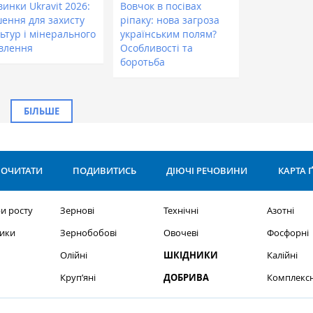
инки Ukravit 2026:
Вовчок в посівах
шення для захисту
ріпаку: нова загроза
ьтур і мінерального
українським полям?
влення
Особливості та
боротьба
БІЛЬШЕ
ОЧИТАТИ
ПОДИВИТИСЬ
ДІЮЧІ РЕЧОВИНИ
КАРТА 
и росту
Зернові
Технічні
Азотні
ики
Зернобобові
Овочеві
Фосфорні
Олійні
ШКІДНИКИ
Калійні
Круп’яні
ДОБРИВА
Комплексн