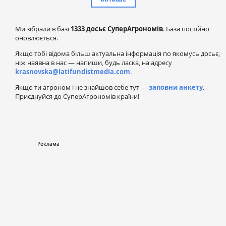
Ми зібрали в базі
1333 досьє СуперАгрономів
. База постійно
оновлюється.
Якщо тобі відома більш актуальна інформація по якомусь досьє,
ніж наявна в нас — напиши, будь ласка, на адресу
krasnovska@latifundistmedia.com
.
Якщо ти агроном і не знайшов себе тут —
заповни анкету
.
Приєднуйся до СуперАгрономів країни!