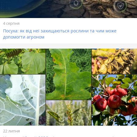
4 серпня
Посуха: як від неї захищаються рослини та чим може
допомогти агроном
22 липня