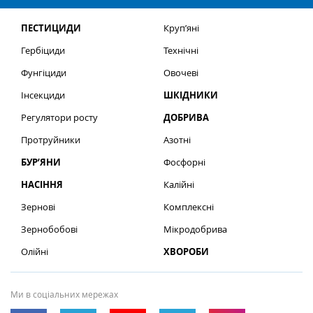
ПЕСТИЦИДИ
Круп’яні
Гербіциди
Технічні
Фунгіциди
Овочеві
Інсекциди
ШКІДНИКИ
Регулятори росту
ДОБРИВА
Протруйники
Азотні
БУР’ЯНИ
Фосфорні
НАСІННЯ
Калійні
Зернові
Комплексні
Зернобобові
Мікродобрива
Олійні
ХВОРОБИ
Ми в соціальних мережах