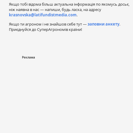
Якщо тобі відома більш актуальна інформація по якомусь досьє,
ніж наявна в нас — напиши, будь ласка, на адресу
krasnovska@latifundistmedia.com
.
Якщо ти агроном і не знайшов себе тут —
заповни анкету
.
Приєднуйся до СуперАгрономів країни!