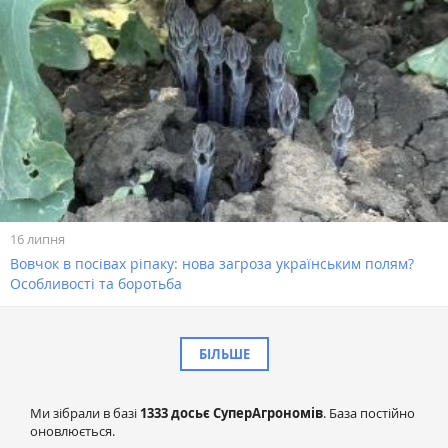
16 липня
Вовчок в посівах ріпаку: нова загроза українським полям?
Особливості та боротьба
БІЛЬШЕ
Ми зібрали в базі
1333 досьє СуперАгрономів
. База постійно
оновлюється.