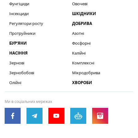
Фунгіциди
Овочеві
Інсекциди
ШКІДНИКИ
Регулятори росту
ДОБРИВА
Протруйники
Азотні
БУР’ЯНИ
Фосфорні
НАСІННЯ
Калійні
Зернові
Комплексні
Зернобобові
Мікродобрива
Олійні
ХВОРОБИ
Ми в соціальних мережах