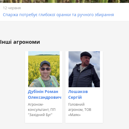
12 червня
Спаржа потребує глибокої оранки та ручного збирання
Інші агрономи
Дубінін Роман
Лошаков
Олександрович
Сергій
Агроном-
Головний
консультант, ПП
агроном, ТОВ
"Західний Буг"
«Маяк»