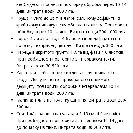
необхідності провести повторну обробку через 10-14
днів. Витрата води: 200 л\га.
Груша: 1 л\га до цвітіння (при сильному дефіциті), в
крайньому випадку після обпадання листя. Повторити
обробку через 10-14 днів. Витрата води 500-1000 л\га.
Горох: 1 л\га на стадії 4-6 листка (при дефіциті) і на
початку і наприкінці цвітіння. Витрата води: 300 л\га.
Перець відкритого ґрунту: 1 л/га від фази 4-6 листків.
При необхідності повторити з інтервалом 10-14.
Витрата води 30-500 л/га.
Картопля: 1 л\га через тиждень після появи всіх
сходів. Для уникнення прихованого і видимого
дефіциту, повторити обробки з інтервалами 10-14
днів. Витрата води: 200 л\га.
Малина: 1 л/га на початку цвітіння. Витрата води 200-
500 л/га.
Соя: 1 л/га за висоти культури 5-15 см (4-6 листків).
При необхідності повторити з інтервалом 10-14 днів
до початку цвітіння. Витрата води 30-200 л/га.