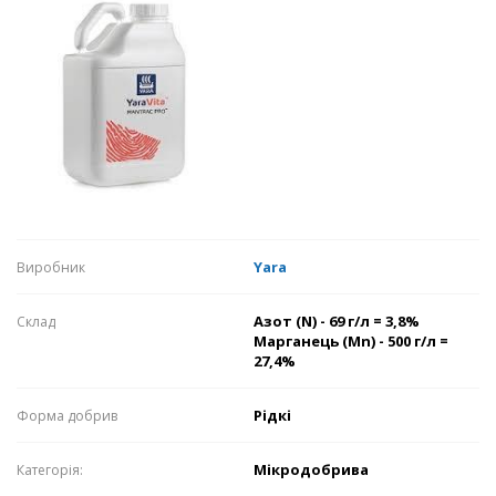
Yara
Виробник
Азот (N) - 69 г/л = 3,8%
Склaд
Марганець (Mn) - 500 г/л =
27,4%
Рідкі
Формa добрив
Мікродобрива
Категорія: