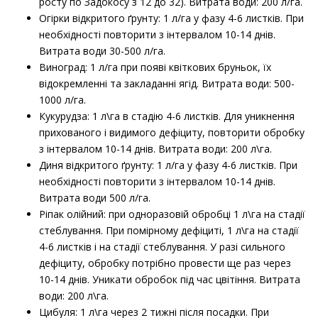
росту по Задокосу з 12 до 32). Витрата води: 200 л/га.
Огірки відкритого ґрунту: 1 л/га у фазу 4-6 листків. При
необхідності повторити з інтервалом 10-14 днів.
Витрата води 30-500 л/га.
Виноград: 1 л/га при появі квіткових бруньок, їх
відокремленні та закладанні ягід. Витрата води: 500-
1000 л/га.
Кукурудза: 1 л\га в стадію 4-6 листків. Для уникнення
прихованого і видимого дефіциту, повторити обробку
з інтервалом 10-14 днів. Витрата води: 200 л\га.
Диня відкритого ґрунту: 1 л/га у фазу 4-6 листків. При
необхідності повторити з інтервалом 10-14 днів.
Витрата води 500 л/га.
Ріпак олійний: при одноразовій обробці 1 л\га на стадії
стеблування. При помірному дефіциті, 1 л\га на стадії
4-6 листків і на стадії стеблування. У разі сильного
дефіциту, обробку потрібно провести ще раз через
10-14 днів. Уникати обробок під час цвітіння. Витрата
води: 200 л\га.
Цибуля: 1 л\га через 2 тижні після посадки. При