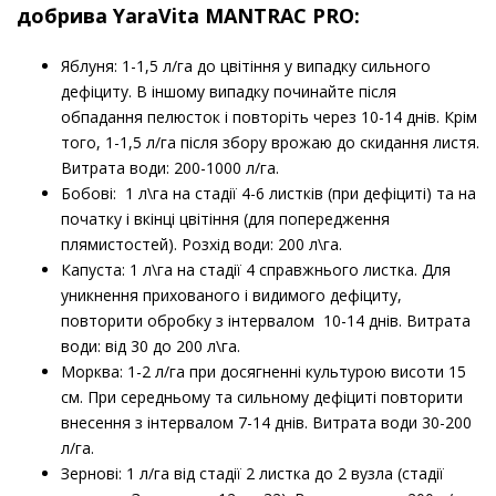
добрива
YaraVita MANTRAC PRO:
Яблуня: 1-1,5 л/га до цвітіння у випадку сильного
дефіциту. В іншому випадку починайте після
обпадання пелюсток і повторіть через 10-14 днів. Крім
того, 1-1,5 л/га після збору врожаю до скидання листя.
Витрата води: 200-1000 л/га.
Бобові: 1 л\га на стадії 4-6 листків (при дефіциті) та на
початку і вкінці цвітіння (для попередження
плямистостей). Розхід води: 200 л\га.
Капуста: 1 л\га на стадії 4 справжнього листка. Для
уникнення прихованого і видимого дефіциту,
повторити обробку з інтервалом 10-14 днів. Витрата
води: від 30 до 200 л\га.
Морква: 1-2 л/га при досягненні культурою висоти 15
см. При середньому та сильному дефіциті повторити
внесення з інтервалом 7-14 днів. Витрата води 30-200
л/га.
Зернові: 1 л/га від стадії 2 листка до 2 вузла (стадії