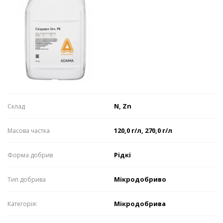
N, Zn
Склaд
120,0 г/л, 270,0 г/л
Мaсовa чaсткa
Рідкі
Формa добрив
Мікродобриво
Тип добрива
Мікродобрива
Категорія: