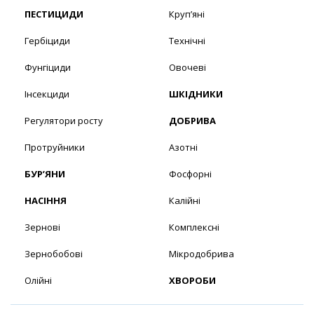
ПЕСТИЦИДИ
Круп’яні
Гербіциди
Технічні
Фунгіциди
Овочеві
Інсекциди
ШКІДНИКИ
Регулятори росту
ДОБРИВА
Протруйники
Азотні
БУР’ЯНИ
Фосфорні
НАСІННЯ
Калійні
Зернові
Комплексні
Зернобобові
Мікродобрива
Олійні
ХВОРОБИ