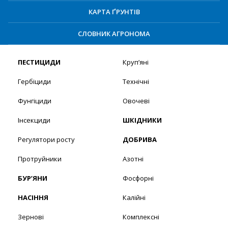
КАРТА ҐРУНТІВ
СЛОВНИК АГРОНОМА
ПЕСТИЦИДИ
Круп’яні
Гербіциди
Технічні
Фунгіциди
Овочеві
Інсекциди
ШКІДНИКИ
Регулятори росту
ДОБРИВА
Протруйники
Азотні
БУР’ЯНИ
Фосфорні
НАСІННЯ
Калійні
Зернові
Комплексні