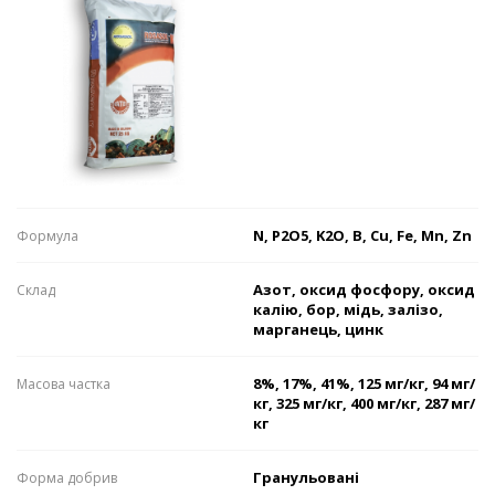
N, P2О5, K2О, B, Cu, Fe, Mn, Zn
Формулa
Азот, оксид фосфору, оксид
Склaд
калію, бор, мідь, залізо,
марганець, цинк
8%, 17%, 41%, 125 мг/кг, 94 мг/
Мaсовa чaсткa
кг, 325 мг/кг, 400 мг/кг, 287 мг/
кг
Гранульовані
Формa добрив