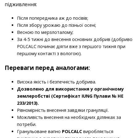
підживлення:
Після попередника аж до посівів;
Після збору урожаю до пізньої осені;
Весною по мерзлоталому;
За 4-5 тижні до внесення основних добрив (добриво
POLCALC починає діяти вже з першого тижня при
першому контакті з вологою).
Переваги перед аналогами:
Висока якість і безпечність добрива.
Дозволено для використання у органічному
землеробстві (Сертифікат IUNG Пулави № НЕ
233/2013).
Рівномірність внесення завдяки грануляції.
Можливість внесення на необхідних ділянках за
потреби.
Гранульоване вапно
POL
CALC
виробляється