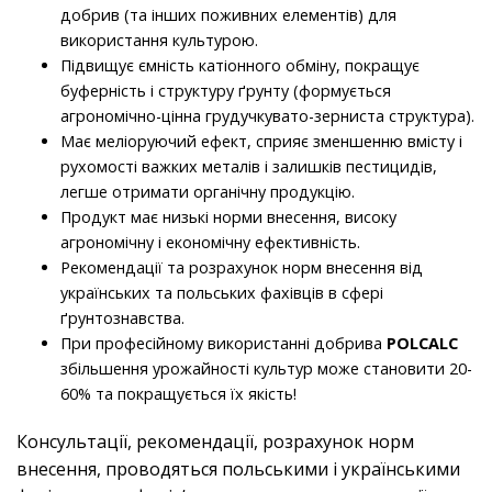
добрив (та інших поживних елементів) для
використання культурою.
Підвищує ємність катіонного обміну, покращує
буферність і структуру ґрунту (формується
агрономічно-цінна грудучкувато-зерниста структура).
Має меліоруючий ефект, сприяє зменшенню вмісту і
рухомості важких металів і залишків пестицидів,
легше отримати органічну продукцію.
Продукт має низькі норми внесення, високу
агрономічну і економічну ефективність.
Рекомендації та розрахунок норм внесення від
українських та польських фахівців в сфері
ґрунтознавства.
При професійному використанні добрива
POL
CALC
збільшення урожайності культур може становити 20-
60% та покращується їх якість!
Консультації, рекомендації, розрахунок норм
внесення, проводяться польськими і українськими