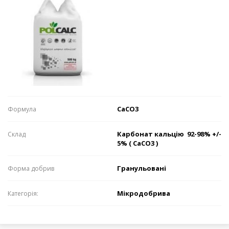
CaCO3
Формулa
Карбонат кальцію 92-98% +/-
Склaд
5% ( CaCO3 )
Гранульовані
Формa добрив
Мікродобрива
Категорія: