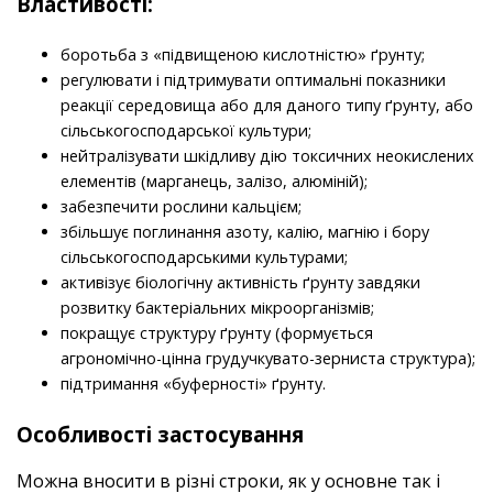
Властивості:
боротьба з «підвищеною кислотністю» ґрунту;
регулювати і підтримувати оптимальні показники
реакції середовища або для даного типу ґрунту, або
сільськогосподарської культури;
нейтралізувати шкідливу дію токсичних неокислених
елементів (марганець, залізо, алюміній);
забезпечити рослини кальцієм;
збільшує поглинання азоту, калію, магнію і бору
сільськогосподарськими культурами;
активізує біологічну активність ґрунту завдяки
розвитку бактеріальних мікроорганізмів;
покращує структуру ґрунту (формується
агрономічно-цінна грудучкувато-зерниста структура);
підтримання «буферності» ґрунту.
Особливості застосування
Можна вносити в різні строки, як у основне так і