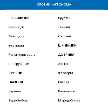
СЛОВНИК АГРОНОМА
ПЕСТИЦИДИ
Круп’яні
Гербіциди
Технічні
Фунгіциди
Овочеві
Інсекциди
ШКІДНИКИ
Регулятори росту
ДОБРИВА
Протруйники
Азотні
БУР’ЯНИ
Фосфорні
НАСІННЯ
Калійні
Зернові
Комплексні
Зернобобові
Мікродобрива