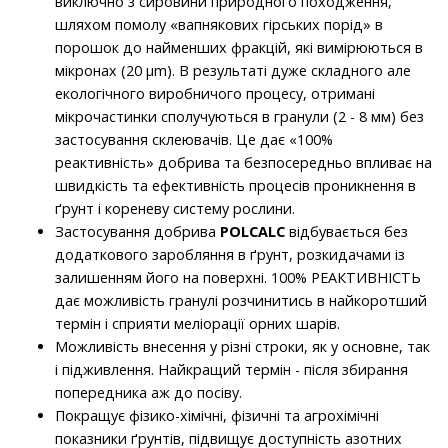
виключно з сировини природного походження,
шляхом помолу «вапнякових гірських порід» в
порошок до найменших фракцій, які вимірюються в
мікронах (20 μm). В результаті дуже складного але
екологічного виробничого процесу, отримані
мікрочастинки сполучуються в гранули (2 - 8 мм) без
застосування склеювачів. Це дає «100%
реактивність» добрива та безпосередньо впливає на
швидкість та ефективність процесів проникнення в
ґрунт і кореневу систему рослини.
Застосування добрива
POLCALC
відбувається без
додаткового заробляння в ґрунт, розкидачами із
залишенням його на поверхні. 100% РЕАКТИВНІСТЬ
дає можливість гранулі розчинитись в найкоротший
термін і сприяти меліорації орних шарів.
Можливість внесення у різні строки, як у основне, так
і підживлення. Найкращий термін - після збирання
попередника аж до посіву.
Покращує фізико-хімічні, фізичні та агрохімічні
показники ґрунтів, підвищує доступність азотних