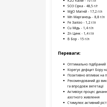
K2O Калій - 10 г/л
SO3 Сірка - 48,5 г/г
MgO Магній - 17,2 г/л
Mn Марганець - 8,8 г/л
Fe Залізо - 1,2 г/л
Cu Мідь - 1,4 г/л
Zn Цинк - 1,4 г/л
B Бор - 15 г/л
Переваги:
Оптимально підібраний 
Корегує дефіцит Бору на
Позитивно впливає на п
Рекомендований до викор
га впродовж вегетації
Активізує процес дихан
азотного живлення
Стимулює активний ріст