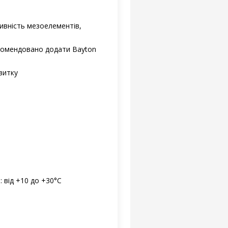
ивність мезоелементів,
екомендовано додати Bayton
витку
 від +10 до +30°С