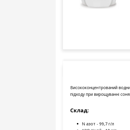
Висококонцентрований водни
підходу при вирощуванні соня
Склад:
N азот - 99,7 г/л