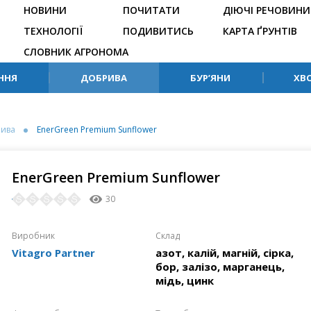
НОВИНИ
ПОЧИТАТИ
ДІЮЧІ РЕЧОВИНИ
ТЕХНОЛОГІЇ
ПОДИВИТИСЬ
КАРТА ҐРУНТІВ
СЛОВНИК АГРОНОМА
ННЯ
ДОБРИВА
БУР’ЯНИ
ХВ
рива
EnerGreen Premium Sunflower
EnerGreen Premium Sunflower
30
Виробник
Склaд
Vitagro Partner
азот, калій, магній, сірка,
бор, залізо, марганець,
мідь, цинк