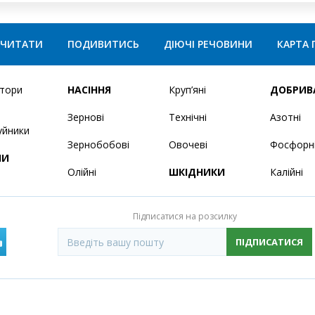
ЧИТАТИ
ПОДИВИТИСЬ
ДІЮЧІ РЕЧОВИНИ
КАРТА 
ятори
НАСІННЯ
Круп’яні
ДОБРИВ
Зернові
Технічні
Азотні
уйники
Зернобобові
Овочеві
Фосфорн
НИ
Олійні
ШКІДНИКИ
Калійні
Підписатися на розсилку
ПІДПИСАТИСЯ