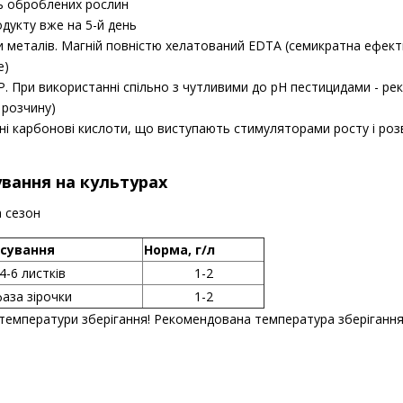
ь оброблених рослин
одукту вже на 5-й день
и металів. Магній повністю хелатований EDTA (семикратна ефект
e)
ЗР. При використанні спільно з чутливими до рН пестицидами - р
 розчину)
чні карбонові кислоти, що виступають стимуляторами росту і роз
ування на культурах
а сезон
осування
Норма, г/л
4-6 листків
1-2
аза зірочки
1-2
температури зберігання! Рекомендована температура зберігання: