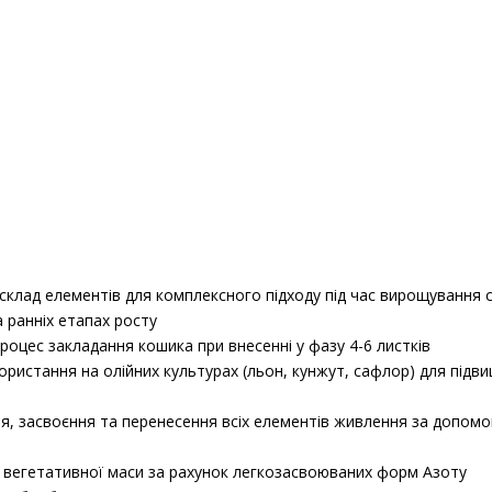
склад елементів для комплексного підходу під час вирощування
 ранніх етапах росту
роцес закладання кошика при внесенні у фазу 4-6 листків
истання на олійних культурах (льон, кунжут, сафлор) для підвищ
ня, засвоєння та перенесення всіх елементів живлення за допом
 вегетативної маси за рахунок легкозасвоюваних форм Азоту