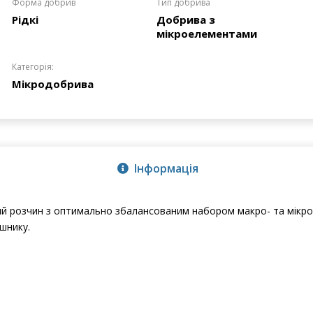
Формa добрив
Тип добрива
Рідкі
Добрива з
мікроелементами
Категорія:
Мікродобрива
Інформація
й розчин з оптимально збалансованим набором макро- та мікро
шнику.