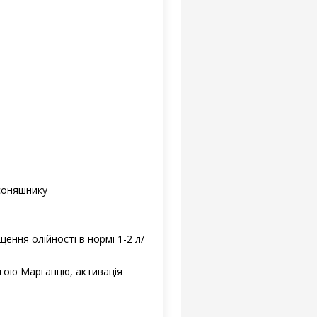
 соняшнику
ення олійності в нормі 1-2 л/
огою Марганцю, активація