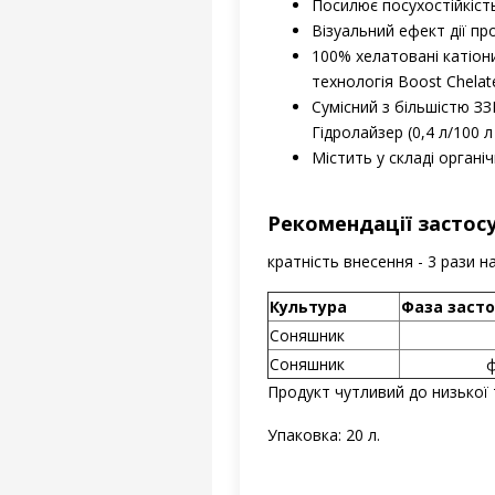
Посилює посухостійкіст
Візуальний ефект дії пр
100% хелатовані катіон
технологія Boost Chelat
Сумісний з більшістю З
Гідролайзер (0,4 л/100 л
Містить у складі органі
Рекомендації застос
кратність внесення - 3 рази н
Культура
Фаза заст
Соняшник
Соняшник
ф
Продукт чутливий до низької 
Упаковка: 20 л.