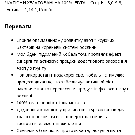
*КАТІОНИ ХЕЛАТОВАНІ НА 100%: EDTA – Co, рН - 8,0-9,3;
Густина - 1,14-1,15 кг/л.
Переваги
Сприяє оптимальному розвитку азотфіксуючих
бактерій на кореневій системі рослини
Молібден, підсилений Кобальтом, проявляє ефект
синергії та активізує процеси додаткового засвоєння
Азоту з ґрунту
При використанні позакоренево, Кобальт стимулює
процеси дихання, що забезпечує активний ріст,
накопичення та перенесення продуктів фотосинтезу в
рослині
100% хелатовані катіони металів
Додавання комплексу прилипачів і сурфактантів для
кращого покриття всієї поверхні насінини та
засвоєння елементів живлення
Сумісний з більшістю протруювачів, інокулянтів та