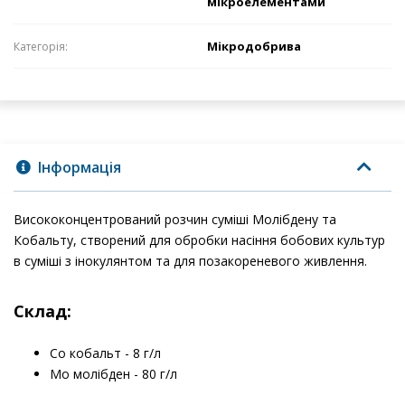
мікроелементами
Мікродобрива
Категорія:
Інформація
Висококонцентрований розчин суміші Молібдену та
Кобальту, створений для обробки насіння бобових культур
в суміші з інокулянтом та для позакореневого живлення.
Склад:
Co кобальт - 8 г/л
Mo молібден - 80 г/л