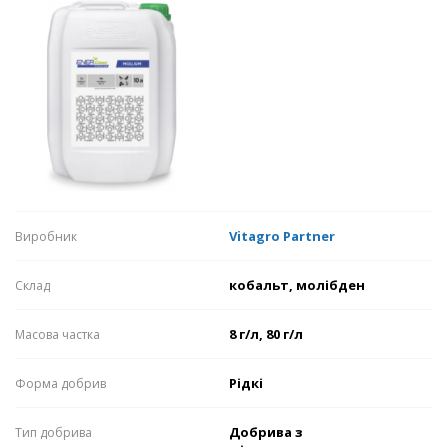
Vitagro Partner
Виробник
кобальт, молібден
Склaд
8 г/л, 80 г/л
Мaсовa чaсткa
Рідкі
Формa добрив
Добрива з
Тип добрива