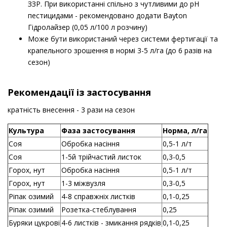
ЗЗР. При використанні спільно з чутливими до рН
пестицидами - рекомендовано додати Bayton
Гідролайзер (0,05 л/100 л розчину)
Може бути використаний через системи фертигації та
крапельного зрошення в нормі 3-5 л/га (до 6 разів на
сезон)
Рекомендації із застосування
кратність внесення - 3 рази на сезон
Культура
Фаза застосування
Норма, л/га
Соя
Обробка насіння
0,5-1 л/т
Соя
1-5й трійчастий листок
0,3-0,5
Горох, нут
Обробка насіння
0,5-1 л/т
Горох, нут
1-3 міжвузля
0,3-0,5
Ріпак озимий
4-8 справжніх листків
0,1-0,25
Ріпак озимий
Розетка-стеблування
0,25
Буряки цукрові
4-6 листків - змикання рядків
0,1-0,25