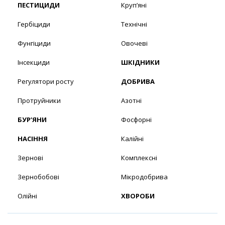
ПЕСТИЦИДИ
Круп’яні
Гербіциди
Технічні
Фунгіциди
Овочеві
Інсекциди
ШКІДНИКИ
Регулятори росту
ДОБРИВА
Протруйники
Азотні
БУР’ЯНИ
Фосфорні
НАСІННЯ
Калійні
Зернові
Комплексні
Зернобобові
Мікродобрива
Олійні
ХВОРОБИ