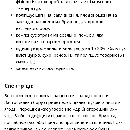
фізіологічних хвороб та до низьких і мінусових
температур;
поліпшує цвітіння, запліднення, плодоношення та
закладання плодових бруньок для врожаю
наступного року;
компенсує втрати мінеральної поживи, яка
виноситься товарним врожаєм;
підвищує врожайність винограду на 15-20%, збільшує
вміст цукрів, сухої речовини та поліпшує товарність і
смак ягід;
забезпечує високу окупність.
Спектр дії:
Бор позитивно впливає на цвітіння і плодоношення.
Застосування бору сприяє переміщенню цукрів із листя в
ягоди і перешкоджає утворенню «дрiбногорошинних»
ягід. За його дефіциту відмирають верхівкові бруньки,
послаблюється або повністю припиняється плетіння. Брак
заліза приводить до хлорозу. Мідь регулює обмінні