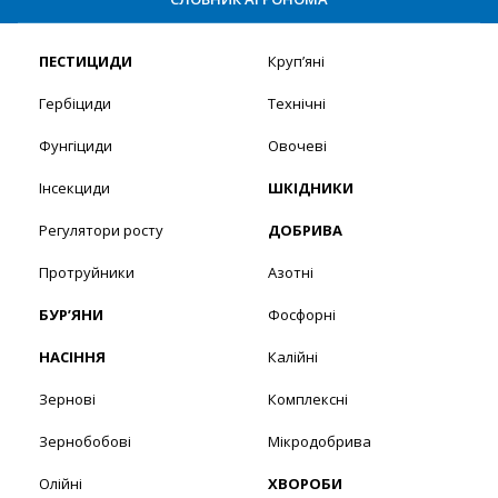
ПЕСТИЦИДИ
Круп’яні
Гербіциди
Технічні
Фунгіциди
Овочеві
Інсекциди
ШКІДНИКИ
Регулятори росту
ДОБРИВА
Протруйники
Азотні
БУР’ЯНИ
Фосфорні
НАСІННЯ
Калійні
Зернові
Комплексні
Зернобобові
Мікродобрива
Олійні
ХВОРОБИ