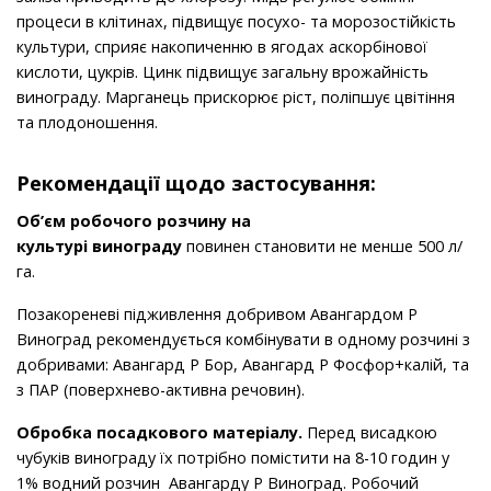
процеси в клітинах, підвищує посухо- та морозостійкість
культури, сприяє накопиченню в ягодах аскорбінової
кислоти, цукрів. Цинк підвищує загальну врожайність
винограду. Марганець прискорює ріст, поліпшує цвітіння
та плодоношення.
Рекомендації щодо застосування:
Об’єм робочого розчину на
культурі винограду
повинен становити не менше 500 л/
га.
Позакореневі підживлення добривом Авангардом Р
Виноград рекомендується комбінувати в одному розчині з
добривами: Авангард Р Бор, Авангард Р Фосфор+калій, та
з ПАР (поверхнево-активна речовин).
Обробка посадкового матеріалу.
Перед висадкою
чубуків винограду їх потрібно помістити на 8-10 годин у
1% водний розчин Авангарду Р Виноград. Робочий