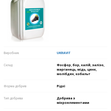
UKRAVIT
Виробник
Фосфор, бор, калій, залізо,
Склaд
марганець, мідь, цинк,
молібден, кобальт
Рідкі
Формa добрив
Добрива з
Тип добрива
мікроелементами