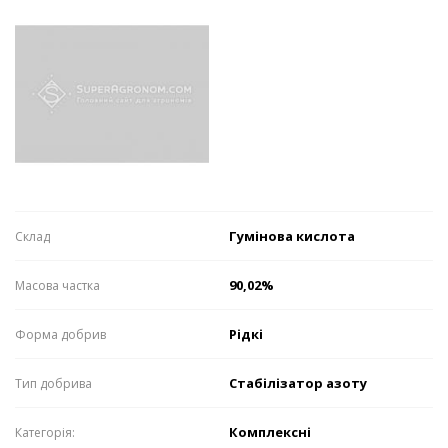
Гумінова кислота
Склaд
90,02%
Мaсовa чaсткa
Рідкі
Формa добрив
Стабілізатор азоту
Тип добрива
Комплексні
Категорія: