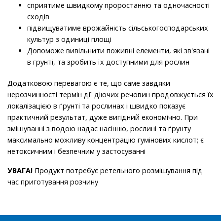
сприятиме швидкому проростанню та одночасності
сходiв
підвищуватиме врожайність сільськогосподарських
культур з одиниці площі
Допоможе вивільнити поживні елементи, які зв'язані
в грунті, та зробить їх доступними для рослин
Додатковою перевагою є те, що саме завдяки
нерозчинностi термін дії діючих речовин продовжується їх
локалізацією в ґрунті та рослинах і швидко показує
практичний результат, дуже вигідний економічно. При
змішуванні з водою надає насінню, рослині та ґрунту
максимально можливу концентрацію гумінових кислот; є
нетоксичним і безпечним у застосуванні
УВАГА!
Продукт потребує ретельного розмішування під
час приготування розчину