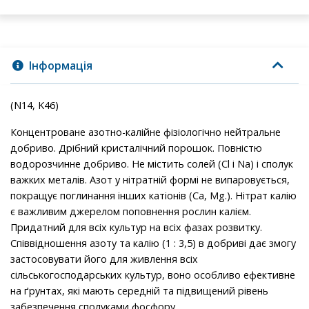
Інформація
(N14, K46)
Концентроване азотно-калійне фізіологічно нейтральне
добриво. Дрібний кристалічний порошок. Повністю
водорозчинне добриво. Не містить солей (Сl і Na) і сполук
важких металів. Азот у нітратній формі не випаровується,
покращує поглинання інших катіонів (Са, Mg.). Нітрат калію
є важливим джерелом поповнення рослин калієм.
Придатний для всіх культур на всіх фазах розвитку.
Співвідношення азоту та калію (1 : 3,5) в добриві дає змогу
застосовувати його для живлення всіх
сільськогосподарських культур, воно особливо ефективне
на ґрунтах, які мають середній та підвищений рівень
забезпечення сполуками фосфору.