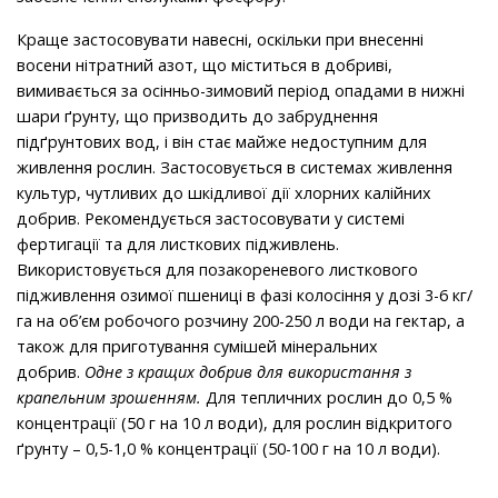
Краще застосовувати навесні, оскільки при внесенні
восени нітратний азот, що міститься в добриві,
вимивається за осін­ньо-зимовий період опадами в нижні
шари ґрунту, що призводить до забруднення
підґрунтових вод, і він стає майже недоступним для
живлення рослин. Застосовується в системах живлення
культур, чутливих до шкідливої дії хлорних калійних
добрив. Рекомендується застосовувати у системі
фертигації та для листкових підживлень.
Використовується для позакореневого ли­сткового
підживлення озимої пшениці в фазі колосіння у дозі 3-6 кг/
га на об’єм робочого розчину 200-250 л води на гектар, а
та­кож для приготування сумішей мінеральних
добрив.
Одне з кращих добрив для використання з
крапельним зро­шенням.
Для тепличних рослин до 0,5 %
концентрації (50 г на 10 л води), для рослин відкритого
ґрунту – 0,5-1,0 % концентрації (50-100 г на 10 л води).