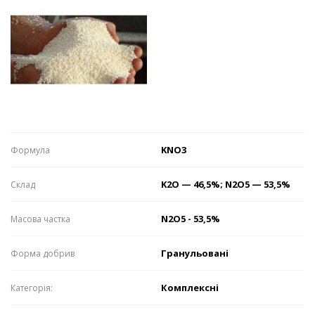
KNO3
Формулa
K2О — 46,5%; N2O5 — 53,5%
Склaд
N2O5 - 53,5%
Мaсовa чaсткa
Гранульовані
Формa добрив
Комплексні
Категорія: