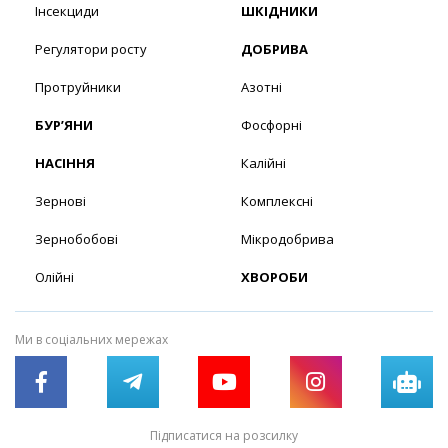
Інсекциди
ШКІДНИКИ
Регулятори росту
ДОБРИВА
Протруйники
Азотні
БУР’ЯНИ
Фосфорні
НАСІННЯ
Калійні
Зернові
Комплексні
Зернобобові
Мікродобрива
Олійні
ХВОРОБИ
Ми в соціальних мережах
Підписатися на розсилку