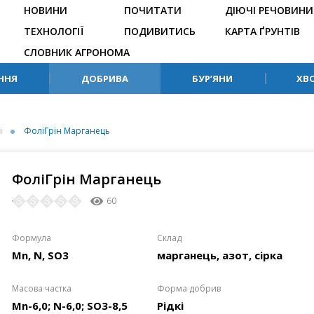
НОВИНИ
ПОЧИТАТИ
ДІЮЧІ РЕЧОВИНИ
ТЕХНОЛОГІЇ
ПОДИВИТИСЬ
КАРТА ҐРУНТІВ
СЛОВНИК АГРОНОМА
ННЯ
ДОБРИВА
БУР’ЯНИ
ХВ
і
ФоліГрін Марганець
ФоліГрін Марганець
60
Формулa
Склaд
Mn, N, SO3
марганець, азот, сірка
Мaсовa чaсткa
Формa добрив
Mn-6,0; N-6,0; SO3-8,5
Рідкі