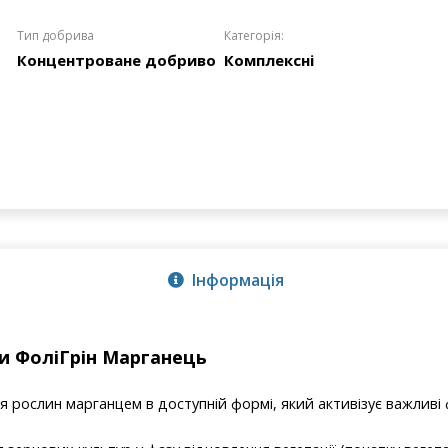
Тип добрива
Категорія:
Концентроване добриво
Комплексні
Інформація
ги ФоліГрін Марганець
я рослин марганцем в доступній формі, який активізує важливі