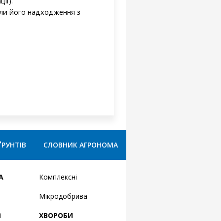
ії).
оли його надходження з
ҐРУНТІВ
СЛОВНИК АГРОНОМА
А
Комплексні
Мікродобрива
і
ХВОРОБИ