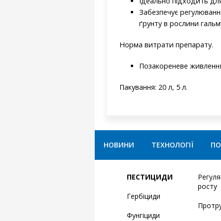
Ідеально підходить для 
Забезпечує регулюванн
ґрунту в рослини гальм
Норма витрати препарату.
Позакореневе живлення:
Пакування: 20 л, 5 л.
НОВИНИ
ТЕХНОЛОГІЇ
ПО
ПЕСТИЦИДИ
Регул
росту
Гербіциди
Протр
Фунгіциди