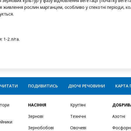
зернових культур у фазу відновлення вегетації (початку вегетац
я живлення рослин марганцем, особливо у спекотні періоди, к
ується.
 1-2 л/га.
ЧИТАТИ
ПОДИВИТИСЬ
ДІЮЧІ РЕЧОВИНИ
КАРТА 
ятори
НАСІННЯ
Круп’яні
ДОБРИВ
Зернові
Технічні
Азотні
уйники
Зернобобові
Овочеві
Фосфорн