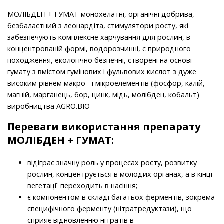
МОЛІБДЕН + ГУМАТ монохелатні, органічні добрива,
безбаластний з леонардіта, стимулятори росту, які
забезпечують комплексне харчування для рослин, в
концентрованій формі, водорозчинні, є природного
походження, екологічно безпечні, створені на основі
гумату з вмістом гумінових і фульвових кислот з дуже
високим рівнем макро - і мікроелементів (фосфор, калій,
магній, марганець, бор, цинк, мідь, молібден, кобальт)
виробництва AGRO.BIO
Переваги використання препарату
МОЛІБДЕН + ГУМАТ:
відіграє значну роль у процесах росту, розвитку
рослин, концентрується в молодих органах, а в кінці
вегетації переходить в насіння;
є компонентом в складі багатьох ферментів, зокрема
специфічного ферменту (нітратредуктази), що
сприяє відновленню нітратів в