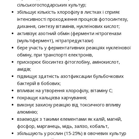
сільськогосподарських культур;
збільшує кількість хлорофілу в листках і сприяє
інтенсивності проходження процесів фотосинтезу,
дихання, синтезу вітамінів, нуклеїнових кислот;
активізує азотний обмін (ферменти нітрогенази
(мультіфермент), нітратредуктази)
бере участь у ферментативних реакціях нуклеїнової
обміну, при транспорті електронів,
прискорює біосинтез фітоглобіну, амінокислот,
амідів;
підвищує здатність азотфиксации бульбочкових
бактерій в бобових;
впливає на утворення хлорофілу, вітаміну С;
покращує кальцієва харчування;
виконує захисну реакцію від токсичного впливу
алюмінію;
взаємодіє з такими елементами як калій, магній,
фосфор, марганець, мідь, залізо, кобальт,
збільшують у рослин (15-25%) в овочевих культур