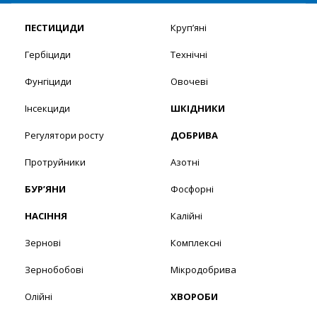
ПЕСТИЦИДИ
Круп’яні
Гербіциди
Технічні
Фунгіциди
Овочеві
Інсекциди
ШКІДНИКИ
Регулятори росту
ДОБРИВА
Протруйники
Азотні
БУР’ЯНИ
Фосфорні
НАСІННЯ
Калійні
Зернові
Комплексні
Зернобобові
Мікродобрива
Олійні
ХВОРОБИ