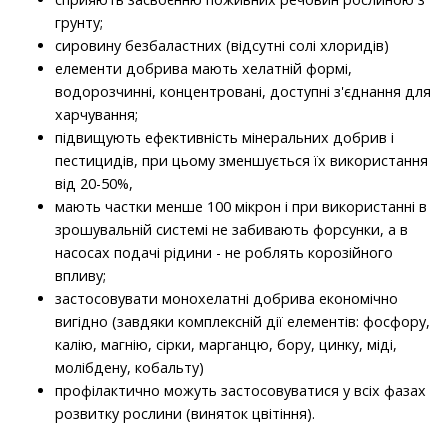
грунту;
сировину безбаластних (відсутні солі хлоридів)
елементи добрива мають хелатній формі,
водорозчинні, концентровані, доступні з'єднання для
харчування;
підвищують ефективність мінеральних добрив і
пестицидів, при цьому зменшується їх використання
від 20-50%,
мають частки менше 100 мікрон і при використанні в
зрошувальній системі не забивають форсунки, а в
насосах подачі рідини - не роблять корозійного
впливу;
застосовувати монохелатні добрива економічно
вигідно (завдяки комплексній дії елементів: фосфору,
калію, магнію, сірки, марганцю, бору, цинку, міді,
молібдену, кобальту)
профілактично можуть застосовуватися у всіх фазах
розвитку рослини (виняток цвітіння).