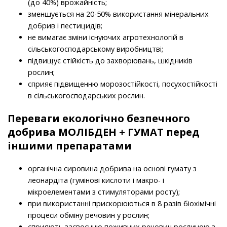
(до 40%) врожайність;
зменшується на 20-50% використання мінеральних
добрив і пестицидів;
не вимагає зміни існуючих агротехнологій в
сільськогосподарському виробництві;
підвищує стійкість до захворювань, шкідників
рослин;
сприяє підвищенню морозостійкості, посухостійкості
в сільськогосподарських рослин.
Переваги екологічно безпечного
добрива МОЛІБДЕН + ГУМАТ перед
іншими препаратами
органічна сировина добрива на основі гумату з
леонардіта (гумінові кислоти і макро- і
мікроелементами з стимуляторами росту);
при використанні прискорюються в 8 разів біохімічні
процеси обміну речовин у рослин;
сприяють засвоєнню поживних речовин рослиною з