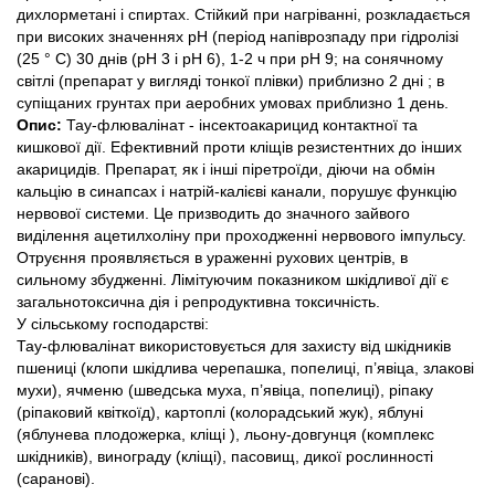
дихлорметані і спиртах. Стійкий при нагріванні, розкладається 
при високих значеннях рН (період напіврозпаду при гідролізі 
(25 ° С) 30 днів (рН 3 і рН 6), 1-2 ч при рН 9; на сонячному 
світлі (препарат у вигляді тонкої плівки) приблизно 2 дні ; в 
супіщаних грунтах при аеробних умовах приблизно 1 день.
Опис:
 Тау-флювалінат - інсектоакарицид контактної та 
кишкової дії. Ефективний проти кліщів резистентних до інших 
акарицидів. Препарат, як і інші піретроїди, діючи на обмін 
кальцію в синапсах і натрій-калієві канали, порушує функцію 
нервової системи. Це призводить до значного зайвого 
виділення ацетилхоліну при проходженні нервового імпульсу. 
Отруєння проявляється в ураженні рухових центрів, в 
сильному збудженні. Лімітуючим показником шкідливої ​​дії є 
загальнотоксична дія і репродуктивна токсичність.
У сільському господарстві:
Тау-флювалінат використовується для захисту від шкідників 
пшениці (клопи шкідлива черепашка, попелиці, п’явіца, злакові 
мухи), ячменю (шведська муха, п’явіца, попелиці), ріпаку 
(ріпаковий квіткоїд), картоплі (колорадський жук), яблуні 
(яблунева плодожерка, кліщі ), льону-довгунця (комплекс 
шкідників), винограду (кліщі), пасовищ, дикої рослинності 
(саранові). 