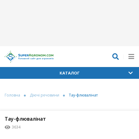
КАТАЛОГ
Головна
Діючі речовини
Тау-флювалінат
Тау-флювалінат
3634