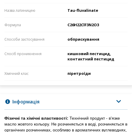
Tau-fluvalinate
Назва латиницею
С26Н22СlF3N2O3
Формула
обприскування
Способи застосування
кишковий пестицид,
Спосіб проникнення
контактний пестицид
піретроїди
Хімічний клас
Інформація
Фізичні та хімічні властивості: 
Технічний продукт - в'язке 
масло жовтого кольору. Не розчиняється в воді, розчиняється в 
органічних розчинниках, особливо в ароматичних вуглеводнях, 