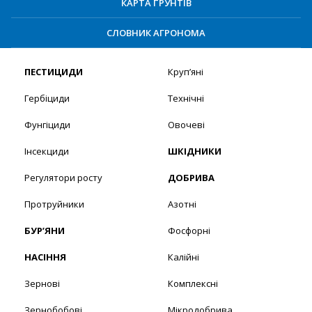
КАРТА ҐРУНТІВ
СЛОВНИК АГРОНОМА
ПЕСТИЦИДИ
Круп’яні
Гербіциди
Технічні
Фунгіциди
Овочеві
Інсекциди
ШКІДНИКИ
Регулятори росту
ДОБРИВА
Протруйники
Азотні
БУР’ЯНИ
Фосфорні
НАСІННЯ
Калійні
Зернові
Комплексні
Зернобобові
Мікродобрива