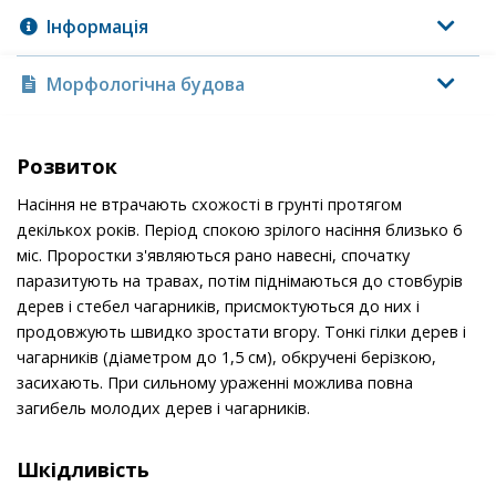
Інформація
Морфологічна будова
Розвиток
Насіння не втрачають схожості в грунті протягом
декількох років. Період спокою зрілого насіння близько 6
міс. Проростки з'являються рано навесні, спочатку
паразитують на травах, потім піднімаються до стовбурів
дерев і стебел чагарників, присмоктуються до них і
продовжують швидко зростати вгору. Тонкі гілки дерев і
чагарників (діаметром до 1,5 см), обкручені берізкою,
засихають. При сильному ураженні можлива повна
загибель молодих дерев і чагарників.
Шкідливість