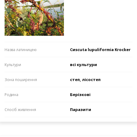
Сиscuta lupuliformiа Krocker
Назва латиницею
всі культури
Культури
степ, лісостеп
Зона поширення
Берізкові
Родина
Паразити
Спосіб живлення