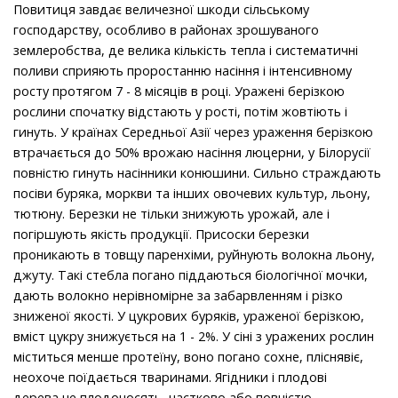
Повитиця завдає величезної шкоди сільському
господарству, особливо в районах зрошуваного
землеробства, де велика кількість тепла і систематичні
поливи сприяють проростанню насіння і інтенсивному
росту протягом 7 - 8 місяців в році. Уражені берізкою
рослини спочатку відстають у рості, потім жовтіють і
гинуть. У країнах Середньої Азії через ураження берізкою
втрачається до 50% врожаю насіння люцерни, у Білорусії
повністю гинуть насінники конюшини. Сильно страждають
посіви буряка, моркви та інших овочевих культур, льону,
тютюну. Березки не тільки знижують урожай, але і
погіршують якість продукції. Присоски березки
проникають в товщу паренхіми, руйнують волокна льону,
джуту. Такі стебла погано піддаються біологічної мочки,
дають волокно нерівномірне за забарвленням і різко
зниженої якості. У цукрових буряків, ураженої берізкою,
вміст цукру знижується на 1 - 2%. У сіні з уражених рослин
міститься менше протеїну, воно погано сохне, пліснявіє,
неохоче поїдається тваринами. Ягідники і плодові
дерева не плодоносять, частково або повністю