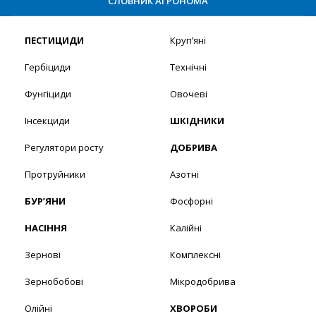
СЛОВНИК АГРОНОМА
ПЕСТИЦИДИ
Круп’яні
Гербіциди
Технічні
Фунгіциди
Овочеві
Інсекциди
ШКІДНИКИ
Регулятори росту
ДОБРИВА
Протруйники
Азотні
БУР’ЯНИ
Фосфорні
НАСІННЯ
Калійні
Зернові
Комплексні
Зернобобові
Мікродобрива
Олійні
ХВОРОБИ