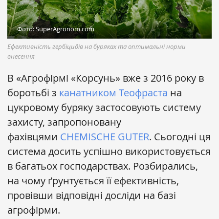
Фото: SuperAgronom.com
Ефективність гербіцидів на буряках та оптимальні норми
внесення
В «Агрофірмі «Корсунь» вже з 2016 року в
боротьбі з
канатником Теофраста
на
цукровому буряку застосовують систему
захисту, запропоновану
фахівцями
CHEMISCHE GUTER
. Сьогодні ця
система досить успішно використовується
в багатьох господарствах. Розбирались,
на чому ґрунтується її ефективність,
провівши відповідні досліди на базі
агрофірми.