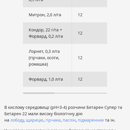
Митрон, 2,0 л/га
12
9
Кондор, 22 г/га +
12
2
Форвард, 0,2 л/га
Лорнет, 0,3 л/га
(гірчаки, осоти,
12
1
ромашка)
Форвард, 1,0 л/га
12
1
В кислому середовищі (рН=3-4) розчини Бетарен Супер та
Бетарен 22 мали високу біологічну дію
на
лободу
,
щирицю
,
гірчаки
,
паслін
,
підмаренник
та ін.