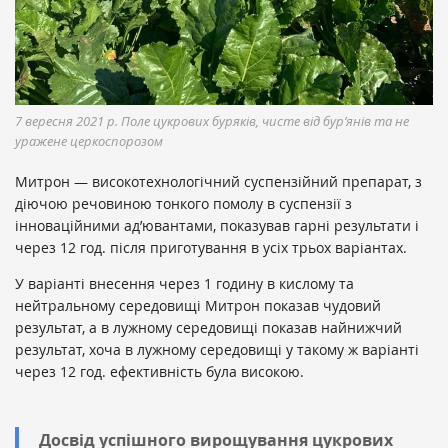
7 вересня 2021 р. Поле цукрових буряків, чисте від бур’янів та не
уражене церкоспорозом
Митрон — високотехнологічний суспензійний препарат, з
діючою речовиною тонкого помолу в суспензії з
інноваційними ад’ювантами, показував гарні результати і
через 12 год. після приготування в усіх трьох варіантах.
У варіанті внесення через 1 годину в кислому та
нейтральному середовищі Митрон показав чудовий
результат, а в лужному середовищі показав найнижчий
результат, хоча в лужному середовищі у такому ж варіанті
через 12 год. ефективність була високою.
Досвід успішного вирощування цукрових