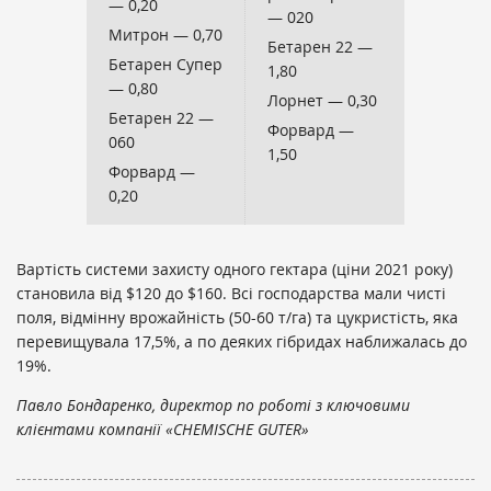
— 0,20
— 020
Митрон — 0,70
Бетарен 22 —
Бетарен Супер
1,80
— 0,80
Лорнет — 0,30
Бетарен 22 —
Форвард —
060
1,50
Форвард —
0,20
Вартість системи захисту одного гектара (ціни 2021 року)
становила від $120 до $160. Всі господарства мали чисті
поля, відмінну врожайність (50-60 т/га) та цукристість, яка
перевищувала 17,5%, а по деяких гібридах наближалась до
19%.
Павло Бондаренко, директор по роботі з ключовими
клієнтами компанії «CHEMISCHE GUTER»