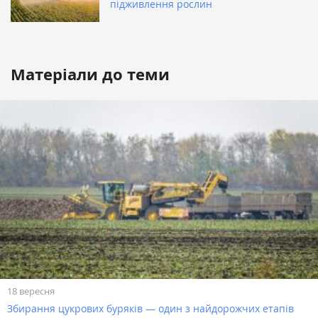
підживлення рослин
Матеріали до теми
18 вересня
Збирання цукрових буряків — один з найдорожчих етапів