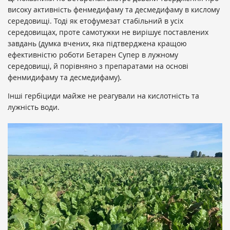
високу активність фенмедифаму та десмедифаму в кислому
середовищі. Тоді як етофумезат стабільний в усіх
середовищах, проте самотужки не вирішує поставлених
завдань (думка вчених, яка підтверджена кращою
ефективністю роботи Бетарен Супер в лужному
середовищі, й порівняно з препаратами на основі
фенмидифаму та десмедифаму).
Інші гербіциди майже не реагували на кислотність та
лужність води.