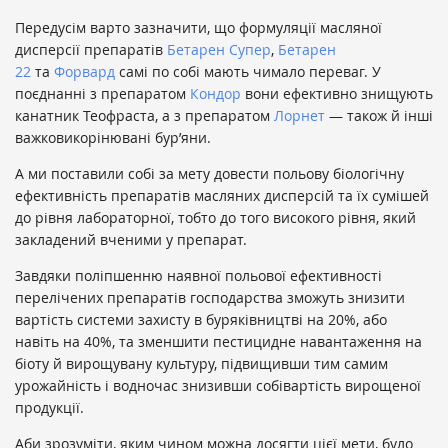
Передусім варто зазначити, що формуляції масляної
дисперсії препаратів
Бетарен Супер
,
Бетарен
22
та
Форвард
самі по собі мають чимало переваг. У
поєднанні з препаратом
Кондор
вони ефективно знищують
канатник Теофраста, а з препаратом
Лорнет
— також й інші
важковикорінювані бур’яни.
А ми поставили собі за мету довести польову біологічну
ефективність препаратів масляних дисперсій та їх сумішей
до рівня лабораторної, тобто до того високого рівня, який
закладений вченими у препарат.
Завдяки поліпшенню наявної польової ефективності
перелічених препаратів господарства зможуть знизити
вартість системи захисту в буряківництві на 20%, або
навіть на 40%, та зменшити пестицидне навантаження на
біоту й вирощувану культуру, підвищивши тим самим
урожайність і водночас знизивши собівартість вирощеної
продукції.
Аби зрозуміти, яким чином можна досягти цієї мети, було