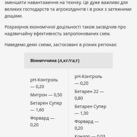
зменшити навантаження на техніку. Це дуже важливо для
великих господарств та агрохолдингів і в роки з затяжними
дощами.
Розрахунок економічної доцільності також засвідчив про
надзвичайну ефективність запропонованих схем.
Наведемо деякі схеми, застосовані в різних регіонах:
Вінниччина (л,кг/га,т)
рН-Контроль
рН-Контроль
— 0,20
— 0,20
Бетарен 22 —
Митрон — 0,50
0,80
Бетарен Супер
Бетарен Супер
— 1,60
— 1,30
Форвард —
Форвард —
0,20
0,20
Кондор — 0,03