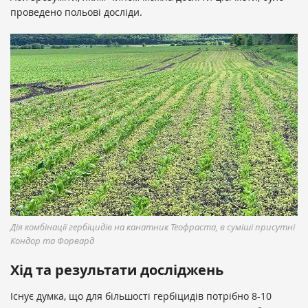
проведено польові досліди.
Дія комбінації гербіцидів на канатник Теофраста, в суміші присутні
Кондор та Форвард
Хід та результати досліджень
Існує думка, що для більшості гербіцидів потрібно 8-10