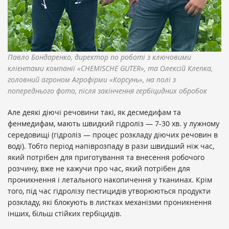
Павло Бондаренко, директор по роботі з ключовими
клієнтами компанії «CHEMISCHE GUTER», та Олексій Клепка,
головний агроном Агрофірми «Корсунь», на полі з
попереднього фото, після закінчення гербіцидних обробок
Але деякі діючі речовини такі, як десмедифам та
фенмедифам, мають швидкий гідроліз — 7-30 хв. у лужному
середовищі (гідроліз — процес розкладу діючих речовин в
воді). Тобто період напіврозпаду в рази швидший ніж час,
який потрібен для приготування та внесення робочого
розчину, вже не кажучи про час, який потрібен для
проникнення і летального накопичення у тканинах. Крім
того, під час гідролізу пестицидів утворюються продукти
розкладу, які блокують в листках механізми проникнення
інших, більш стійких гербіцидів.