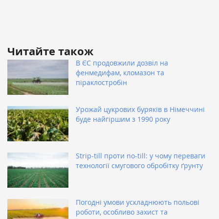
Читайте також
В ЄС продовжили дозвіл на
фенмедифам, кломазон та
піраклостробін
Урожай цукрових буряків в Німеччині
буде найгіршим з 1990 року
Strip-till проти no-till: у чому переваги
технології смугового обробітку ґрунту
Погодні умови ускладнюють польові
роботи, особливо захист та