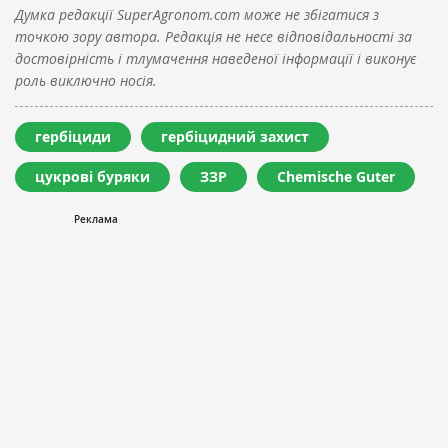
Думка редакції SuperAgronom.com може не збігатися з
точкою зору автора. Редакція не несе відповідальності за
достовірність і тлумачення наведеної інформації і виконує
роль виключно носія.
гербіциди
гербіцидний захист
цукрові буряки
ЗЗР
Chemische Guter