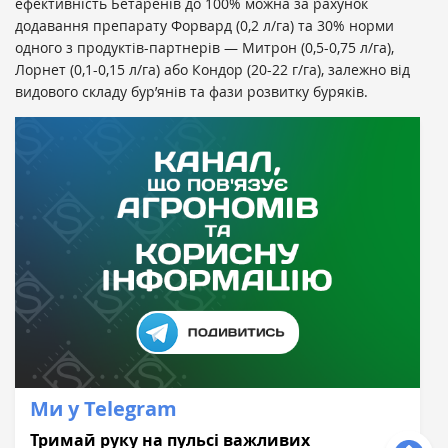
ефективність Бетаренів до 100% можна за рахунок
додавання препарату Форвард (0,2 л/га) та 30% норми
одного з продуктів-партнерів — Митрон (0,5-0,75 л/га),
Лорнет (0,1-0,15 л/га) або Кондор (20-22 г/га), залежно від
видового складу бур’янів та фази розвитку буряків.
Ми у Telegram
Тримай руку на пульсі важливих