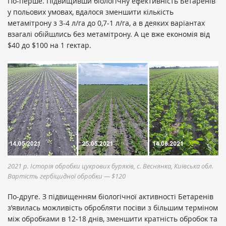
По-перше. Підвищивши біологічну ефективність Бетаренів
у польових умовах, вдалося зменшити кількість
метамітрону з 3-4 л/га до 0,7-1 л/га, а в деяких варіантах
взагалі обійшлись без метамітрону. А це вже економія від
$40 до $100 на 1 гектар.
2021 р. Історія обробки цукрових буряків, с. Веснянка, Київська обл.
Вартість гербіцидної обробки — $120
По-друге. З підвищенням біологічної активності Бетаренів
з’явилась можливість обробляти посіви з більшим терміном
між обробками в 12-18 днів, зменшити кратність обробок та