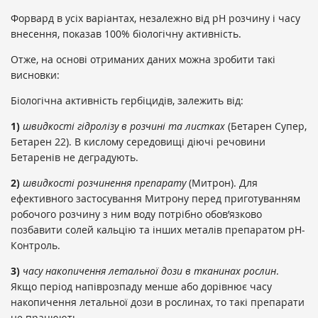
Форвард в усіх варіантах, незалежно від рН розчину і часу
внесення, показав 100% біологічну активність.
Отже, на основі отриманих даних можна зробити такі
висновки:
Біологічна активність гербіцидів, залежить від:
1)
швидкості гідролізу в розчині та листках
(Бетарен Супер,
Бетарен 22). В кислому середовищі діючі речовини
Бетаренів не деградують.
2)
швидкості розчинення препарату
(Митрон). Для
ефективного застосування Митрону перед приготуванням
робочого розчину з ним воду потрібно обов’язково
позбавити солей кальцію та інших металів препаратом рН-
Контроль.
3)
часу накопичення летальної дози в тканинах рослин
.
Якщо період напіврозпаду менше або дорівнює часу
накопичення летальної дози в рослинах, то такі препарати
не працюють.