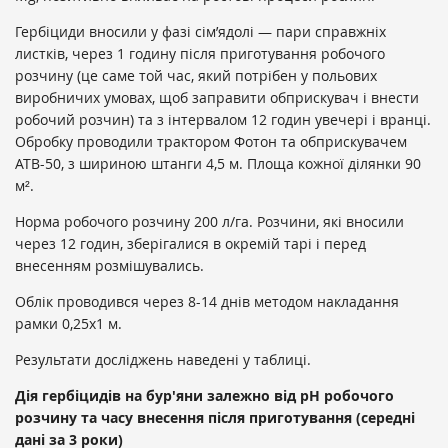
Гербіциди вносили у фазі сім’ядолі — пари справжніх
листків, через 1 годину після приготування робочого
розчину (це саме той час, який потрібен у польових
виробничих умовах, щоб заправити обприскувач і внести
робочий розчин) та з інтервалом 12 годин увечері і вранці.
Обробку проводили трактором Фотон та обприскувачем
АТВ-50, з шириною штанги 4,5 м. Площа кожної ділянки 90
м².
Норма робочого розчину 200 л/га. Розчини, які вносили
через 12 годин, зберігалися в окремій тарі і перед
внесенням розмішувались.
Облік проводився через 8-14 днів методом накладання
рамки 0,25х1 м.
Результати досліджень наведені у таблиці.
Дія гербіцидів на бур'яни залежно від рН робочого
розчину та часу внесення після приготування (середні
дані за 3 роки)