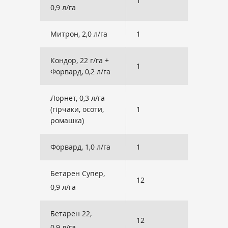
1
9
0,9 л/га
Митрон, 2,0 л/га
1
9
Кондор, 22 г/га +
1
2
Форвард, 0,2 л/га
Лорнет, 0,3 л/га
(гірчаки, осоти,
1
1
ромашка)
Форвард, 1,0 л/га
1
1
Бетарен Супер,
12
9
0,9 л/га
Бетарен 22,
12
9
0,9 л/га