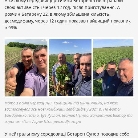
У кислому середовищі розчини Бетаренів не втрачали
свою активність і через 12 год. після приготування. А
розчин Бетарену 22, в якому збільшена кількість
десмедифаму, через 12 годин показав найвищий показник
в 99%.
Фото з полів Черкащини, Київщини та Вінниччини, на яких
застосовувались нові комбінації гербіцидів у 2021 р. На фото:
Бондаренко Павло, Буз Руслан, Іванюк Петро, Заплетнюк Віктор та
агроном «Галс Агро» Шкляренко Дмитро
У нейтральному середовищі Бетарен Супер поводив себе