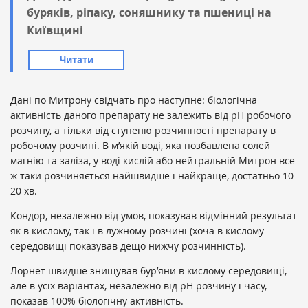
буряків, ріпаку, соняшнику та пшениці на
Київщині
Читати
Дані по Митрону свідчать про наступне: біологічна
активність даного препарату не залежить від рН робочого
розчину, а тільки від ступеню розчинності препарату в
робочому розчині. В м’якій воді, яка позбавлена солей
магнію та заліза, у воді кислій або нейтральній Митрон все
ж таки розчиняється найшвидше і найкраще, достатньо 10-
20 хв.
Кондор, незалежно від умов, показував відмінний результат
як в кислому, так і в лужному розчині (хоча в кислому
середовищі показував дещо нижчу розчинність).
Лорнет швидше знищував бур’яни в кислому середовищі,
але в усіх варіантах, незалежно від рН розчину і часу,
показав 100% біологічну активність.