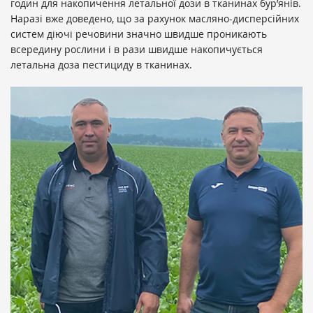
годин для накопичення летальної дози в тканинах бур’янів.
Наразі вже доведено, що за рахунок масляно-дисперсійних
систем діючі речовини значно швидше проникають
всередину рослини і в рази швидше накопичується
летальна доза пестициду в тканинах.