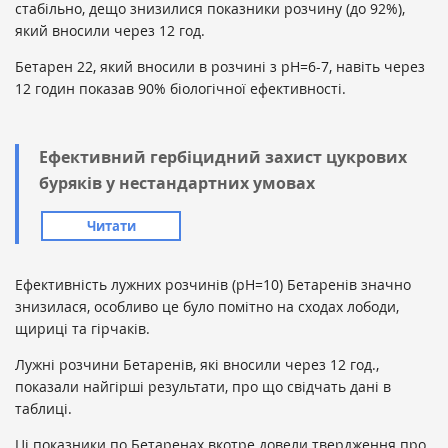
стабільно, дещо знизилися показники розчину (до 92%),
який вносили через 12 год.
Бетарен 22, який вносили в розчині з рН=6-7, навіть через
12 годин показав 90% біологічної ефективності.
Ефективний гербіцидний захист цукрових
буряків у нестандартних умовах
Читати
Ефективність лужних розчинів (рН=10) Бетаренів значно
знизилася, особливо це було помітно на сходах лободи,
щириці та гірчаків.
Лужні розчини Бетаренів, які вносили через 12 год.,
показали найгірші результати, про що свідчать дані в
таблиці.
Ці показники по Бетаренах вкотре довели твердження про