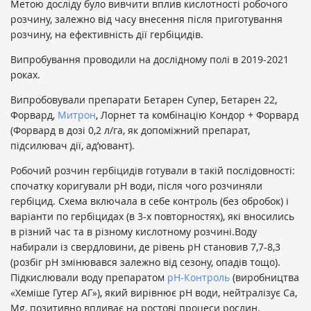
Метою досліду було вивчити вплив кислотності робочого
розчину, залежно від часу внесення після приготування
розчину, на ефективність дії гербіцидів.
Випробування проводили на дослідному полі в 2019-2021
роках.
Випробовували препарати Бетарен Супер, Бетарен 22,
Форвард,
Митрон
, Лорнет та комбінацію Кондор + Форвард
(Форвард в дозі 0,2 л/га, як допоміжний препарат,
підсилювач дії, ад’ювант).
Робочий розчин гербіцидів готували в такій послідовності:
спочатку коригували рН води, після чого розчиняли
гербіцид. Схема включала в себе контроль (без обробок) і
варіанти по гербіцидах (в 3-х повторностях), які вносились
в різний час та в різному кислотному розчині.Воду
набирали із свердловини, де рівень рН становив 7,7-8,3
(розбіг рН змінювався залежно від сезону, опадів тощо).
Підкислювали воду препаратом
рН-Контроль
(виробництва
«Хеміше Гутер АГ»), який вирівнює рН води, нейтралізує Са,
Mg, позитивно впливає на ростові процеси рослин.