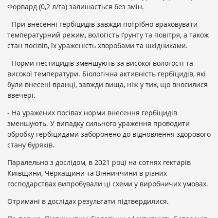
Форвард (0,2 л/га) залишається без змін.
- При внесенні гербіцидів завжди потрібно враховувати
температурний режим, вологість ґрунту та повітря, а також
стан посівів, їх ураженість хворобами та шкідниками.
- Норми пестицидів зменшують за високої вологості та
високої температури. Біологічна активність гербіцидів, які
були внесені вранці, завжди вища, ніж у тих, що вносилися
ввечері.
- На уражених посівах норми внесення гербіцидів
зменшують. У випадку сильного ураження проводити
обробку гербіцидами заборонено до відновлення здорового
стану буряків.
Паралельно з дослідом, в 2021 році на сотнях гектарів
Київщини, Черкащини та Вінниччини в різних
господарствах випробували ці схеми у виробничих умовах.
Отримані в дослідах результати підтвердилися.