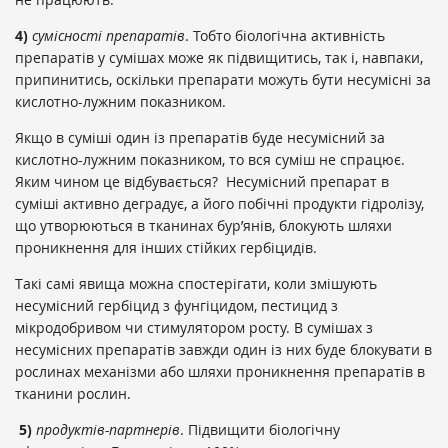
4)
сумісності препаратів
. Тобто біологічна активність
препаратів у сумішах може як підвищитись, так і, навпаки,
припинитись, оскільки препарати можуть бути несумісні за
кислотно-лужним показником.
Якщо в суміші один із препаратів буде несумісний за
кислотно-лужним показником, то вся суміш не спрацює.
Яким чином це відбувається? Несумісний препарат в
суміші активно деградує, а його побічні продукти гідролізу,
що утворюються в тканинах бур’янів, блокують шляхи
проникнення для інших стійких гербіцидів.
Такі самі явища можна спостерігати, коли змішують
несумісний гербіцид з фунгіцидом, пестицид з
мікродобривом чи стимулятором росту. В сумішах з
несумісних препаратів завжди один із них буде блокувати в
рослинах механізми або шляхи проникнення препаратів в
тканини рослин.
5)
продуктів-партнерів
. Підвищити біологічну