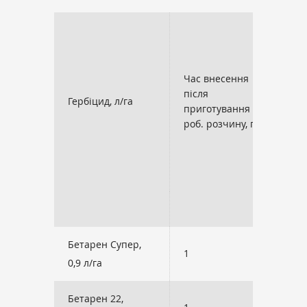
Б
(
Б
Час внесення
(
після
р
Гербіцид, л/га
приготування
роб. розчину, год.
р
р
0
Е
Бетарен Супер,
1
9
0,9 л/га
Бетарен 22,