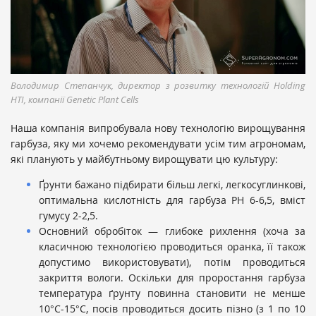
Володимир Степанчук, директор з розвитку технологій Holding
HTI, компанії Genetic Plant Cells
Наша компанія випробувала нову технологію вирощування
гарбуза, яку ми хочемо рекомендувати усім тим агрономам,
які планують у майбутньому вирощувати цю культуру:
Ґрунти бажано підбирати більш легкі, легкосуглинкові,
оптимальна кислотність для гарбуза РН 6-6,5, вміст
гумусу 2-2,5.
Основний обробіток — глибоке рихлення (хоча за
класичною технологією проводиться оранка, її також
допустимо використовувати), потім проводиться
закриття вологи. Оскільки для проростання гарбуза
температура ґрунту повинна становити не менше
10°С-15°С, посів проводиться досить пізно (з 1 по 10