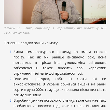
Віталій Грищенко, директор з маркетингу та розвитку ТОВ
«ЗААТБАУ Україна»
Основні наслідки зміни клімату:
Зміна температурного режиму, та зміни строків
посіву. Так як ми раніше висіваємо сою, вона
потрапляє в тріохи інші умови,зміна світлового
забезпечення також вносить свої корективи
отримання тієї чи іншої врожайності сої.
Генетичні ресурси, тобто ті сорти, які ви
використовуєте. В Україні робиться акцент на ранні
сорти (група 000), тому що як правило після них сіють
озиму пшеницю.
Виробник уникає погодного ризику, адже соя має таку
особливість – висихає тоді, коли є тепло. Різниця між