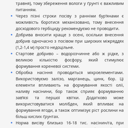
травня), тому збереження вологи у ґрунті є важливим
питанням.
Через пізні строки посіву з ранніми бур’янами є
можливість боротися механізовано, тому внесення
досходового гербіциду рекомендуємо не проводити.
Добрива вносити краще з осені, оскільки внесення
добрив одночасно з посівом при широких міжряддях
(1,2-1,4 м) просто недоцільне.
Стартове добриво – водорозчинне або ж рідке, з
великою кількістю фосфору, який стимулює
формування кореневої системи.
Обробка насіння проводиться мікроелементами.
Використовуємо залізо, марганець, цинк, бор. Ці
елементи впливають на формування якості олії,
наливу насінини, бор також сприяє формуванню
зав’язі та першої квітки. Додатково може
використовуватися молібден, який впливає на
формування ягоди, а також оптимізує ріст рослини на
більш кислих ґрунтах.
Норма висіву близько 16-18 тис. насінин/га, при