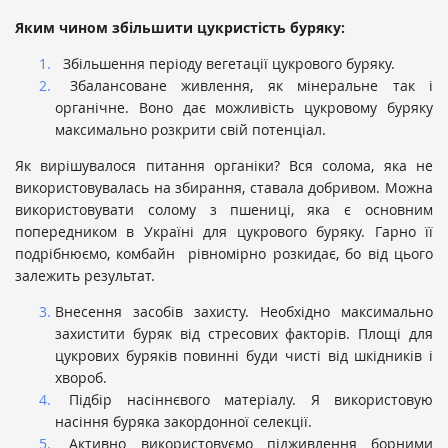
Яким чином збільшити цукристість буряку:
Збільшення періоду вегетації цукрового буряку.
Збалансоване живлення, як мінеральне так і
органічне. Воно дає можливість цукровому буряку
максимально розкрити свій потенціал.
Як вирішувалося питання органіки? Вся солома, яка не
використовувалась на збирання, ставала добривом. Можна
використовувати солому з пшениці, яка є основним
попередником в Україні для цукрового буряку. Гарно її
подрібнюємо, комбайн рівномірно розкидає, бо від цього
залежить результат.
Внесення засобів захисту. Необхідно максимально
захистити буряк від стресових факторів. Площі для
цукрових буряків повинні буди чисті від шкідників і
хвороб.
Підбір насіннєвого матеріалу. Я використовую
насіння буряка закордонної селекції.
Активно використовуємо підживлення борними