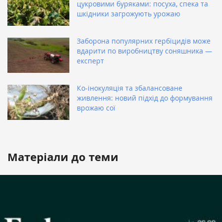
цукровими буряками: посуха, спека та
шкідники загрожують урожаю
Заборона популярних гербіцидів може
вдарити по виробництву соняшника —
експерт
Ко-інокуляція та збалансоване
живлення: новий підхід до формування
врожаю сої
Матеріали до теми