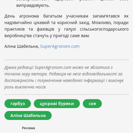
виправдовують.
День агронома багатьом учасникам запам'ятався як
надзвичайно цікавий та корисний захід. Можливо, поради
практиків та фахівців у галузі сільськогосподарського
виробництва стануть у пригоді саме вам.
Аліна Шабельна,
SuperAgronom.com
Думка редакції SuperAgronom.com може не збігатися з
точкою зору автора. Редакція не несе відповідальності за
достовірність і тлумачення наведеної інформації і виконує
роль виключно носія.
гарбуз
цукрові буряки
соя
Аліна Шабельна