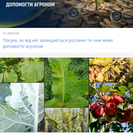
4 серпня
Посуха: як від неї захищаються рослини та чим може
допомогти агроном