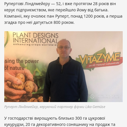
Рупертові Ліндлмейєру — 52, і вже протягом 28 років він
керує підприємством, яке перейшло йому від батька.
Компанії, яку очолює пан Руперт, понад 1200 років, а перша
згадка про неї датується 800 роком.
Руперт Ліндлмейєр, керуючий партнер фірми Lika Gemüse
У господарстві вирощують близько 300 га цукрової
кукурудзи, 20 га декоративного соняшнику на продаж та