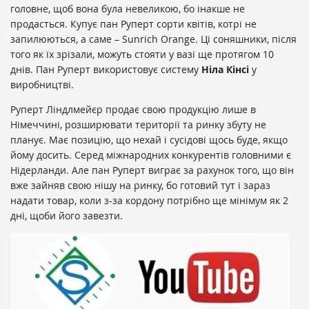
головне, щоб вона була невеликою, бо інакше не
продасться. Купує пан Руперт сорти квітів, котрі не
запилюються, а саме – Sunrich Orange. Ці соняшники, після
того як їх зрізали, можуть стояти у вазі ще протягом 10
днів. Пан Руперт використовує систему
Ніла Кінсі
у
виробництві.
Руперт Ліндлмейєр продає свою продукцію лише в
Німеччині, розширювати території та ринку збуту не
планує. Має позицію, що нехай і сусідові щось буде, якщо
йому досить. Серед міжнародних конкурентів головними є
Нідерланди. Але пан Руперт виграє за рахунок того, що він
вже зайняв свою нішу на ринку, бо готовий тут і зараз
надати товар, коли з-за кордону потрібно ще мінімум як 2
дні, щоби його завезти.