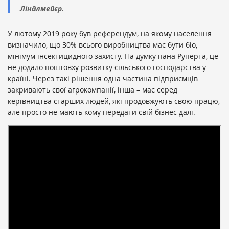
Ліндлмейєр.
У лютому 2019 року був референдум, на якому населення
визначило, що 30% всього виробництва має бути біо,
мінімум інсектицидного захисту. На думку пана Руперта, це
не додало поштовху розвитку сільського господарства у
країні. Через такі рішення одна частина підприємців
закривають свої агрокомпанії, інша – має серед
керівництва старших людей, які продовжують свою працю,
але просто не мають кому передати свій бізнес далі.
«Де не був німецький підприємець, усі кажуть, що у
сусіда трава зеленіша: в Німеччині так говорять про
Україну, в Україні – про Францію, в Росії – про Південну
Америку, а там – про Європу. Німці стверджують, що
в Україні великі підприємства, хороше якісне
виробництво, великі можливості, отже, вони
можуть завозити до вас дешеву продукцію», —