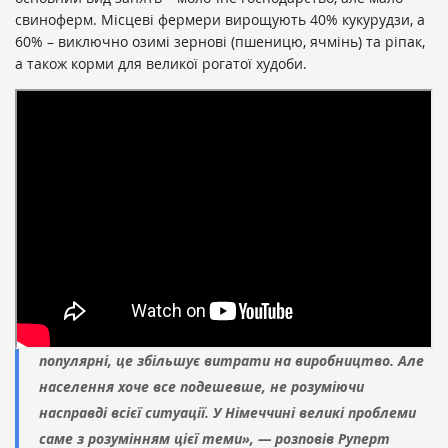
свиноферм. Місцеві фермери вирощують 40% кукурудзи, а
60% – виключно озимі зернові (пшеницю, ячмінь) та ріпак,
а також корми для великої рогатої худоби.
«У Німеччині дуже розвинуте біопаливо, тож на
багатьох землях вирощують силосну кукурудзу.
Взагалі в країні лише 1% місцевого населення задіяний
у сільському господарстві, що спричиняє чимало
труднощів. Більшість населення живе у великих
містах і не має жодного поняття, як воно все
вирощується. Оскільки тренди толерантності до
природи, максимально біологічного виробництва й
захисту тварин зараз серед європейських країн
популярні, це збільшує витрати на виробництво. Але
населення хоче все подешевше, не розуміючи
насправді всієї ситуації. У Німеччині великі проблеми
саме з розумінням цієї теми», —
розповів Руперт