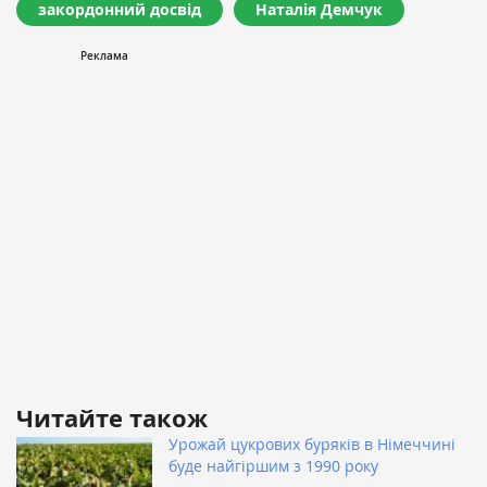
закордонний досвід
Наталія Демчук
Читайте також
Урожай цукрових буряків в Німеччині
буде найгіршим з 1990 року