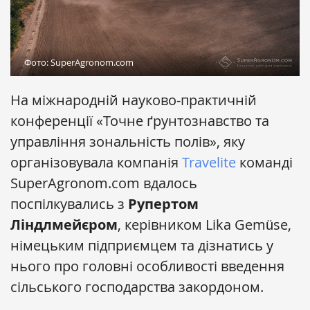
Фото: SuperAgronom.com
На міжнародній науково-практичній
конференції «Точне ґрунтознавство та
управління зональність полів», яку
організовувала компанія
Travelite
команді
SuperAgronom.com вдалось
поспілкувались з
Рупертом
Ліндлмейєром
, керівником Lika Gemüse,
німецьким підприємцем та дізнатись у
нього про головні особливості введення
сільського господарства закордоном.