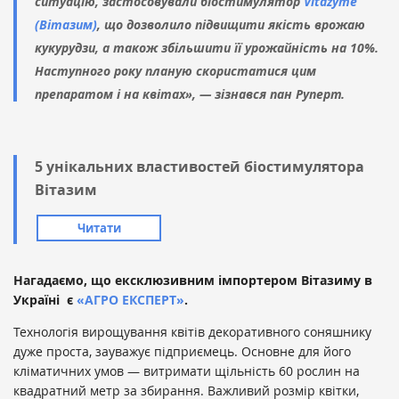
ситуацію, застосовували біостимулятор
Vitazyme
(Вітазим)
, що дозволило підвищити якість врожаю
кукурудзи, а також збільшити її урожайність на 10%.
Наступного року планую скористатися цим
препаратом і на квітах», —
зізнався пан Руперт.
5 унікальних властивостей біостимулятора
Вітазим
Читати
Нагадаємо, що ексклюзивним імпортером Вітазиму в
Україні є
«АГРО ЕКСПЕРТ»
.
Технологія вирощування квітів декоративного соняшнику
дуже проста, зауважує підприємець. Основне для його
кліматичних умов — витримати щільність 60 рослин на
квадратний метр за збирання. Важливий розмір квітки,