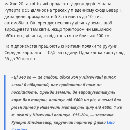
майже 20 га квітів, які продають уздовж доріг. У пана
Руперта є 55 ділянок на трасах у південному сході Баварії,
де за день проїжджають 6-8, та навіть до 10 тис.
автомобілів. Він орендує невелику ділянку землі, щоб
вирощувати там квіти. Якщо трактором чи машиною
об’їхати ці ділянки, то відстань сягне близько 500 км.
На підприємстві працюють із квітами поляки та румуни.
Середня зарплата — €7,5 за годину. Одна квітка коштує від
38 до 70 центів.
«Ці 340 га — це спадок, адже хоч у Німеччині ринок
землі й відкритий, але продавати її там не
поспішають. Оренда земель, де вирощуватимуть
корм для тварин, коштує від €400 на рік, а землі для
рільництва у Німеччині матимуть ціну від €600. 1 кв
м. землі у Німеччині коштує €15-20», —
зазначив
Руперт Ліндлмейєр, керуючий партнер фірми
Lika
Gemüse
.