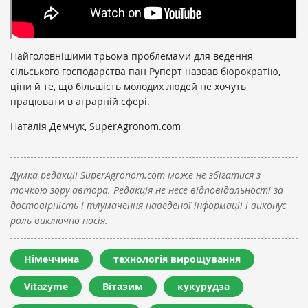
зазначив Ліндлмейєр.
Найголовнішими трьома проблемами для ведення
сільського господарства пан Руперт назвав бюрократію,
ціни й те, що більшість молодих людей не хочуть
працювати в аграрній сфері.
Наталія Демчук, SuperAgronom.com
Думка редакції SuperAgronom.com може не збігатися з
точкою зору автора. Редакція не несе відповідальності за
достовірність і тлумачення наведеної інформації і виконує
роль виключно носія.
Німеччина
технологія вирощування
Vitazyme
Вітазим
кукурудза