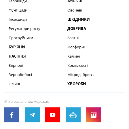
Гербіциди
Технічні
Фунгіциди
Овочеві
Інсекциди
ШКІДНИКИ
Регулятори росту
ДОБРИВА
Протруйники
Азотні
БУР’ЯНИ
Фосфорні
НАСІННЯ
Калійні
Зернові
Комплексні
Зернобобові
Мікродобрива
Олійні
ХВОРОБИ
Ми в соціальних мережах