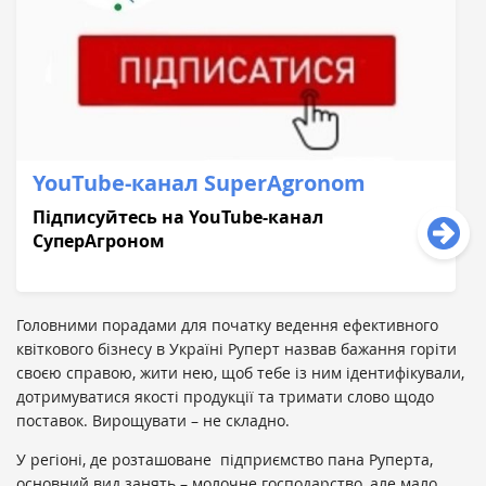
YouTube-кaнaл SuperAgronom
Підписуйтесь нa YouTube-кaнaл
СуперAгроном
Головними порадами для початку ведення ефективного
квіткового бізнесу в Україні Руперт назвав бажання горіти
своєю справою, жити нею, щоб тебе із ним ідентифікували,
дотримуватися якості продукції та тримати слово щодо
поставок. Вирощувати – не складно.
У регіоні, де розташоване підприємство пана Руперта,
основний вид занять – молочне господарство, але мало