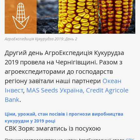
АгроЕкспедиція Кукурудза 2019: День 2
Другий день АгроЕкспедиція Кукурудза
2019 провела на Чернігівщині. Разом з
агроекспедиторами до господарств
регіону завітали наші партнери
Океан
Інвест
,
MAS Seeds Україна,
Credit Agricole
Bank
.
Ціни, урожай, стан посівів і прогнози виробництва
кукурудзи у 2019 році
СВК Зоря: змагатись із посухою