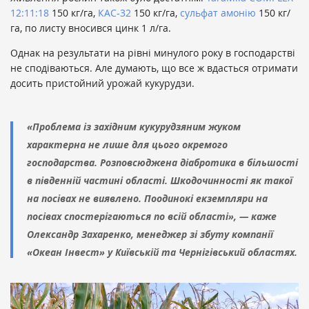
12:11:18
150 кг/га,
КАС-32
150 кг/га,
сульфат амонію
150 кг/
га, по листу вносився цинк 1 л/га.
Однак на результати на рівні минулого року в господарстві
не сподіваються. Але думають, що все ж вдасться отримати
досить пристойний урожай кукурудзи.
«Проблема із західним кукурудзяним жуком
характерна не лише для цього окремого
господарства. Розповсюджена діабротика в більшості
в південній частині області. Шкодочинності як такої
на посівах не виявлено. Поодинокі екземпляри на
посівах спостерігаються по всій області», — каже
Олександр Захаренко, менеджер зі збуту компанії
«Океан Інвест» у Київській та Чернігівський областях.