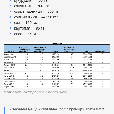
кукурудза — 400 га;
соняшник — 300 га;
озима пшениця — 300 га;
озимий ячмінь — 150 га;
соя — 160 га;
картопля — 85 га;
овес — 35 га.
Метеодані надані ресурсом Метео Фарм
«Загалом цей рік для більшості культур, зокрема й