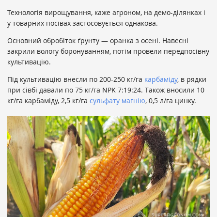
Технологія вирощування, каже агроном, на демо-ділянках і
у товарних посівах застосовується однакова.
Основний обробіток ґрунту — оранка з осені. Навесні
закрили вологу боронуванням, потім провели передпосівну
культивацію.
Під культивацію внесли по 200-250 кг/га
карбаміду
, в рядки
при сівбі давали по 75 кг/га NPK 7:19:24. Також вносили 10
кг/га карбаміду, 2,5 кг/га
сульфату магнію
, 0,5 л/га цинку.