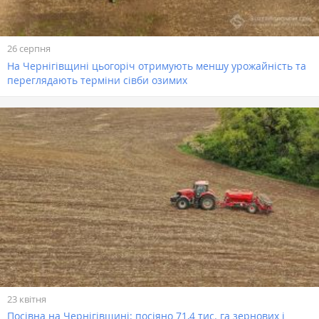
26 серпня
На Чернігівщині цьогоріч отримують меншу урожайність та
переглядають терміни сівби озимих
23 квітня
Посівна на Чернігівщині: посіяно 71,4 тис. га зернових і