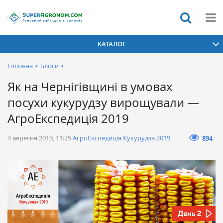
КАТАЛОГ
Головна
•
Блоги
•
Як на Чернігівщині в умовах
посухи кукурудзу вирощували —
АгроЕкспедиція 2019
4 вересня 2019, 11:25
АгроЕкспедиція Кукурудза 2019
894