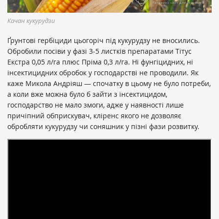
Качан кукурудзи
Ґрунтові гербіциди цьогоріч під кукурудзу не вносились.
Обробили посіви у фазі 3-5 листків препаратами Тітус
Екстра 0,05 л/га плюс Пріма 0,3 л/га. Ні фунгіцидних, ні
інсектицидних обробок у господарстві не проводили. Як
каже Микола Андріяш — спочатку в цьому не було потреби,
а коли вже можна було б зайти з інсектицидом,
господарство не мало змоги, адже у наявності лише
причіпний обприскувач, кліренс якого не дозволяє
обробляти кукурудзу чи соняшник у пізні фази розвитку.