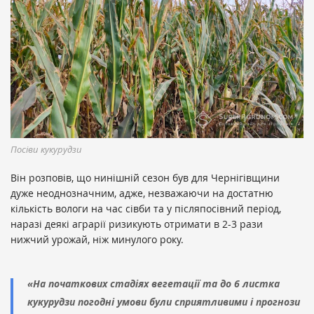
Посіви кукурудзи
Він розповів, що нинішній сезон був для Чернігівщини
дуже неоднозначним, адже, незважаючи на достатню
кількість вологи на час сівби та у післяпосівний період,
наразі деякі аграрії ризикують отримати в 2-3 рази
нижчий урожай, ніж минулого року.
«На початкових стадіях вегетації та до 6 листка
кукурудзи погодні умови були сприятливими і прогнози