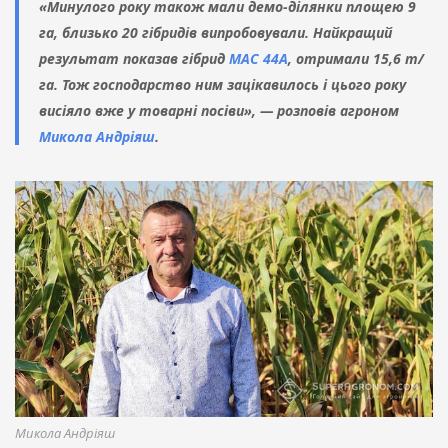
«Минулого року також мали демо-ділянки площею 9
га, близько 20 гібридів випробовували. Найкращий
результат показав гібрид
МАС 44А
, отримали 15,6 т/
га. Тож господарство ним зацікавилось і цього року
висіяло вже у товарні посіви», — розповів агроном
Микола Андріяш
.
Микола Андріяш