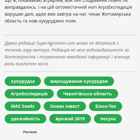
Що ж, побажаємо аграріям, аби їхні сподівання повністю
виправдались. І на цій оптимістичній ноті АгроЕкспедиція
вирушає далі, адже вже завтра на нас чекає Житомирська
область та нові кукурудзяні поля.
Думка редакції SuperAgronom.com може не збігатися з
точкою зору автора. Редакція не несе відповідальності за
достовірність і тлумачення наведеної інформації і виконує
роль виключно носія.
кукурудза
вирощування кукурудзи
АгроЕкспедиція
Чернігівська область
MAS Seeds
Океан Інвест
Бізон-Тех
урожайність
врожай 2019
посуха