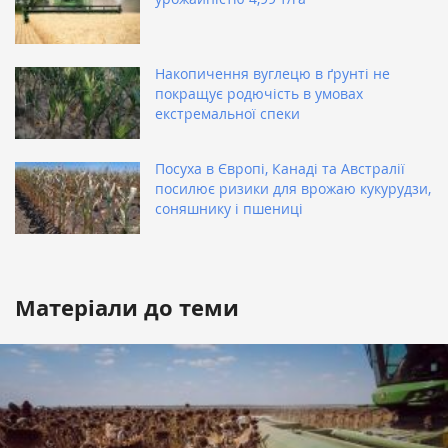
Накопичення вуглецю в ґрунті не
покращує родючість в умовах
екстремальної спеки
Посуха в Європі, Канаді та Австралії
посилює ризики для врожаю кукурудзи,
соняшнику і пшениці
Матеріали до теми