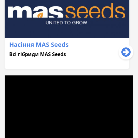
Насіння MAS Seeds
Всі гібриди MAS Seeds
«Для розкриття повного потенціалу гібридів як з
високим ФАО, так і з низьким, потрібно
застосовувати абсолютно всі етапи технології
вирощування. Це ґрунтові гербіциди, страхові,
фунгіциди та інсектициди. Ніякого із цих етапів
витісняти з технології, або економити на ньому,
небажано. Тому що це все призводить до певних