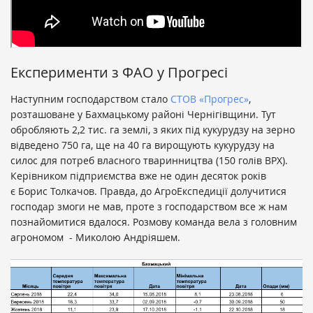
Експерименти з ФАО у Прогресі
Наступним господарством стало
СТОВ «Прогрес»
,
розташоване у Бахмацькому районі Чернігівщини. Тут
обробляють 2,2 тис. га землі, з яких під кукурудзу на зерно
відведено 750 га, ще на 40 га вирощують кукурудзу на
силос для потреб власного тваринництва (150 голів ВРХ).
Керівником підприємства вже не один десяток років
є Борис Толкачов. Правда, до АгроЕкспедиції долучитися
господар змоги не мав, проте з господарством все ж нам
познайомитися вдалося. Розмову команда вела з головним
агрономом - Миколою Андріяшем.