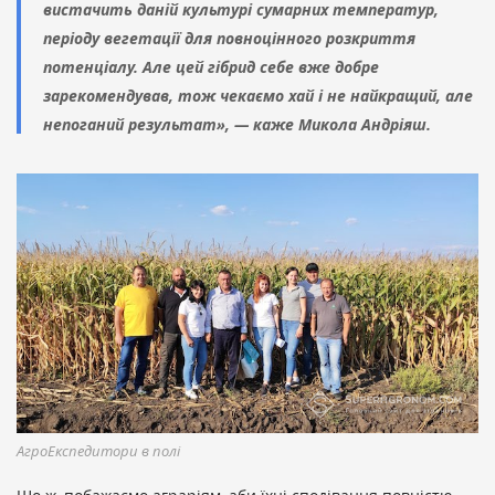
вистачить даній культурі сумарних температур,
періоду вегетації для повноцінного розкриття
потенціалу. Але цей гібрид себе вже добре
зарекомендував, тож чекаємо хай і не найкращий, але
непоганий результат», — каже Микола Андріяш.
АгроЕкспедитори в полі