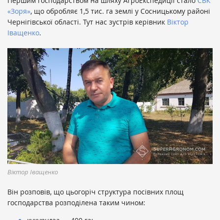
Першим господарством на шляху АгроЕкспедиції стало
СВК
«Зоря»
, що обробляє 1,5 тис. га землі у Сосницькому районі
Чернігівської області. Тут нас зустрів керівник
Віктор
Іващенко
.
Віктор Іващенко
Він розповів, що цьогоріч структура посівних площ
господарства розподілена таким чином: