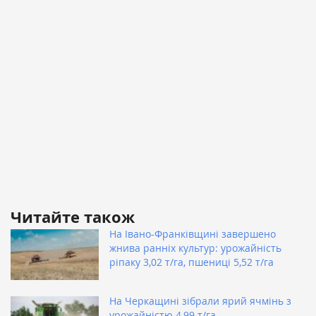
Читайте також
На Івано-Франківщині завершено
жнива ранніх культур: урожайність
ріпаку 3,02 т/га, пшениці 5,52 т/га
На Черкащині зібрали ярий ячмінь з
урожайністю 4,99 т/га