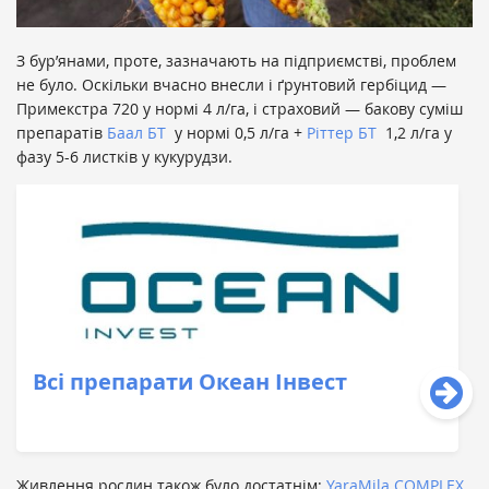
З бур’янами, проте, зазначають на підприємстві, проблем
не було. Оскільки вчасно внесли і ґрунтовий гербіцид —
Примекстра 720 у нормі 4 л/га, і страховий — бакову суміш
препаратів
Баал БТ
у нормі 0,5 л/га +
Ріттер БТ
1,2 л/га у
фазу 5-6 листків у кукурудзи.
Всі препарати Океан Інвест
Живлення рослин також було достатнім:
YaraMila COMPLEX