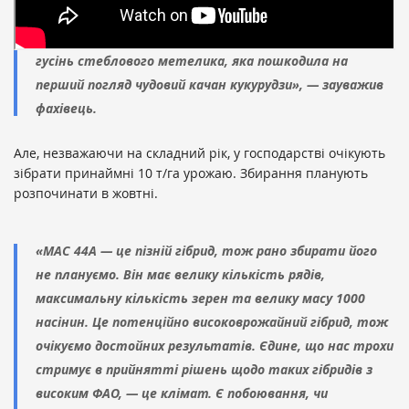
втрат врожаю. Незастосування інсектициду на даній
ділянці пряме підтвердження моїх слів: ми маємо
гусінь стеблового метелика, яка пошкодила на
перший погляд чудовий качан кукурудзи», — зауважив
фахівець.
Але, незважаючи на складний рік, у господарстві очікують
зібрати принаймні 10 т/га урожаю. Збирання планують
розпочинати в жовтні.
«МАС 44А — це пізній гібрид, тож рано збирати його
не плануємо. Він має велику кількість рядів,
максимальну кількість зерен та велику масу 1000
насінин. Це потенційно високоврожайний гібрид, тож
очікуємо достойних результатів. Єдине, що нас трохи
стримує в прийнятті рішень щодо таких гібридів з
високим ФАО, — це клімат. Є побоювання, чи