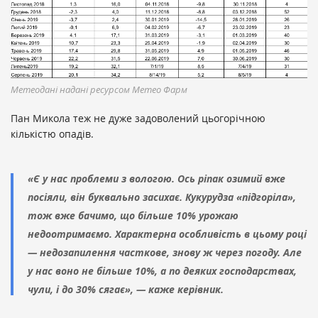
Метеодані надані ресурсом Метео Фарм
Пан Микола теж не дуже задоволений цьогорічною
кількістю опадів.
«Є у нас проблеми з вологою. Ось ріпак озимий вже
посіяли, він буквально засихає. Кукурудза «підгоріла»,
тож вже бачимо, що більше 10% урожаю
недоотримаємо. Характерна особливість в цьому році
— недозапилення часткове, знову ж через погоду. Але
у нас воно не більше 10%, а по деяких господарствах,
чули, і до 30% сягає», — каже керівник.