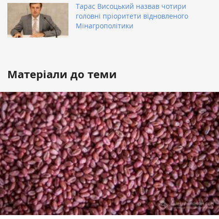
Тарас Висоцький назвав чотири
головні пріоритети відновленого
Мінагрополітики
Матеріали до теми