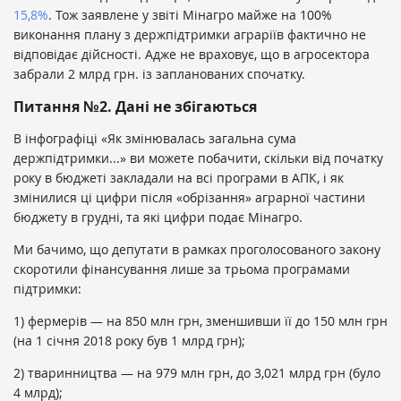
15,8%
. Тож заявлене у звіті Мінагро майже на 100%
виконання плану з держпідтримки аграріїв фактично не
відповідає дійсності. Адже не враховує, що в агросектора
забрали 2 млрд грн. із запланованих спочатку.
Питання №2. Дані не збігаються
В інфографіці «Як змінювалась загальна сума
держпідтримки...» ви можете побачити, скільки від початку
року в бюджеті закладали на всі програми в АПК, і як
змінилися ці цифри після «обрізання» аграрної частини
бюджету в грудні, та які цифри подає Мінагро.
Ми бачимо, що депутати в рамках проголосованого закону
скоротили фінансування лише за трьома програмами
підтримки:
1) фермерів — на 850 млн грн, зменшивши її до 150 млн грн
(на 1 січня 2018 року був 1 млрд грн);
2) тваринництва — на 979 млн грн, до 3,021 млрд грн (було
4 млрд);