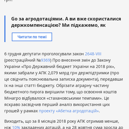
Go за агродотаціями. А ви вже скористалися
держкомпенсацією? Ми підкажемо, як
Читати по темі
6 грудня депутати проголосували закон
2648-VIII
(реєстраційний №
9369
) Про внесення змін до Закону
України «Про Державний бюджет України на 2018 рік»,
якими забрали у АПК 2,079 млрд грн держпідтримки (про
це свідчить пояснювальна записка документа), передавши
їх на інші статті бюджету. Обрізати аграрну частину
бюджетного пирога вирішили тому, що освоєння коштів
Мінагро відбувалося «стахановськими темпами». Це
яскраво засвідчив перший аналіз використання цих
грошей у рамках
проекту «Абетка агродотацій»
.
Виходить, що за 8 місяців 2018 року АПК отримав менше,
ніж
10%
закладених дотацій, а на 28 жовтня сума зросла до