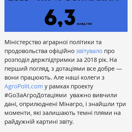
Міністерство аграрної політики та
продовольства офіційно
звітувало
про
розподіл держпідтримки за 2018 рік. На
перший погляд, з дотаціями все добре —
вони працюють. Але наші колеги з
AgroPolit.com
у рамках проекту
#GoЗаАгроДотаціями уважно вивчили
дані, оприлюднені Мінагро, і знайшли три
моменти, які залишають темні плями на
райдужній картині звіту.