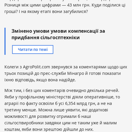
Різниця між цими цифрами — 43 млн грн. Куди поділися ці
гроші? І на якому етапі вони загубилися?
Змінено умови умови компенсації за
придбання сільгосптехніки
Читати по темі
Колеги з AgroPolit.com звернувся за коментарями щодо цих
трьох позицій до прес-служби Мінагро й готові показати
їхню відповідь, якщо вона надійде.
Між тим, і без цих коментарів очевидно декілька речей.
Якби у профільному міністерстві діяли оперативніше, то
аграрії по факту освоїли б усі 6,354 млрд грн, а не на
третину менше. Можна лише уявити, які додаткові
можливості для розвитку отримали б наші
сільгоспвиробники завдяки цим не таким уже й малим
коштам, якби вони зрештою дійшли до них.