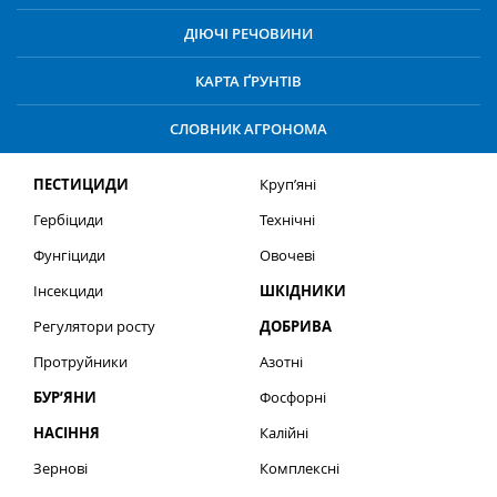
ДІЮЧІ РЕЧОВИНИ
КАРТА ҐРУНТІВ
СЛОВНИК АГРОНОМА
ПЕСТИЦИДИ
Круп’яні
Гербіциди
Технічні
Фунгіциди
Овочеві
Інсекциди
ШКІДНИКИ
Регулятори росту
ДОБРИВА
Протруйники
Азотні
БУР’ЯНИ
Фосфорні
НАСІННЯ
Калійні
Зернові
Комплексні