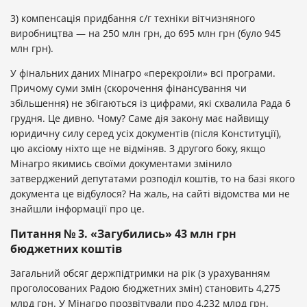
3) компенсація придбання с/г техніки вітчизняного
виробництва — на 250 млн грн, до 695 млн грн (було 945
млн грн).
У фінальних даних Мінагро «перекроїли» всі програми.
Причому суми змін (скорочення фінансування чи
збільшення) не збігаються із цифрами, які схвалила Рада 6
грудня. Це дивно. Чому? Саме дія закону має найвищу
юридичну силу серед усіх документів (після Конституції),
цю аксіому ніхто ще не відміняв. З другого боку, якщо
Мінагро якимись своїми документами змінило
затверджений депутатами розподіл коштів, то на базі якого
документа це відбулося? На жаль, на сайті відомства ми не
знайшли інформації про це.
Питання № 3. «Загубились» 43 млн грн
бюджетних коштів
Загальний обсяг держпідтримки на рік (з урахуванням
проголосованих Радою бюджетних змін) становить 4,275
млрд грн. У Мінагро прозвітували про 4,232 млрд грн.