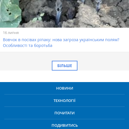
16 липня
Вовчок в посівах ріпаку: нова загроза українським полям?
Особливості та боротьба
БІЛЬШЕ
НОВИНИ
ТЕХНОЛОГІЇ
ПОЧИТАТИ
ПОДИВИТИСЬ