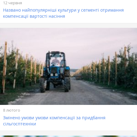
12 червня
Названо найпопулярніші культури у сегменті отримання
компенсації вартості насіння
8 лютого
Змінено умови умови компенсації за придбання
сільгосптехніки