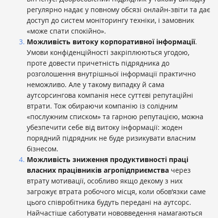
регулярно надає у повному обсязі онлайн-звіти та дає
доступ до систем моніторингу техніки, і замовник
«може спати спокійно».
Можливість витоку корпоративної інформації
.
Умови конфіденційності закріплюються угодою,
проте довести причетність підрядника до
розголошення внутрішньої інформації практично
неможливо. Але у такому випадку й сама
аутсорсингова компанія несе суттєві репутаційні
втрати. Тож обираючи компанію із солідним
«послужним списком» та гарною репутацією, можна
убезпечити себе від витоку інформації: жоден
порядний підрядник не буде ризикувати власним
бізнесом.
Можливість зниження продуктивності праці
власних працівників агропідприємства
через
втрату мотивації, особливо якщо декому з них
загрожує втрата робочого місця, коли обов’язки саме
цього співробітника будуть передані на аутсорс.
Найчастіше саботувати нововведення намагаються