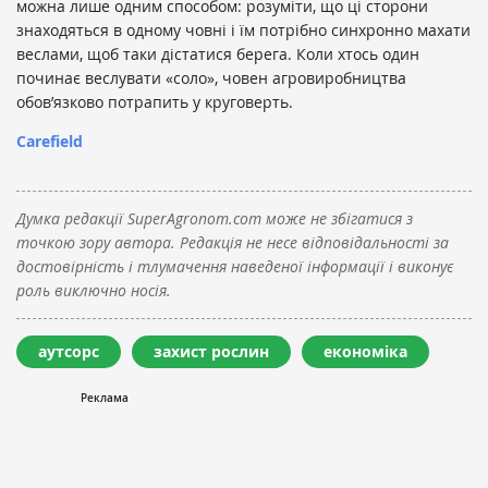
можна лише одним способом: розуміти, що ці сторони
знаходяться в одному човні і їм потрібно синхронно махати
веслами, щоб таки дістатися берега. Коли хтось один
починає веслувати «соло», човен агровиробництва
обов’язково потрапить у круговерть.
Сarefield
Думка редакції SuperAgronom.com може не збігатися з
точкою зору автора. Редакція не несе відповідальності за
достовірність і тлумачення наведеної інформації і виконує
роль виключно носія.
аутсорс
захист рослин
економіка