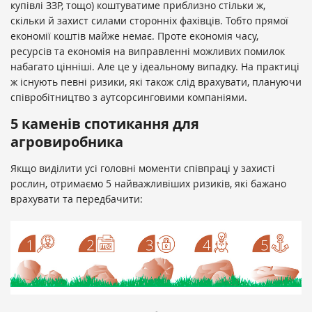
купівлі ЗЗР, тощо) коштуватиме приблизно стільки ж,
скільки й захист силами сторонніх фахівців. Тобто прямої
економії коштів майже немає. Проте економія часу,
ресурсів та економія на виправленні можливих помилок
набагато цінніші. Але це у ідеальному випадку. На практиці
ж існують певні ризики, які також слід врахувати, плануючи
співробітництво з аутсорсинговими компаніями.
5 каменів спотикання для
агровиробника
Якщо виділити усі головні моменти співпраці у захисті
рослин, отримаємо 5 найважливіших ризиків, які бажано
врахувати та передбачити: