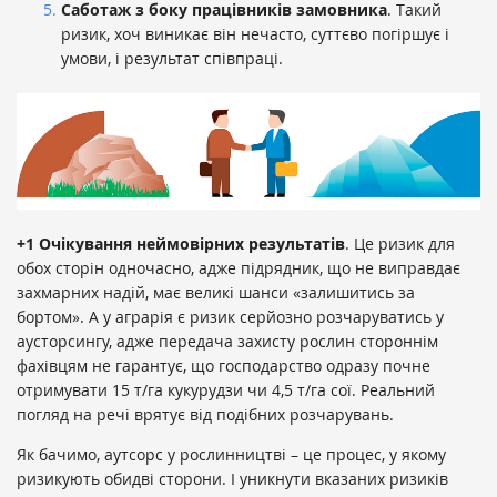
Саботаж з боку працівників замовника
. Такий
ризик, хоч виникає він нечасто, суттєво погіршує і
умови, і результат співпраці.
+1 Очікування неймовірних результатів
. Це ризик для
обох сторін одночасно, адже підрядник, що не виправдає
захмарних надій, має великі шанси «залишитись за
бортом». А у аграрія є ризик серйозно розчаруватись у
аусторсингу, адже передача захисту рослин стороннім
фахівцям не гарантує, що господарство одразу почне
отримувати 15 т/га кукурудзи чи 4,5 т/га сої. Реальний
погляд на речі врятує від подібних розчарувань.
Як бачимо, аутсорс у рослинництві – це процес, у якому
ризикують обидві сторони. І уникнути вказаних ризиків