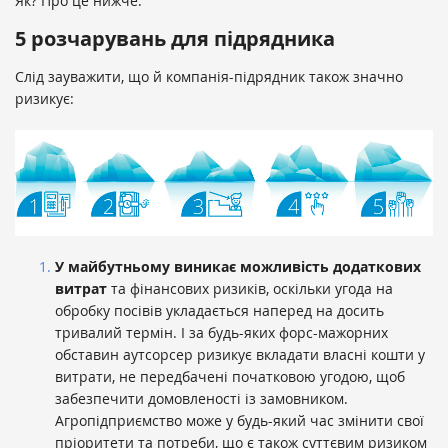
Як? Про це нижче.
5 розчарувань для підрядника
Слід зауважити, що й компанія-підрядник також значно
ризикує:
У майбутньому виникає можливість додаткових
витрат
та фінансових ризиків, оскільки угода на
обробку посівів укладається наперед на досить
тривалий термін. І за будь-яких форс-мажорних
обставин аутсорсер ризикує вкладати власні кошти у
витрати, не передбачені початковою угодою, щоб
забезпечити домовленості із замовником.
Агропідприємство може у будь-який час змінити свої
пріоритети та потреби, що є також суттєвим ризиком