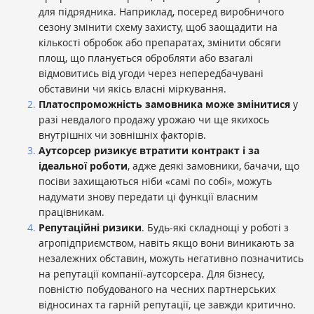
для підрядника. Наприклад, посеред виробничого
сезону змінити схему захисту, щоб заощадити на
кількості обробок або препаратах, змінити обсяги
площ, що планується обробляти або взагалі
відмовитись від угоди через непередбачувані
обставини чи якісь власні міркування.
Платоспроможність замовника може змінитися
у
разі невдалого продажу урожаю чи ще якихось
внутрішніх чи зовнішніх факторів.
Аутсорсер ризикує втратити контракт і за
ідеальної роботи
, адже деякі замовники, бачачи, що
посіви захищаються ніби «самі по собі», можуть
надумати знову передати ці функції власним
працівникам.
Репутаційні ризики
. Будь-які складнощі у роботі з
агропідприємством, навіть якщо вони виникають за
незалежних обставин, можуть негативно позначитись
на репутації компанії-аутсорсера. Для бізнесу,
повністю побудованого на чесних партнерських
відносинах та гарній репутації, це завжди критично.