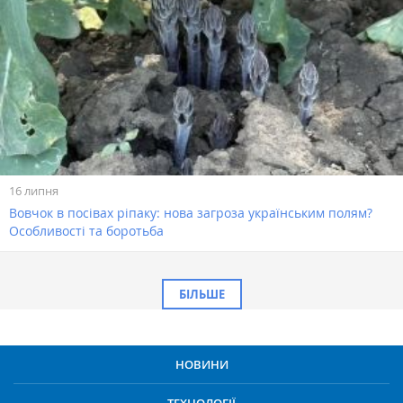
16 липня
Вовчок в посівах ріпаку: нова загроза українським полям?
Особливості та боротьба
БІЛЬШЕ
НОВИНИ