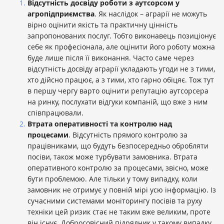
Відсутність досвіду роботи з аутсорсом у
агропідприємства
. Як наслідок – аграрії не можуть
вірно оцінити якість та практичну цінність
запропонованих послуг. Тобто виконавець позиціонує
себе як професіонала, але оцінити його роботу можна
буде лише після її виконання. Часто саме через
відсутність досвіду аграрії укладають угоди не з тими,
хто дійсно працює, а з тими, хто гарно обіцяє. Тож тут
в першу чергу варто оцінити репутацію аутсорсера
на ринку, послухати відгуки компаній, що вже з ним
співпрацювали.
Втрата оперативності та контролю над
процесами
. Відсутність прямого контролю за
працівниками, що будуть безпосередньо обробляти
посіви, також може турбувати замовника. Втрата
оперативного контролю за процесами, звісно, може
бути проблемою. Але тільки у тому випадку, коли
замовник не отримує у повній мірі усю інформацію. Із
сучасними системами моніторингу посівів та руху
техніки цей ризик стає не таким вже великим, проте
він існує. Добросовісний підрядник у такому випадку