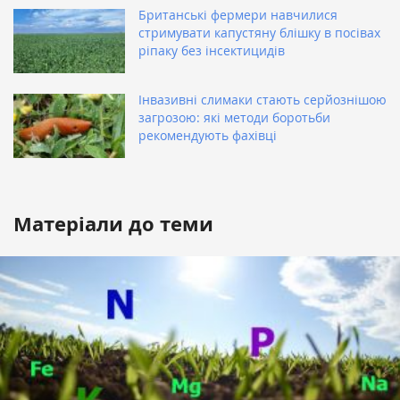
Британські фермери навчилися
стримувати капустяну блішку в посівах
ріпаку без інсектицидів
Інвазивні слимаки стають серйознішою
загрозою: які методи боротьби
рекомендують фахівці
Матеріали до теми