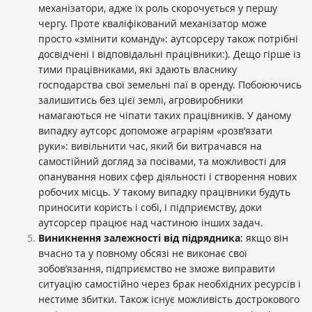
механізатори, адже їх роль скорочується у першу
чергу. Проте кваліфікований механізатор може
просто «змінити команду»: аутсорсеру також потрібні
досвідчені і відповідальні працівники:). Дещо гірше із
тими працівниками, які здають власнику
господарства свої земельні паї в оренду. Побоюючись
залишитись без цієї землі, агровиробники
намагаються не чіпати таких працівників. У даному
випадку аутсорс допоможе аграріям «розв’язати
руки»: вивільнити час, який би витрачався на
самостійний догляд за посівами, та можливості для
опанування нових сфер діяльності і створення нових
робочих місць. У такому випадку працівники будуть
приносити користь і собі, і підприємству, доки
аутсорсер працює над частиною інших задач.
Виникнення залежності від підрядника
: якщо він
вчасно та у повному обсязі не виконає свої
зобов’язання, підприємство не зможе виправити
ситуацію самостійно через брак необхідних ресурсів і
нестиме збитки. Також існує можливість дострокового