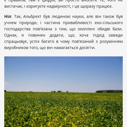
вистачає, і коригуєте надмірності, і це щоразу працює.
Н
іл
: Так, Альбрехт був людиною науки, але він також був
учнем природи, і частина привабливості еко-сільського
господарства пов'язана з тим, що охоплені обидві бази.
Однак, я повинен додати, що, хоча підхід завжди
спрацьовує, успіх багато в чому пов'язаний з розумінням
виробником того, що він намагається досягти.