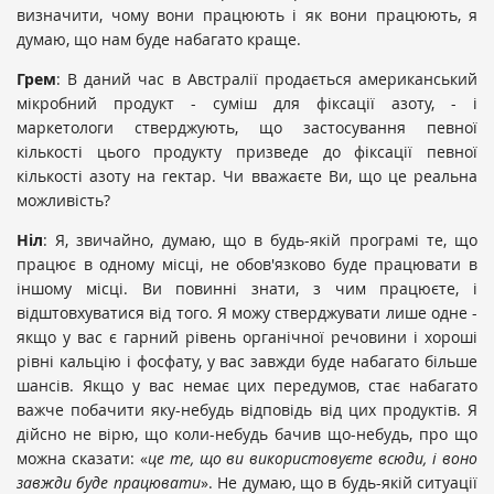
визначити, чому вони працюють і як вони працюють, я
думаю, що нам буде набагато краще.
Грем
: В даний час в Австралії продається американський
мікробний продукт - суміш для фіксації азоту, - і
маркетологи стверджують, що застосування певної
кількості цього продукту призведе до фіксації певної
кількості азоту на гектар. Чи вважаєте Ви, що це реальна
можливість?
Ніл
: Я, звичайно, думаю, що в будь-якій програмі те, що
працює в одному місці, не обов'язково буде працювати в
іншому місці. Ви повинні знати, з чим працюєте, і
відштовхуватися від того. Я можу стверджувати лише одне -
якщо у вас є гарний рівень органічної речовини і хороші
рівні кальцію і фосфату, у вас завжди буде набагато більше
шансів. Якщо у вас немає цих передумов, стає набагато
важче побачити яку-небудь відповідь від цих продуктів. Я
дійсно не вірю, що коли-небудь бачив що-небудь, про що
можна сказати: «
це те, що ви використовуєте всюди, і воно
завжди буде працювати
». Не думаю, що в будь-якій ситуації