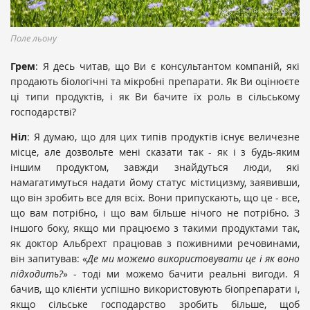
Поле льону
Грем
: Я десь читав, що Ви є консультантом компаній, які
продають біологічні та мікробні препарати. Як Ви оцінюєте
ці типи продуктів, і як Ви бачите їх роль в сільському
господарстві?
Ніл
: Я думаю, що для цих типів продуктів існує величезне
місце, але дозвольте мені сказати так - як і з будь-яким
іншим продуктом, завжди знайдуться люди, які
намагатимуться надати йому статус містицизму, заявивши,
що він зробить все для всіх. Вони припускають, що це - все,
що вам потрібно, і що вам більше нічого не потрібно. З
іншого боку, якщо ми працюємо з такими продуктами так,
як доктор Альбрехт працював з поживними речовинами,
він запитував: «
Де ми можемо використовувати
це і як в
оно
підходить?
» - тоді ми можемо бачити реальні вигоди. Я
бачив, що клієнти успішно використовують біопрепарати і,
якщо сільське господарство зробить більше, щоб