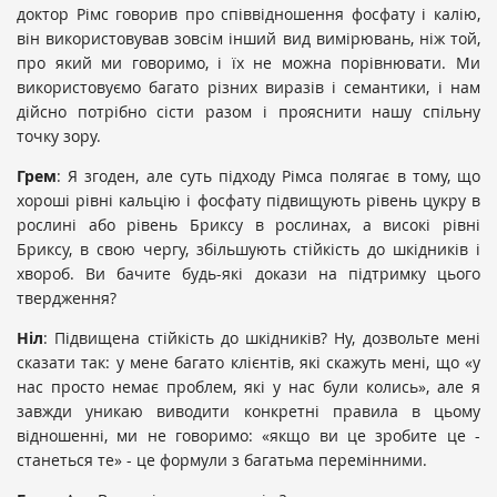
доктор Рімс говорив про співвідношення фосфату і калію,
він використовував зовсім інший вид вимірювань, ніж той,
про який ми говоримо, і їх не можна порівнювати. Ми
використовуємо багато різних виразів і семантики, і нам
дійсно потрібно сісти разом і прояснити нашу спільну
точку зору.
Грем
: Я згоден, але суть підходу Рімса полягає в тому, що
хороші рівні кальцію і фосфату підвищують рівень цукру в
рослині або рівень Бриксу в рослинах, а високі рівні
Бриксу, в свою чергу, збільшують стійкість до шкідників і
хвороб. Ви бачите будь-які докази на підтримку цього
твердження?
Ніл
: Підвищена стійкість до шкідників? Ну, дозвольте мені
сказати так: у мене багато клієнтів, які скажуть мені, що «у
нас просто немає проблем, які у нас були колись», але я
завжди уникаю виводити конкретні правила в цьому
відношенні, ми не говоримо: «якщо ви це зробите це -
станеться те» - це формули з багатьма перемінними.