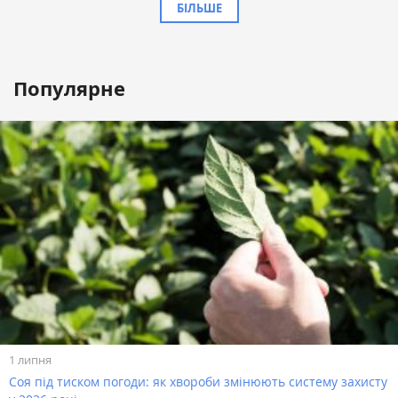
БІЛЬШЕ
Популярне
1 липня
Соя під тиском погоди: як хвороби змінюють систему захисту