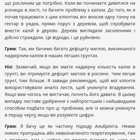
що рослинам це потрібно. Коли ви починаєте дивитися на
різницю в листі, то бачите проблему з калієм. До того, як я
почав працювати з цим клієнтом, він вносив одну тонну на
гектар в рядок, прямо поруч з деревом, щоб спробувати
внести калій в дерево. Дерева виглядали засоленими і
дійсно страждали. Це відходи, і це руйнівно.
Грем
: Так, ми бачимо багато дефіциту магнію, викликаного
надмірним калієм в наших легших грунтах.
Ніл
: Зазвичай, якщо ви маєте надмірну кількість калію в
грунті, ви отримуєте дефіцит магнію в рослині. Чим легше
грунт, тим більше. Я завжди рекомендую, щоб мої клієнти
використовували аналіз листя, щоб уникнути вгадування.
Якщо вам чогось не вистачає, почніть його давати. В цьому
випадку листове удобрення є найпростішим і найшвидшим
способом подбати про ці проблеми, але їх можна уникнути
в першу чергу, якщо ви розумієте цифри.
Грем
: Я бачу це як частину підходу Альбрехта. Немає
ніяких припущень або невизначеного теоретизування, там
є правила, там є цифри, ви просто вносите те, чого не