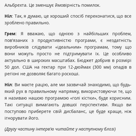
Альбрехта. Це зменшує ймовірність помилок.
Ніл
: Так, я думаю, це хороший спосіб переконатися, що все
зроблено правильно.
Грем
: Я вважаю, що однією з найбільших проблем,
пов'язаних з продуктивністю програми, є нездатність
виробників слідувати «ідеальним» програмам, тому що
вони можуть просто не підтримувати їх. Це особливо
актуально в широких масштабах. Бюджет добрив в розмірі
50 дол. США на гектар при 12-дюймах (300 мм) опадів в
регіоні не дозволяє багато роскоші.
Ніл
: Ви маєте рацію, але ми зазвичай знаходимо, що будь-
який рух в правильному напрямку, використовуючи те, що
я називаю нашою програмою «голі кістки», буде корисним.
Такі ситуації вимагають довшої перспективи. Якщо ви
поступово приберете свій дисбаланс, це буде краще, ніж
ігнорувати його.
(Другу частину інтерв’ю читайте у наступному блозі)