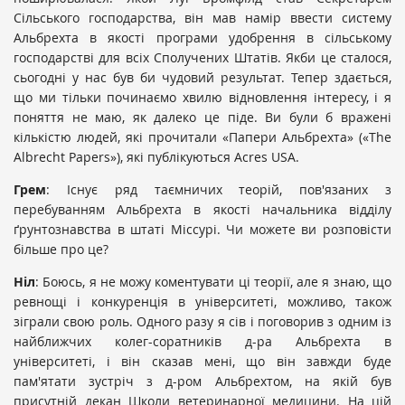
Сільського господарства, він мав намір ввести систему
Альбрехта в якості програми удобрення в сільському
господарстві для всіх Сполучених Штатів. Якби це сталося,
сьогодні у нас був би чудовий результат. Тепер здається,
що ми тільки починаємо хвилю відновлення інтересу, і я
поняття не маю, як далеко це піде. Ви були б вражені
кількістю людей, які прочитали «Папери Альбрехта» («The
Albrecht Papers»), які публікуються Acres USA.
Грем
: Існує ряд таємничих теорій, пов'язаних з
перебуванням Альбрехта в якості начальника відділу
ґрунтознавства в штаті Міссурі. Чи можете ви розповісти
більше про це?
Ніл
: Боюсь, я не можу коментувати ці теорії, але я знаю, що
ревнощі і конкуренція в університеті, можливо, також
зіграли свою роль. Одного разу я сів і поговорив з одним із
найближчих колег-соратників д-ра Альбрехта в
університеті, і він сказав мені, що він завжди буде
пам'ятати зустріч з д-ром Альбрехтом, на якій був
присутній декан Школи ветеринарної медицини. На цій