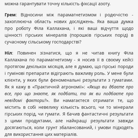
можна гарантувати точну кількість фіксації азоту.
Грем
: Відносини між парамагнетизмом і родючістю -
захоплююча область нових досліджень. Яка ваша думка
про роботу Філа Каллахана, і які ваші відчуття щодо
цінності гірських мінералів (порошків гірських порід) в
сучасному сільському господарстві?
Ніл
: Повинен зізнатися, що я не читав книгу Філа
Каллахана по парамагнетизму - я носив її в своєму кейсі
протягом декількох місяців, але я думаю, що гірські породи
і гумінові препарати відіграють важливу роль. У мене були
клієнти, у яких були феноменальні результати з гуматами.
Як я кажу в «Практичній агрономії»: «
Якщо ви дбаєте про
все, про що знаєте, як подбати, то як ви подбаєте про
невідомі фактори?
». Ви намагаєтеся отримати те, що
містить в собі невелику кількість всього, чи то мінерали
гірських порід, чи гумати. Я бачив фантастичні результати
з цими продуктами, але найкращі результати завжди
досягаються, коли грунт збалансований, і умови підходять
для використання цих матеріалів.