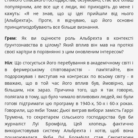
популярним, але все ще є люди, які приходять до мене і
кажуть: «Я не знав, що ці ідеї прийшли від нього
[Альбрехта]». Проте, я відчуваю, що його основні
принципиздобувають все більше визнання.
Грем
: Як ви оцінюєте роль Альбрехта в контексті
ґрунтознавства в цілому? Який вплив він мав на протязі
своєї кар'єри в порівнянні з цим оновленим інтересом?
Ніл
: Що стосується його перебування в академічному світі і
в фермерському співтоваристві - пам'ятайте, він
подорожував і виступав на конгресах по всьому світу - я
вважаю, що в той час його вплив був, ймовірно, ще
більшим, ніж зараз. Причина того, що я так говорю,
полягала в тому, що було чимало впливових людей, які були
готові підтримати цю програму в 1940-х, 50-х і 60-х роках.
Говорили, що якби Томас Дьюї виграв вибори замість Гаррі
Трумена, то секретарем сільського господарства був би
журналіст Луї Бромфілд. Цей хлопець фактично
використовував систему Альбрехта і хотів, щоб вона
поширювалася. Якби Луї Бромфілд став Секретарем