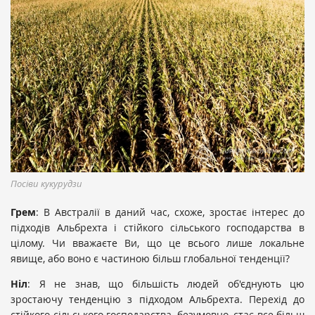
Посіви кукурудзи
Грем
: В Австралії в даний час, схоже, зростає інтерес до
підходів Альбрехта і стійкого сільського господарства в
цілому. Чи вважаєте Ви, що це всього лише локальне
явище, або воно є частиною більш глобальної тенденції?
Ніл
: Я не знав, що більшість людей об'єднують цю
зростаючу тенденцію з підходом Альбрехта. Перехід до
стійкого сільського господарства, безумовно, стає все більш