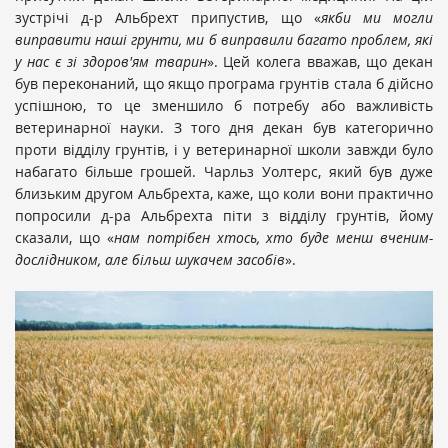
зустрічі д-р Альбрехт припустив, що «
якби ми могли
виправити наші грунти, ми б виправили багато проблем, які
у нас є зі здоров'ям тварин
». Цей колега вважав, що декан
був переконаний, що якщо програма грунтів стала б дійсно
успішною, то це зменшило б потребу або важливість
ветеринарної науки. З того дня декан був категорично
проти відділу грунтів, і у ветеринарної школи завжди було
набагато більше грошей. Чарльз Уолтерс, який був дуже
близьким другом Альбрехта, каже, що коли вони практично
попросили д-ра Альбрехта піти з відділу грунтів, йому
сказали, що «
нам потрібен хтось, хто буде менш вченим-
дослідником, але більш шукачем засобів
».