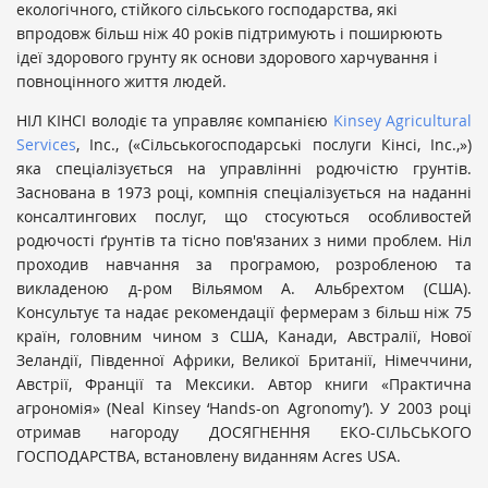
екологічного, стійкого сільського господарства, які
впродовж більш ніж 40 років підтримують і поширюють
ідеї здорового грунту як основи здорового харчування і
повноцінного життя людей.
НІЛ КІНСІ володіє та управляє компанією
Kinsey Agricultural
Services
, Inc., («Сільськогосподарські послуги Кінсі, Inc.,»)
яка спеціалізується на управлінні родючістю грунтів.
Заснована в 1973 році, компнія спеціалізується на наданні
консалтингових послуг, що стосуються особливостей
родючості ґрунтів та тісно пов'язаних з ними проблем. Ніл
проходив навчання за програмою, розробленою та
викладеною д-ром Вільямом А. Альбрехтом (США).
Консультує та надає рекомендації фермерам з більш ніж 75
країн, головним чином з США, Канади, Австралії, Нової
Зеландії, Південної Африки, Великої Британії, Німеччини,
Австрії, Франції та Мексики. Автор книги «Практична
агрономія» (Neal Kinsey ‘Hands-on Agronomy’). У 2003 році
отримав нагороду ДОСЯГНЕННЯ ЕКО-СІЛЬСЬКОГО
ГОСПОДАРСТВА, встановлену виданням Acres USA.