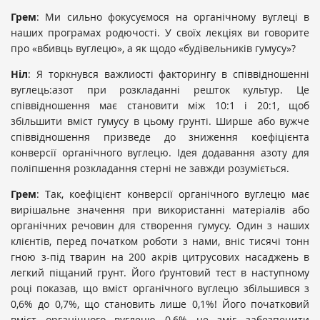
Грем
: Ми сильно фокусуємося на органічному вуглеці в
наших програмах родючості. У своїх лекціях ви говорите
про «вбивць вуглецю», а як щодо «будівельників гумусу»?
Ніл
: Я торкнувся важлиості факторингу в співвідношенні
вуглець:азот при розкладанні решток культур. Це
співвідношення має становити між 10:1 і 20:1, щоб
збільшити вміст гумусу в цьому грунті. Ширше або вужче
співвідношення призведе до зниження коефіцієнта
конверсії органічного вуглецю. Ідея додавання азоту для
поліпшення розкладання стерні не завжди розуміється.
Грем
: Так, коефіцієнт конверсії органічного вуглецю має
вирішальне значення при використанні матеріалів або
органічних речовин для створення гумусу. Один з наших
клієнтів, перед початком роботи з нами, вніс тисячі тонн
гною з-під тварин на 200 акрів цитрусових насаджень в
легкий піщаний грунт. Його ґрунтовий тест в наступному
році показав, що вміст органічного вуглецю збільшився з
0,6% до 0,7%, що становить лише 0,1%! Його початковий
вміст органічного вуглецю 0,6% не зміг забезпечити