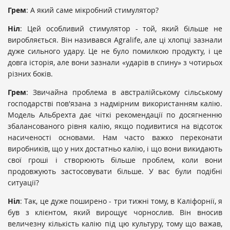
Грем
: А який саме мікробний стимулятор?
Ніл
: Цей особливий стимулятор - той, який більше не
виробляється. Він називався Agralife, але ці хлопці зазнали
дуже сильного удару. Це не було помилкою продукту, і це
довга історія, але вони зазнали «ударів в спину» з чотирьох
різних боків.
Грем
: Звичайна проблема в австралійському сільському
господарстві пов'язана з надмірним використанням калію.
Модель Альбрехта дає чіткі рекомендації по досягненню
збалансованого рівня калію, якщо подивитися на відсоток
насиченості основами. Нам часто важко переконати
виробників, що у них достатньо калію, і що вони викидають
свої гроші і створюють більше проблем, коли вони
продовжують застосовувати більше. У вас були подібні
ситуації?
Ніл
: Так, це дуже поширено - три тижні тому, в Каліфорнії, я
був з клієнтом, який вирощує чорнослив. Він вносив
величезну кількість калію під цю культуру, тому що важав,