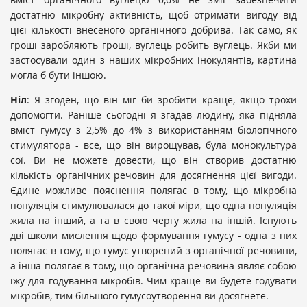
достатню мікробну активність, щоб отримати вигоду від
цієї кількості внесеного органічного добрива. Так само, як
гроші заробляють гроші, вуглець робить вуглець. Якби ми
застосували один з наших мікробних інокулянтів, картина
могла б бути іншою.
Ніл
: Я згоден, що він міг би зробити краще, якщо трохи
допомогти. Раніше сьогодні я згадав людину, яка підняла
вміст гумусу з 2,5% до 4% з використанням біологічного
стимулятора - все, що він вирощував, була монокультура
сої. Ви не можете довести, що він створив достатню
кількість органічних речовин для досягнення цієї вигоди.
Єдине можливе пояснення полягає в тому, що мікробна
популяція стимулювалася до такої міри, що одна популяція
жила на інший, а та в свою чергу жила на іншій. Існують
дві школи мислення щодо формування гумусу - одна з них
полягає в тому, що гумус утворений з органічної речовини,
а інша полягає в тому, що органічна речовина являє собою
їжу для годування мікробів. Чим краще ви будете годувати
мікробів, тим більшого гумусоутворення ви досягнете.