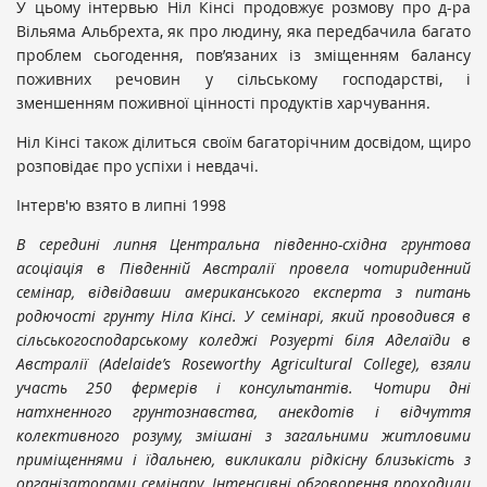
У цьому інтервью Ніл Кінсі продовжує розмову про д-ра
Вільяма Альбрехта, як про людину, яка передбачила багато
проблем сьогодення, пов’язаних із зміщенням балансу
поживних речовин у сільському господарстві, і
зменшенням поживної цінності продуктів харчування.
Ніл Кінсі також ділиться своїм багаторічним досвідом, щиро
розповідає про успіхи і невдачі.
Інтерв'ю взято в липні 1998
В середині липня Центральна південно-східна грунтова
асоціація в Південній Австралії провела чотириденний
семінар, відвідавши американського експерта з питань
родючості грунту Ніла Кінсі. У семінарі, який проводився в
сільськогосподарському коледжі Розуерті біля Аделаїди в
Австралії (Adelaide
’s
Roseworthy
Agricultural
College
), взяли
участь 250 фермерів і консультантів. Чотири дні
натхненного грунтознавства, анекдотів і відчуття
колективного розуму, змішані з загальними житловими
приміщеннями і їдальнею, викликали рідкісну близькість з
організаторами семінару. Інтенсивні обговорення проходили