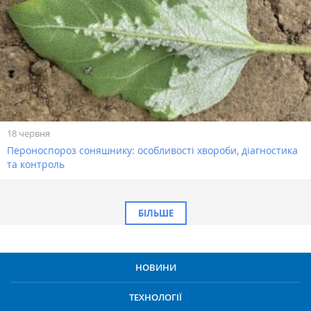
18 червня
Пероноспороз соняшнику: особливості хвороби, діагностика
та контроль
БІЛЬШЕ
НОВИНИ
ТЕХНОЛОГІЇ