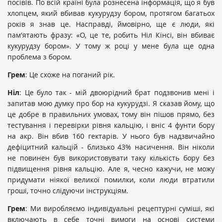
посівів. По всій країні була рознесена інформація, що я був
хлопцем, який вбивав кукурудзу бором, протягом багатьох
років я знав це. Насправді, ймовірно, ще є люди, які
пам'ятають фразу: «О, це те, робить Ніл Кінсі, він вбиває
кукурудзу бором». У тому ж році у мене була ще одна
проблема з бором.
Грем
: Це схоже на поганий рік.
Ніл
: Це було так - мій двоюрідний брат подзвонив мені і
запитав мою думку про бор на кукурудзі. Я сказав йому, що
це добре в правильних умовах, тому він пішов прямо, без
тестування і перевірки рівня кальцію, і вніс 4 фунти бору
на акр. Він вбив 160 гектарів. У нього був надзвичайно
дефіцитний кальцій - близько 43% насичення. Він ніколи
не повинен був використовувати таку кількість бору без
підвищення рівня кальцію. Але я, чесно кажучи, не можу
придумати ніякої великої помилки, коли люди втратили
гроші, точно слідуючи інструкціям.
Грем
: Ми виробляємо індивідуальні рецептурні суміші, які
включають в себе точні вимоги на основі системи