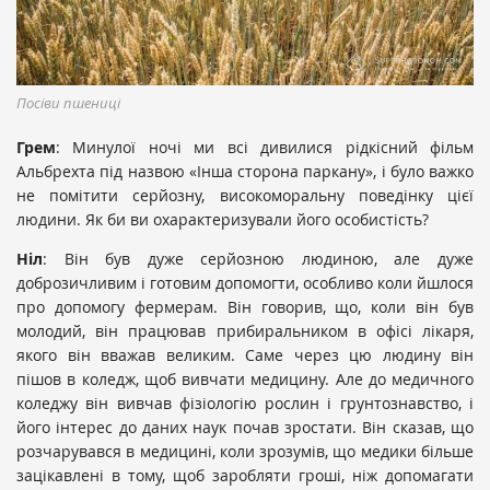
Посіви пшениці
Грем
: Минулої ночі ми всі дивилися рідкісний фільм
Альбрехта під назвою «Інша сторона паркану», і було важко
не помітити серйозну, високоморальну поведінку цієї
людини. Як би ви охарактеризували його особистість?
Ніл
: Він був дуже серйозною людиною, але дуже
доброзичливим і готовим допомогти, особливо коли йшлося
про допомогу фермерам. Він говорив, що, коли він був
молодий, він працював прибиральником в офісі лікаря,
якого він вважав великим. Саме через цю людину він
пішов в коледж, щоб вивчати медицину. Але до медичного
коледжу він вивчав фізіологію рослин і грунтознавство, і
його інтерес до даних наук почав зростати. Він сказав, що
розчарувався в медицині, коли зрозумів, що медики більше
зацікавлені в тому, щоб заробляти гроші, ніж допомагати