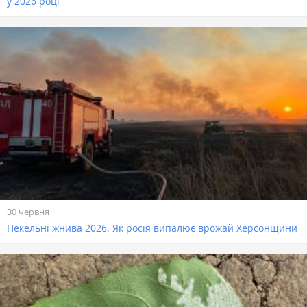
у 2026 році
30 червня
Пекельні жнива 2026. Як росія випалює врожай Херсонщини