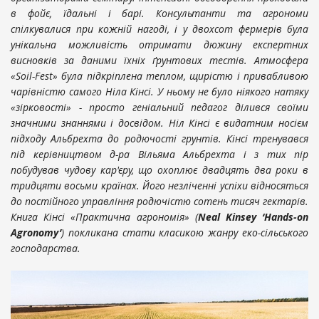
в фойє, їдальні і барі. Консультанти та агрономи
спілкувалися при кожній нагоді, і у двохсот фермерів була
унікальна можливість отримати дюжину експертних
висновків за даними їхніх ґрунтових тестів. Атмосфера
«Soil
-Fest
» була підкріплена теплом, щирістю і привабливою
чарівністю самого Ніла Кінсі. У ньому не було ніякого натяку
«зірковості» - просто
геніальний педагог ділився своїми
значними знаннями і досвідом. Ніл Кінсі є видатним
носієм
підходу Альбрехта до родючості грунтів. Кінсі тренувався
під керівництвом д-ра Вільяма Альбрехта і з тих пір
побудував чудову кар'єру, що охоплює двадцять два роки в
тридцяти восьми країнах. Його незліченні успіхи
відносяться
до постійного управління родючістю сотень тисяч гектарів.
Книга Кінсі «Практична агрономія»
(
Neal Kinsey
‘Hands-on
Agronomy’
) покликана стати класикою жанру еко-сільського
господарства.