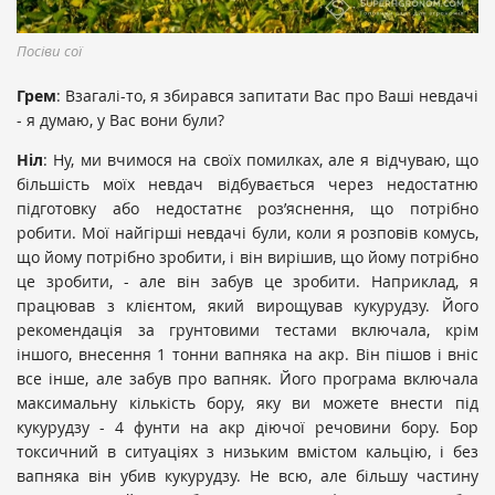
Посіви сої
Грем
: Взагалі-то, я збирався запитати Вас про Ваші невдачі
- я думаю, у Вас вони були?
Ніл
: Ну, ми вчимося на своїх помилках, але я відчуваю, що
більшість моїх невдач відбувається через недостатню
підготовку або недостатнє роз’яснення, що потрібно
робити. Мої найгірші невдачі були, коли я розповів комусь,
що йому потрібно зробити, і він вирішив, що йому потрібно
це зробити, - але він забув це зробити. Наприклад, я
працював з клієнтом, який вирощував кукурудзу. Його
рекомендація за грунтовими тестами включала, крім
іншого, внесення 1 тонни вапняка на акр. Він пішов і вніс
все інше, але забув про вапняк. Його програма включала
максимальну кількість бору, яку ви можете внести під
кукурудзу - 4 фунти на акр діючої речовини бору. Бор
токсичний в ситуаціях з низьким вмістом кальцію, і без
вапняка він убив кукурудзу. Не всю, але більшу частину