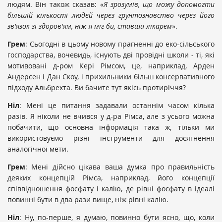
людям. Він також сказав: «
Я зрозумів, що можу допомогти
більшій кількості людей через грунтознавство через
його
зв'язок зі здоров'ям, ніж я міг би, ставши лікарем
».
Грем
: Сьогодні в цьому новому прагненні до еко-сільського
господарства, вочевидь, існують дві провідні школи - ті, які
мотивовані д-ром Кері Рімсом, це, наприклад, Арден
Андерсен і Дан Скоу, і прихильники більш консервативного
підходу Альбрехта. Ви бачите тут якісь протиріччя?
Ніл
: Мені це питання задавали останнім часом кілька
разів. Я ніколи не вчився у д-ра Рімса, але з усього можна
побачити, що основна інформація така ж, тільки ми
використовуємо різні інструменти для досягнення
аналогічної мети.
Грем
: Мені дійсно цікава ваша думка про правильність
деяких концепцій Рімса, наприклад, його концепції
співвідношення фосфату і калію, де рівні фосфату в ідеалі
повинні бути в два рази вище, ніж рівні калію.
Ніл
: Ну, по-перше, я думаю, повинно бути ясно, що, коли