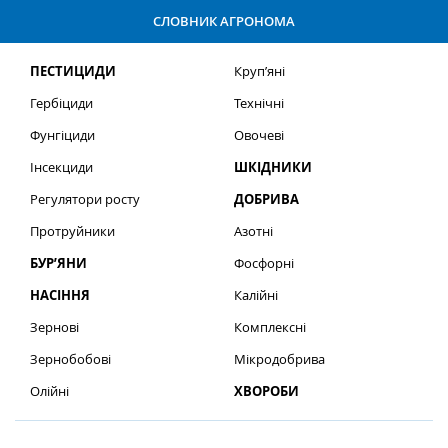
СЛОВНИК АГРОНОМА
ПЕСТИЦИДИ
Круп’яні
Гербіциди
Технічні
Фунгіциди
Овочеві
Інсекциди
ШКІДНИКИ
Регулятори росту
ДОБРИВА
Протруйники
Азотні
БУР’ЯНИ
Фосфорні
НАСІННЯ
Калійні
Зернові
Комплексні
Зернобобові
Мікродобрива
Олійні
ХВОРОБИ