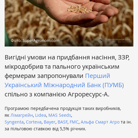
Фото: SuperAgronom.com
Вигідні умови на придбання насіння, ЗЗР,
мікродобрив та пального українським
фермерам запропонували
Перший
Український Міжнародний Банк (ПУМБ)
спільно з компанією Агроресурс-А.
Програмою передбачена продукція таких виробників,
як
Лімагрейн
,
Lidea
,
MAS Seeds
,
Syngenta
,
Corteva
,
Bayer
,
BASF
,
FMC
,
Альфа Смарт Агро
та ін.
за пільговою ставкою від 5,5% річних.