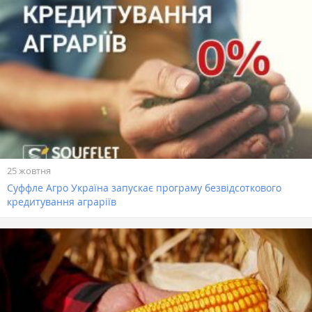
25 жовтня
Суффле Агро Україна запускає програму безвідсоткового
кредитування аграріїв