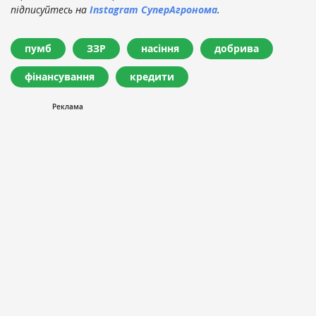
підписуйтесь на
Instagram СуперАгронома
.
пумб
ЗЗР
насіння
добрива
фінансування
кредити