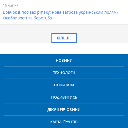
16 липня
Вовчок в посівах ріпаку: нова загроза українським полям?
Особливості та боротьба
БІЛЬШЕ
НОВИНИ
ТЕХНОЛОГІЇ
ПОЧИТАТИ
ПОДИВИТИСЬ
ДІЮЧІ РЕЧОВИНИ
КАРТА ҐРУНТІВ