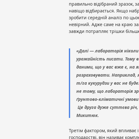
правильно відібраний зразок, за
навіщо відбирається. Якщо набр
зробити середній аналіз по цьом
невірний. Адже саме на краю за
завжди потрапляє трішки більше
«Далі — лабораторія ніколи
урожайність писати. Тому в
даними, що у вас вже є, на
розраховувати. Наприклад, я
т/га кукурудзи у вас не буд
не тому, що лабораторія зр
ґрунтово-кліматичні умови
Це друга дуже суттєва річ,
Микитюк.
Третім фактором, який впливає і 
господарстві, він називає компл