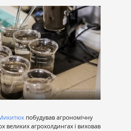
Микитюк
побудував агрономічну
кох великих агрохолдингах і виховав