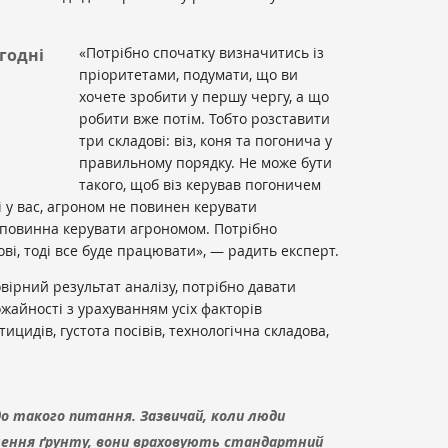
«Потрібно спочатку визначитись із
годні
пріоритетами, подумати, що ви
хочете зробити у першу чергу, а що
робити вже потім. Тобто розставити
три складові: віз, коня та погонича у
правильному порядку. Не може бути
такого, щоб віз керував погоничем
 і у вас, агроном не повинен керувати
 повинна керувати агрономом. Потрібно
ві, тоді все буде працювати», — радить експерт.
вірний результат аналізу, потрібно давати
жайності з урахуванням усіх факторів
цидів, густота посівів, технологічна складова,
о такого питання. Зазвичай, коли люди
ення ґрунту, вони враховують стандартний