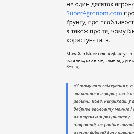
не один десяток агроно
SuperAgronom.com
про
ґрунту, про особливост
а також про те, чому ї
користуватися.
Михайло Микитюк поділяє усі агр
останніх, каже він, саме відсут
безлад.
«У тому колі спілкування, в
залишилося аграріїв, які б 
робити, коли, наприклад, у
добрива вполовину менше і
не отримуєш результату… Вс
наприклад, як раніше вигля
в плані добрив? Було прийня