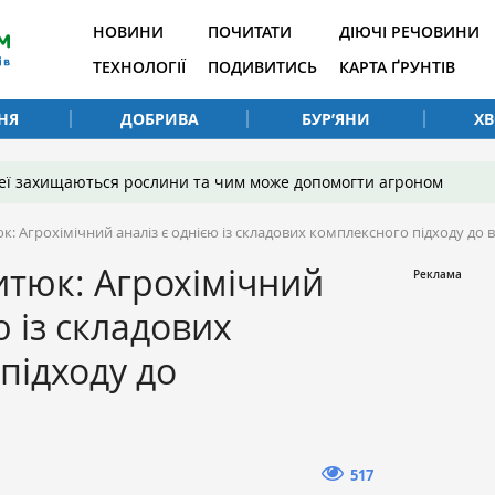
НОВИНИ
ПОЧИТАТИ
ДІЮЧІ РЕЧОВИНИ
ТЕХНОЛОГІЇ
ПОДИВИТИСЬ
КАРТА ҐРУНТІВ
НЯ
ДОБРИВА
БУР’ЯНИ
Х
 неї захищаються рослини та чим може допомогти агроном
: Агрохімічний аналіз є однією із складових комплексного підходу до
тюк: Агрохімічний
ю із складових
підходу до
517