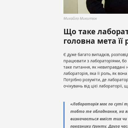
Михайло Микитюк
Що таке лаборат
головна мета її 
Є дуже багато випадків, розпов
працювати з лабораторіями, бо в
таке питання, як невиправдані н
лабораторія, яка її роль, як вон
Потрібно розуміти, де лаборатор
очікувань від цієї лабораторії, 
«Лабораторія має по суті тр
тобто те обладнання, на я
визначається вміст тих чи і
показники ґрунту. Друга ча