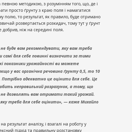
 певною методикою, з розумінням того, що, де і
ати просто ґрунту з краю поля і намагатися
у полю, то результат, як правило, буде отримано
звичай розвертається розкидач, тому тут у ґрунт
 добрив, ніж на середині поля.
 не буде вам рекомендувати, яку вам треба
и самі для себе повинні визначити за тими
 які показники урожайності ви можете
кщо у вас органічна речовина ґрунту 0,5, то 10
е. Потрібно адекватно це оцінити для себе. Це
обить неправильний розрахунок, а тому, що
 не дозволять вам отримати такий урожай.
 яку треба для себе оцінити», — каже Михайло
на результат аналізу, і взагалі на роботу у
ексний підхід та правильну розстановку