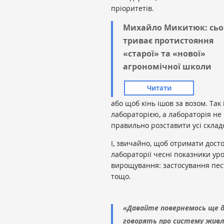
пріоритетів.
Михайло Микитюк: сьо
триває протистояння
«старої» та «нової»
агрономічної школи
Читати
або щоб кінь ішов за возом. Так
лабораторією, а лабораторія не
правильно розставити усі складо
І, звичайно, щоб отримати досто
лабораторії чесні показники уро
вирощування: застосування пести
тощо.
«Давайте повернемось ще д
говорять про систему живл