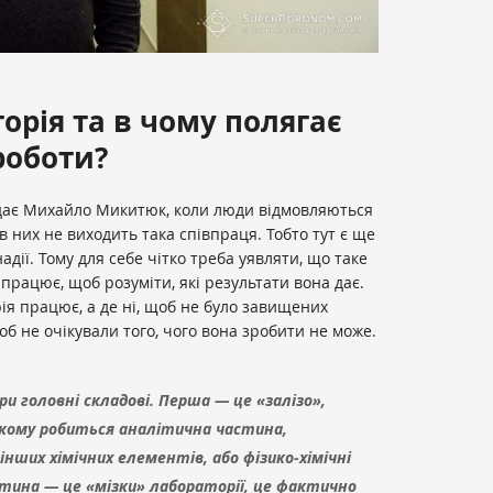
орія та в чому полягає
роботи?
ідає Михайло Микитюк, коли люди відмовляються
 них не виходить така співпраця. Тобто тут є ще
адії. Тому для себе чітко треба уявляти, що таке
а працює, щоб розуміти, які результати вона дає.
ія працює, а де ні, щоб не було завищених
щоб не очікували того, чого вона зробити не може.
и головні складові. Перша — це «залізо»,
кому робиться аналітична частина,
нших хімічних елементів, або фізико-хімічні
стина — це «мізки» лабораторії, це фактично