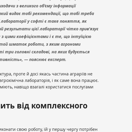
иходячи з великого об’єму інформації
який видає тобі рекомендації, що тобі треба
ї лабораторії у софті є таке поняття, як
й результати цієї лабораторії чітко прив’язує
 з цими коефіцієнтами і є те, що інтуїцією
той шматок роботи, з яким агрономи
 три головні складові, на яких будується
ктивність», — пояснює експерт.
ктура, проте й досі якась частина аграріїв не
 агрохімічна лабораторія, і як саме вона працює.
уміють, навіщо взагалі користатися послугами
ить від комплексного
иконати свою роботу, їй у першу чергу потрібен