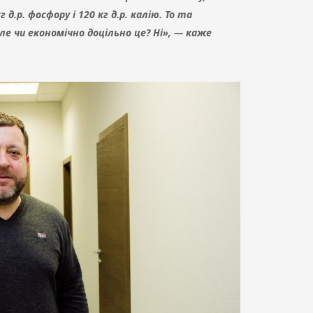
д.р. фосфору і 120 кг д.р. калію. То та
Але чи економічно доцільно це? Ні», — каже