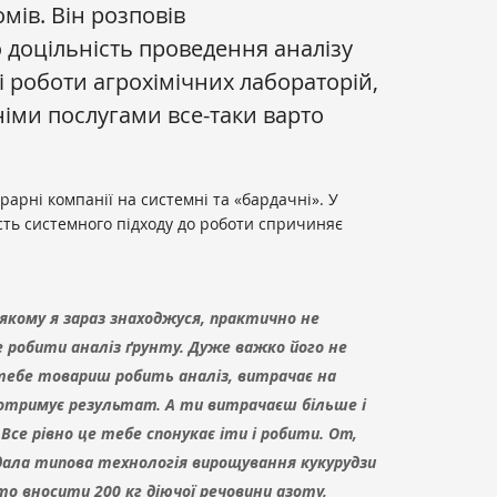
мів. Він розповів
 доцільність проведення аналізу
і роботи агрохімічних лабораторій,
хніми послугами все-таки варто
арні компанії на системні та «бардачні». У
ність системного підходу до роботи спричиняє
 якому я зараз знаходжуся, практично не
не робити аналіз ґрунту. Дуже важко його не
 тебе товариш робить аналіз, витрачає на
 отримує результат. А ти витрачаєш більше і
е рівно це тебе спонукає іти і робити. От,
дала типова технологія вирощування кукурудзи
то вносити 200 кг діючої речовини азоту,