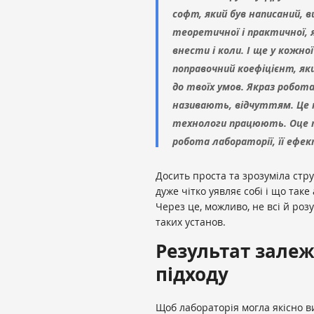
софт, який був написаний, в
теоретичної і практичної, 
внести і коли. І ще у кожно
поправочний коефіцієнт, яки
до твоїх умов. Якраз робота
називають, відчуттям. Це 
технологи працюють. Оце ті
робота лабораторії, її ефе
Досить проста та зрозуміла стру
дуже чітко уявляє собі і що таке
Через це, можливо, не всі й роз
таких установ.
Результат залеж
підходу
Щоб лабораторія могла якісно в