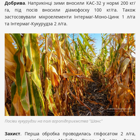
Добрива
. Наприкінці зими вносили КАС-32 у нормі 200 кг/
га, під посів вносили діамофоску 100 кг/га. Також
застосовували мікроелементи Інтермаг-Моно-Цинк 1 л/га
та Інтермаг-Кукурудза 2 л/га.
Посіви кукурудзи на полі агропідприємства "Шанс"
Захист
. Перша обробка проводилась гліфосатом 2 л/га,