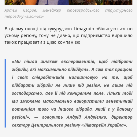
Артем Єгоров, менеджер Кіровоградського структурного
підрозділу «Бізон-Тех»
В цілому площі під кукурудзою Limagrain збільшуються по
усьому регіону, тому не дивно, що підприємство вирішило
також працювати з цією компанією.
«Ми пішли шляхом експериментів, щоб підібрати
гібриди, які максимально підійдуть. Я сам так працюю
і своїх співробітників налаштовую на те, щоб
підбирати гібриди не лише під регіон, не лише під
господарство, але й під конкретне поле. Тільки тоді
ми зможемо максимально використати генетичний
потенціал того чи іншого гібрида, який є у даному
регіоні», — говорить Андрій Андрієнко, директор
сектору Центрального регіону «Лімагрейн Україна».