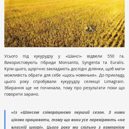
Усього під кукурудзу у «Шансі» відвели 550 га.
Використовують гібриди Monsanto, Syngenta та Euralis.
Крім цього, щорічно закладають дослідні ділянки, щоб мати
можливість обрати для себе «щось новеньке». До прикладу,
цього року спробували кукурудзу селекції Limagrain.
Збирання ще не починали, тому про результати поки що
говорити зарано.
«Із «Шансом співпрацюємо перший сезон. З ними
цікаво працювати, тому що вони усе перевіряють «на
власній шкурі». Цього року ми спільно з компанією