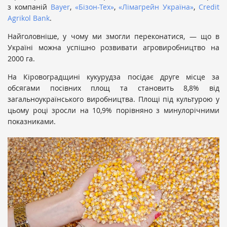
з компаній
Bayer
,
«Бізон-Тех»
,
«Лімагрейн Україна»
,
Credit
Agrikol Bank
.
Найголовніше, у чому ми змогли переконатися, — що в
Україні можна успішно розвивати агровиробництво на
2000 га.
На Кіровоградщині кукурудза посідає друге місце за
обсягами посівних площ та становить 8,8% від
загальноукраїнського виробництва. Площі під культурою у
цьому році зросли на 10,9% порівняно з минулорічними
показниками.