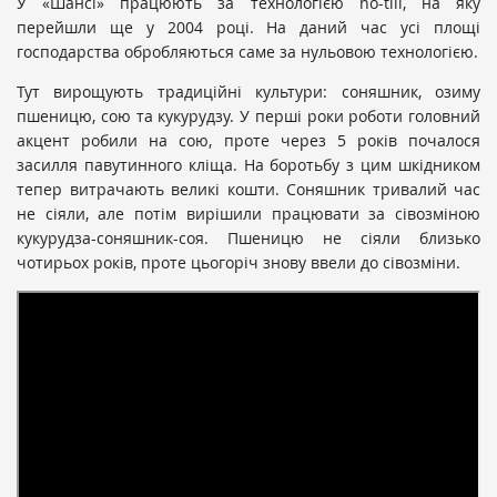
У «Шансі» працюють за технологією no-till, на яку
перейшли ще у 2004 році. На даний час усі площі
господарства обробляються саме за нульовою технологією.
Тут вирощують традиційні культури: соняшник, озиму
пшеницю, сою та кукурудзу. У перші роки роботи головний
акцент робили на сою, проте через 5 років почалося
засилля павутинного кліща. На боротьбу з цим шкідником
тепер витрачають великі кошти. Соняшник тривалий час
не сіяли, але потім вирішили працювати за сівозміною
кукурудза-соняшник-соя. Пшеницю не сіяли близько
чотирьох років, проте цьогоріч знову ввели до сівозміни.