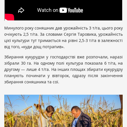
Минулого року соняшник дав урожайність 3 т/га, цього року
очікують 2,5 т/га. За словами Сергія Таровика, урожайність
цієї культури тут тримається на рівні 2,5-3 т/га в залежності
від того, «куди дощ потрапив».
Збирання кукурудзи у господарстві вже розпочали, наразі
зібрали 30 га. На одному полі культура показала 6 т/га, на
другому — лише 4 т/га. На інших площах збирати кукурудзу
планують починати у вівторок, одразу після закінчення
збирання соняшника та сої.