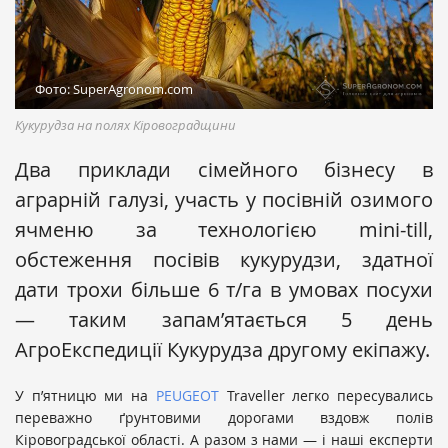
Фото: SuperAgronom.com
Кукурудза на полях Кіровоградщини
Два приклади сімейного бізнесу в
аграрній галузі, участь у посівній озимого
ячменю за технологією mini-till,
обстеження посівів кукурудзи, здатної
дати трохи більше 6 т/га в умовах посухи
— таким запам’ятається 5 день
АгроЕкспедиції Кукурудза другому екіпажу.
У п’ятницю ми на
PEUGEOT
Traveller легко пересувались
переважно ґрунтовими дорогами вздовж полів
Кіровоградської області. А разом з нами — і наші експерти