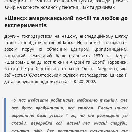
агрофірми не боїться експериментувати, завжди робить
вибір на користь новинок у генетиці, ЗЗР та добривах.
«Шанс»: американський no-till та любов до
експериментів
Другим господарством на нашому експедиційному шляху
стало агропідприємство «Шанс». Його землі знаходяться
зовсім поруч із обласним центром Кропивницьким,
загальний земельний банк становить 1370 га. Керує
«Шансом» ціла династія: сини Андрій та Сергій Таровики,
батько Петро Сергійович та мати Олена Андріївна, яка
займається бухгалтерським обліком господарства. Цікава й
дата заснування підприємства — 02.02.2002.
«У нас небагато робітників, небагато техніки, але
все дуже продуктивно, все стисло. Площа нашої
виробничої бази усього 1 га, на ній розміщено усі
склади, переробка сої, вагові та очисні споруди,
сушарка, офіс. Все розташовано пунктуально та