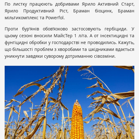
По листку працюють добривами Ярило Активний Старт,
Ярило Продуктивний Ріст, Браман біоцинк, Браман
мільтикомплекс та Powerfol.
Проти бур’янів обов’язково застосовують гербіциди. У
цьому сезоні вносили МайсТер 1 л/га. А от інсектицидні та
фунгіцидні обробки у господарстві не проводились. Кажуть,
що більшості проблем з хворобами та шкідниками вдається
уникнути завдяки суворому дотриманню сівозміни.