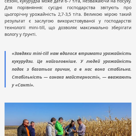
сезоні, кукурудза може дати 6-7 т/га, незважаючи на посуху.
Для порівняння: сусідні господарства звітують про
цьогорічну урожайність 2,7-3,5 т/га. Великою мірою такий
результат є заслугою використовуваної у господарстві
технології mini-till, що дозволяє максимально зберігати
вологу у ґрунті.
«Завдяки mini-till нам вдалося втримати урожайність
кукурудзи. Це найголовніше. У людей урожайність
падає з багатьох причин, а в нас вона стабільна.
Стабільність — ознака майстерності», — вважають
у «Санті».