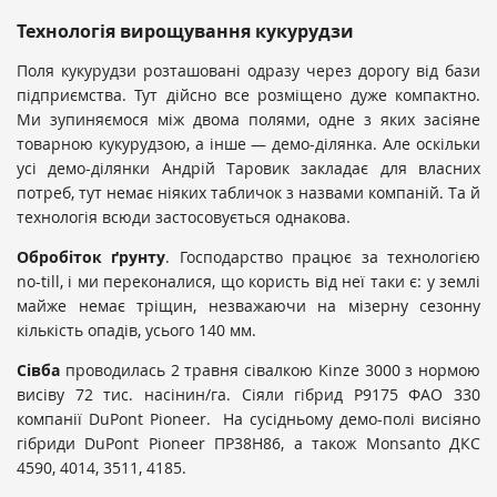
Технологія вирощування кукурудзи
Поля кукурудзи розташовані одразу через дорогу від бази
підприємства. Тут дійсно все розміщено дуже компактно.
Ми зупиняємося між двома полями, одне з яких засіяне
товарною кукурудзою, а інше — демо-ділянка. Але оскільки
усі демо-ділянки Андрій Таровик закладає для власних
потреб, тут немає ніяких табличок з назвами компаній. Та й
технологія всюди застосовується однакова.
Обробіток ґрунту
. Господарство працює за технологією
no-till, і ми переконалися, що користь від неї таки є: у землі
майже немає тріщин, незважаючи на мізерну сезонну
кількість опадів, усього 140 мм.
Сівба
проводилась 2 травня сівалкою Kinze 3000 з нормою
висіву 72 тис. насінин/га. Сіяли гібрид P9175 ФАО 330
компанії DuPont Pioneer. На сусідньому демо-полі висіяно
гібриди DuPont Pioneer ПР38Н86, а також Monsanto ДКС
4590, 4014, 3511, 4185.