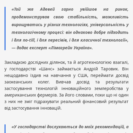
«Той же Адевей гарно увійшов на ринок,
продемонстрував свою стабільність, можливість
вирощуватись у різних технологіях, універсальність у
технологічному процесі: він однаково добре підходить
і для no-till, і для пересівів, і для класичної технології»,
— додає експерт «Лімагрейн Україна».
Закладкою дослідних ділянок, та й агротехнологією взагалі,
у господарстві «Шанс» займається Андрій Таровик. Він
нещодавно їздив на навчання у США, переймати досвід
заокеанських колег. Вивчав досвід та результати
застосування технологій інноваційного землеробства у
американських фермерів. За його словами, поки що ні один
з них не зміг підрахувати реальний фінансовий результат
від застосування інновацій.
«У господарстві дослухаються до моїх рекомендацій, а