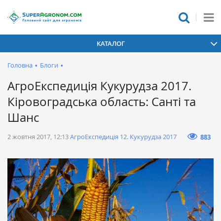
КАТАЛОГ
Головна
•
Блоги
•
АгроЕкспедиція Кукурудза 2017.
Кіровоградська область: Санті та
Шанс
2 жовтня 2017, 12:13
АгроЕкспедиція 12. Кукурудза 2017
883