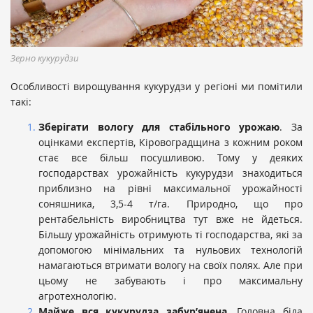
Зерно кукурудзи
Особливості вирощування кукурудзи у регіоні ми помітили
такі:
Зберігати вологу для стабільного урожаю
. За
оцінками експертів, Кіровоградщина з кожним роком
стає все більш посушливою. Тому у деяких
господарствах урожайність кукурудзи знаходиться
приблизно на рівні максимальної урожайності
соняшника, 3,5-4 т/га. Природно, що про
рентабельність виробництва тут вже не йдеться.
Більшу урожайність отримують ті господарства, які за
допомогою мінімальних та нульових технологій
намагаються втримати вологу на своїх полях. Але при
цьому не забувають і про максимальну
агротехнологію.
Майже вся кукурудза забур’янена
. Головна біда