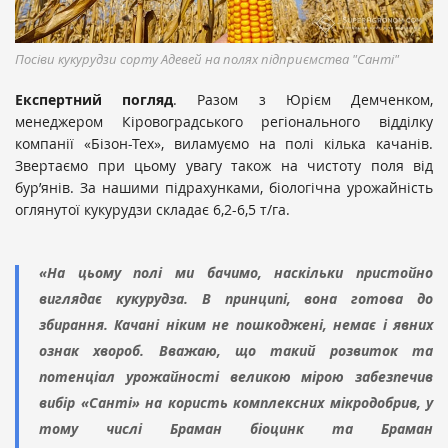
Посіви кукурудзи сорту Адевей на полях підприємства "Санті"
Експертний погляд
. Разом з Юрієм Демченком,
менеджером Кіровоградського регіонального відділку
компанії «Бізон-Тех», виламуємо на полі кілька качанів.
Звертаємо при цьому увагу також на чистоту поля від
бур’янів. За нашими підрахунками, біологічна урожайність
оглянутої кукурудзи складає 6,2-6,5 т/га.
«На цьому полі ми бачимо, наскільки пристойно
виглядає кукурудза. В принципі, вона готова до
збирання. Качані ніким не пошкоджені, немає і явних
ознак хвороб. Вважаю, що такий розвиток та
потенціал урожайності великою мірою забезпечив
вибір «Санті» на користь комплексних мікродобрив, у
тому числі Браман біоцинк та Браман