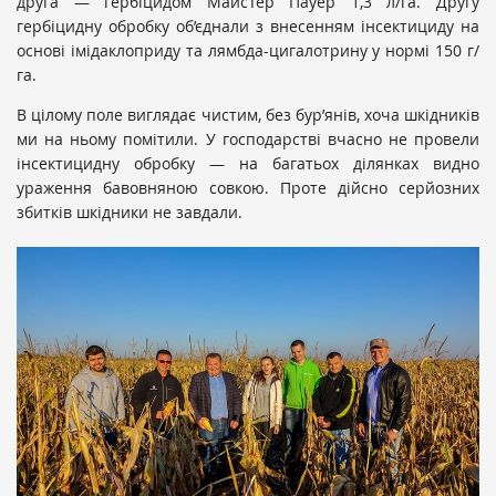
друга — гербіцидом МайсТер Пауер 1,3 л/га. Другу
гербіцидну обробку об’єднали з внесенням інсектициду на
основі імідаклоприду та лямбда-цигалотрину у нормі 150 г/
га.
В цілому поле виглядає чистим, без бур’янів, хоча шкідників
ми на ньому помітили. У господарстві вчасно не провели
інсектицидну обробку — на багатьох ділянках видно
ураження бавовняною совкою. Проте дійсно серйозних
збитків шкідники не завдали.