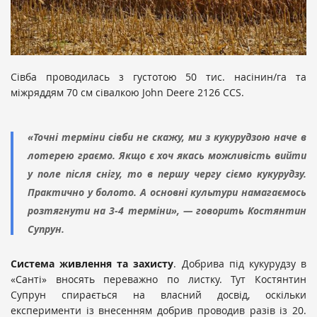
Сівба проводилась з густотою 50 тис. насінин/га та
міжряддям 70 см сівалкою John Deere 2126 CCS.
«Точні терміни сівби не скажу, ми з кукурудзою наче в
лотерею граємо. Якщо є хоч якась можливість вийти
у поле після снігу, то в першу чергу сіємо кукурудзу.
Практично у болото. А основні культури намагаємось
розтягнути на 3-4 терміни», — говорить Костянтин
Супрун.
Система живлення та захисту
. Добрива під кукурудзу в
«Санті» вносять переважно по листку. Тут Костянтин
Супрун спирається на власний досвід, оскільки
експерименти із внесенням добрив проводив разів із 20.