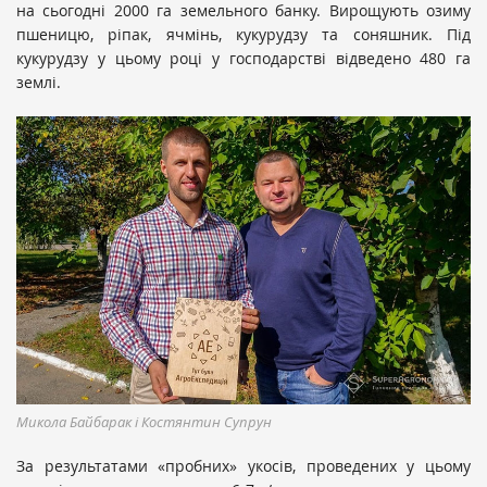
на сьогодні 2000 га земельного банку. Вирощують озиму
пшеницю, ріпак, ячмінь, кукурудзу та соняшник. Під
кукурудзу у цьому році у господарстві відведено 480 га
землі.
Микола Байбарак і Костянтин Супрун
За результатами «пробних» укосів, проведених у цьому