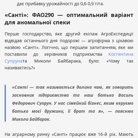
дає прибавку урожайності до 0,6-0,9 т/га.
«Санті»: ФАО290 — оптимальний варіант
для аномальної спеки
Перше господарство, яке другий екіпаж АгроЕкспедиції
відвідав останнього дня подорожі — агрофірма з цікавою
назвою «Санті». Логічно, що першим запитанням, яке ми
поставили до керівників підприємства
Костянтина
Супруна
та Миколи Байбарака, було: «Чому так
називаєтесь?»
«Санті — так називається долина чаю, як говорить
засновник підприємства та наш батько Василь
Федорович Супрун. У нас сімейний бізнес, яким керуємо
батько моєї дружини, її брат та я», — пояснює
Микола Байбарак.
На аграрному ринку «Санті» працює вже 16-й рік. Мають