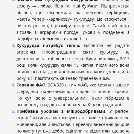
сезону — лобода біла та інші бур’яни. Підприємства
області, що зекономили на внесенні гербіцидів,
мають тепер «карликову» кукурудзу. Це стосується і
висоти рослин, і розміру качанів. Такий злий жарт
зіграли з аграріями погодні умови у поєднанні з
надмірно економною технологією.
Кукурудза потребує тепла.
Експерти не радять
аграріям Кіровоградщини сіяти культуру, не
дочекавшись стабільного тепла. Були випадки у 2017
році, коли кукурудзу сіяли 15 квітня, після чого вона
опинялась під дією аномальних погодних умов цього
року. Всі пам’ятають квітнево-травневу зиму.
Середнє ФАО.
280-320 є тим ФАО, яке можна назвати
«середньо-граничним» для півдня та півночі країни.
По суті воно є універсальним. Таким гібридам в
основному і надають перевагу на Кіровоградщині.
Прибавка урожаю з мікродобривами.
У регіоні
аграрії активно застосовують не лише прикореневе
живлення, але й листкове. Переваги внесення добрив
по листу тут вже добре оцінили та відмітили, що воно