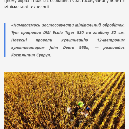
цьому якраз і полягає особливість застосовуваної у «Санті»
мінімальної технології.
«Намагаємось застосовувати мінімальний обробіток.
Тут працював DMI Ecolo Tiger 530 на глибину 32 см.
Навесні провели культивацію 12-метровим
культиватором John Deere 960», — розповідає
Костянтин Супрун.