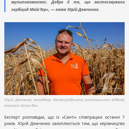
мультикомплекс. Добре й те, що застосовували
гербіцид МайсТер», — каже Юрій Демченко.
Юрій Демченко, менеджер Кіровоградського регіонального відділку
компанії «Бізон-Тех»
Експерт розповідає, що із «Санті» співпрацює останні 7
років. Юрій Демченко захоплюється тим, що керівництво