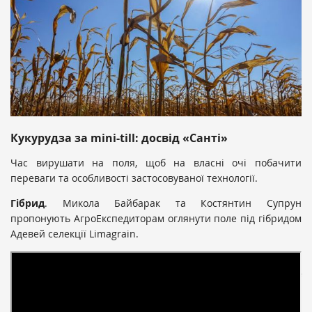
Кукурудза за mini-till: досвід «Санті»
Час вирушати на поля, щоб на власні очі побачити
переваги та особливості застосовуваної технології.
Гібрид
. Микола Байбарак та Костянтин Супрун
пропонують АгроЕкспедиторам оглянути поле під гібридом
Адевей селекції Limagrain.
«У нас були дискусії щодо вибору ФАО: сіяти у нашій
зоні високе чи трохи менше. В результаті дійшли до