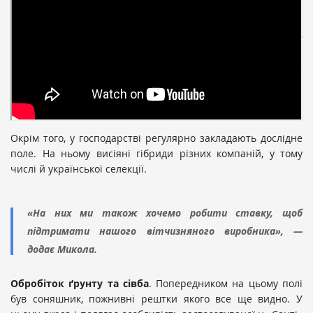
середнього, ФАО 290. Конкретно це гібрид Адевей, або,
як кажуть менеджери «Лімагрейн Україна», королева
кукурудзи. Він має качани з 16 рядами по 42 зерна у
кожному. Вологовіддача у гібрида також середня. На
даний час він нас цілком влаштовує у цій кліматичній
зоні», — пояснює вибір гібрида Микола Байбарак.
Окрім того, у господарстві регулярно закладають дослідне
поле. На ньому висіяні гібриди різних компаній, у тому
числі й української селекції.
«На них ми також хочемо робити ставку, щоб
підтримати нашого вітчизняного виробника», —
додає Микола.
Обробіток ґрунту та сівба
. Попередником на цьому полі
був соняшник, пожнивні рештки якого все ще видно. У