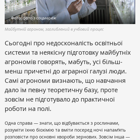
Фото: фото з соцмереж
Майбутній агроном, заглиблений в учбовий процес
Сьогодні про недосконалість освітньої
системи та неякісну підготовку майбутніх
агрономів говорять, мабуть, усі більш-
менш причетні до аграрної галузі люди.
Самі агрономи визнають, що навчання
дало їм певну теоретичну базу, проте
зовсім не підготувало до практичної
роботи на полі.
Одна справа — знати, що відбувається з рослинами,
розуміти їхню біохімію та вміти посеред ночі напам’ять
розповісти про основні хвороби зернових. Зовсім інша —