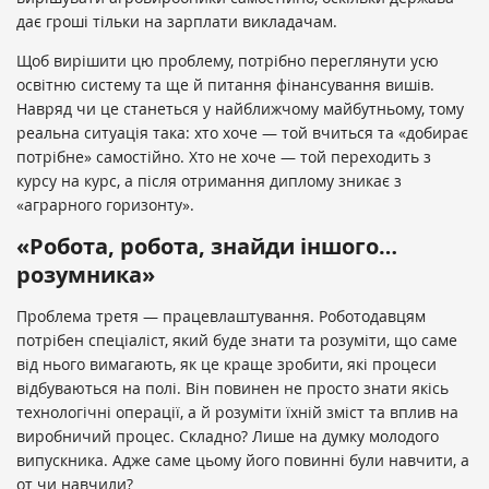
дає гроші тільки на зарплати викладачам.
Щоб вирішити цю проблему, потрібно переглянути усю
освітню систему та ще й питання фінансування вишів.
Навряд чи це станеться у найближчому майбутньому, тому
реальна ситуація така: хто хоче — той вчиться та «добирає
потрібне» самостійно. Хто не хоче — той переходить з
курсу на курс, а після отримання диплому зникає з
«аграрного горизонту».
«Робота, робота, знайди іншого…
розумника»
Проблема третя — працевлаштування. Роботодавцям
потрібен спеціаліст, який буде знати та розуміти, що саме
від нього вимагають, як це краще зробити, які процеси
відбуваються на полі. Він повинен не просто знати якісь
технологічні операції, а й розуміти їхній зміст та вплив на
виробничий процес. Складно? Лише на думку молодого
випускника. Адже саме цьому його повинні були навчити, а
от чи навчили?