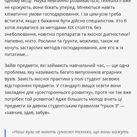
одному місці. Наука невпинно розвивається, технології вже
не крокують, вони біжать уперед. Міняються навіть
кліматичні умови господарювання. І за цим усім треба
встигати, якщо є бажання бути дійсно спеціалістом. Хто б
хотів лікуватися за методами ХІХ століття, без
знеболювання, новітніх препаратів та якісної діагностики?
Напевно, ніхто. Рослини та ґрунти, можливо, також не
хочуть застарілих методів господарювання, але хто ж їх
питатиме…
Зайві предмети, які займають навчальний час, — ще одна
проблема, яку називають багато випускників аграрних
вузів. Замість якісної практики у полі студент засвоює
відсторонені предмети. У стандарті вищої освіти вони
закладені для «усестороннього розвитку», проте чи так вже
потрібен той розвиток? Адже більшість молоді вчить ці
предмети за давнім студентським правилом “трьох З” —
«завчив, здав, забув».
«Наші вузи не мають сучасної техніки, що вони можуть