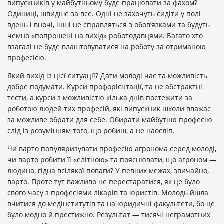
випускників у майбутньому буде працювати за фахом?
Одиниці, швидше за все. Одні не захочуть сидіти у полі
вдень і вночі, інші не справляться з обов’язками та будуть
чемно «попрошені на вихід» роботодавцями. Багато хто
взагалі не буде влаштовуватися на роботу за отриманою
професією.
Який вихід із цієї ситуації? Дати молоді час та можливість
добре подумати. Курси профорієнтації, та не абстрактні
тести, а курси з можливістю кілька днів постежити за
роботою людей тих професій, які випускник школи вважає
за можливе обрати для себе. Обирати майбутню професію
слід із розумінням того, що робиш, а не наосліп.
Чи варто популяризувати професію агронома серед молоді,
чи варто робити її «елітною» та пояснювати, що агроном —
людина, гідна всілякої поваги? У певних межах, звичайно,
варто. Проте тут важливо не перестаратися, як це було
свого часу з професіями лікарів та юристів. Молодь йшла
вчитися до медінститутів та на юридичні факультети, бо це
було модно й престижно. Результат — тисячі неграмотних