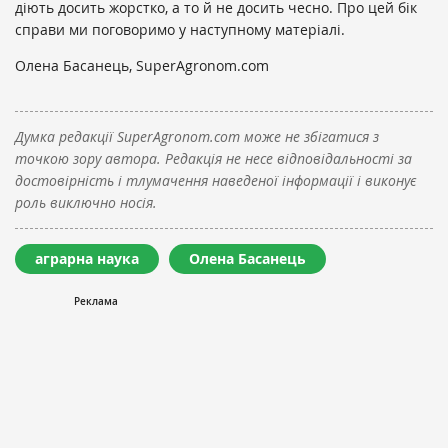
діють досить жорстко, а то й не досить чесно. Про цей бік
справи ми поговоримо у наступному матеріалі.
Олена Басанець, SuperAgronom.com
Думка редакції SuperAgronom.com може не збігатися з
точкою зору автора. Редакція не несе відповідальності за
достовірність і тлумачення наведеної інформації і виконує
роль виключно носія.
аграрна наука
Олена Басанець