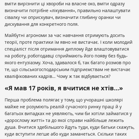
вміти вирізнити ці хвороби на власне око, вміти одразу
визначити потрібне «лікування», правильно налаштувати
сівалку чи оприскувач, визначити глибину оранки чи
дискування для конкретного поля.
Майбутні агрономи за час навчання отримують досить
теорії, проте практики їм явно не вистачає. І коли молодий
спеціаліст після отримання диплому йде влаштовуватися
на роботу, роботодавці сприймають його появу без будь-
якого ентузіазму. Хоча, здавалося б, так багато розмов про
те, що сільськогосподарським підприємствам не вистачає
кваліфікованих кадрів… Чому ж так відбувається?
«Я мав 17 років, я вчитися не хтів…»
Перша проблема полягає у тому, що учорашні школярі
майже не розуміють реалій сучасного ринку праці й у
багатьох випадках не уявляють, чим би хотіли займатися у
«дорослому житті» та до якої справи найбільше лежить
душа. Вчитися здебільшого йдуть туди, куди батьки скажуть,
куди вступити легше або куди заманеться. Скільки таких