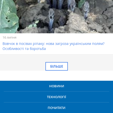
16 липня
Вовчок в посівах ріпаку: нова загроза українським полям?
Особливості та боротьба
БІЛЬШЕ
НОВИНИ
ТЕХНОЛОГІЇ
ПОЧИТАТИ