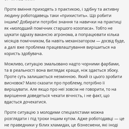
Проте вміння приходять з практикою, і здібну та активну
людину роботодавець таки «прихистить». Що робити
іншим? Добирати потрібні знання та навички на практиці
як «молодший помічник старшого козопаса». Тобто не
шукати одразу вакансію агронома, а попрацювати кілька
місяців помічником, ба навіть механізатором — досвід буде,
а далі вже проблема працевлаштування вирішиться на
користь здобувача.
Можливо, ситуацію змальовано надто чорними фарбами,
та в реальності вона виглядає краще, ніж здається збоку.
Проте суть залишається незмінною. Який із цього зробити
висновок? Мало сказати про проблему, потрібно її
вирішувати. Але якщо про неї зовсім не говорити, то на
вирішення доведеться чекати вічність, і не факт, що
вдасться дочекатися.
Проте ситуацію з молодими спеціалістами можна
розглядати і під трохи іншим кутом. Адже роботодавці — це
не праведники у білих хламидах, це бізнесмени, які іноді