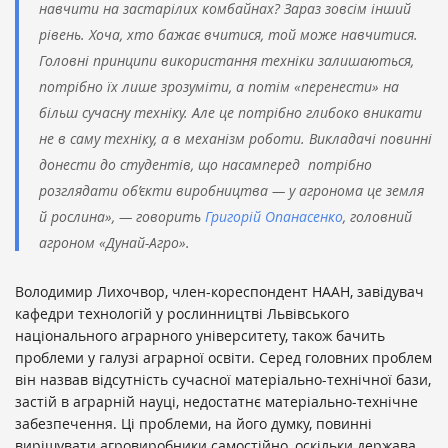
навчити на застарілих комбайнах? Зараз зовсім інший
рівень. Хоча, хто бажає вчитися, той може навчитися.
Головні принципи використання техніки залишаються,
потрібно їх лише зрозуміти, а потім «перенести» на
більш сучасну техніку. Але це потрібно глибоко вникати
не в саму техніку, а в механізм роботи. Викладачі повинні
донести до студентів, що насамперед потрібно
розглядати об’єкти виробництва — у агронома це земля
й рослина», — говорить
Григорій Опанасенко
, головний
агроном «Дунай-Агро».
Володимир Лихочвор, член-кореспондент НААН, завідувач
кафедри технологій у рослинництві Львівського
національного аграрного університету, також бачить
проблеми у галузі аграрної освіти. Серед головних проблем
він назвав відсутність сучасної матеріально-технічної бази,
застій в аграрній науці, недостатнє матеріально-технічне
забезпечення. Ці проблеми, на його думку, повинні
вирішувати агровиробники самостійно, оскільки держава