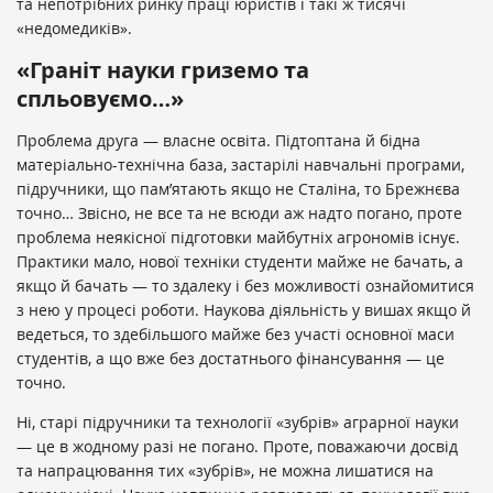
та непотрібних ринку праці юристів і такі ж тисячі
«недомедиків».
«Граніт науки гриземо та
спльовуємо…»
Проблема друга — власне освіта. Підтоптана й бідна
матеріально-технічна база, застарілі навчальні програми,
підручники, що пам’ятають якщо не Сталіна, то Брежнєва
точно… Звісно, не все та не всюди аж надто погано, проте
проблема неякісної підготовки майбутніх агрономів існує.
Практики мало, нової техніки студенти майже не бачать, а
якщо й бачать — то здалеку і без можливості ознайомитися
з нею у процесі роботи. Наукова діяльність у вишах якщо й
ведеться, то здебільшого майже без участі основної маси
студентів, а що вже без достатнього фінансування — це
точно.
Ні, старі підручники та технології «зубрів» аграрної науки
— це в жодному разі не погано. Проте, поважаючи досвід
та напрацювання тих «зубрів», не можна лишатися на