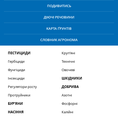
ПОДИВИТИСЬ
ДІЮЧІ РЕЧОВИНИ
КАРТА ҐРУНТІВ
СЛОВНИК АГРОНОМА
ПЕСТИЦИДИ
Круп’яні
Гербіциди
Технічні
Фунгіциди
Овочеві
Інсекциди
ШКІДНИКИ
Регулятори росту
ДОБРИВА
Протруйники
Азотні
БУР’ЯНИ
Фосфорні
НАСІННЯ
Калійні