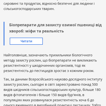
сировині та продуктах, відносно безпечні для людини і
сільськогосподарських тварин.
Біопрепарати для захисту озимої пшениці від
хвороб: міфи та реальність
Читати
Найголовніше, зазначають прихильники біологічного
методу захисту рослин, що біопрепарати не викликають
резистентності у шкодочинних організмів, тоді як
резистентність до пестицидів зростає з кожним роком.
Так, за даними Всеросійського науково-дослідного інституту
захисту рослин, сьогодні в світі зареєстровано понад 500
видів шкідників сільськогосподарських культур, більше 180
видів фітопатогенів і більше 150 видів бур'янів, в
популяціях яких розвинулася резистентність хоча б до
одного вживаного в виробничій практиці пестициду. Тобто