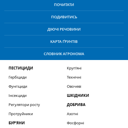
ПОЧИТАТИ
ПОДИВИТИСЬ
ДІЮЧІ РЕЧОВИНИ
КАРТА ҐРУНТІВ
СЛОВНИК АГРОНОМА
ПЕСТИЦИДИ
Круп’яні
Гербіциди
Технічні
Фунгіциди
Овочеві
Інсекциди
ШКІДНИКИ
Регулятори росту
ДОБРИВА
Протруйники
Азотні
БУР’ЯНИ
Фосфорні