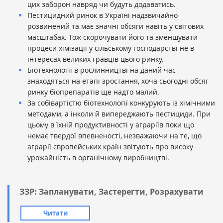
цих заборон навряд чи будуть додаватись.
Пестицидний ринок в Україні надзвичайно
розвинений та має значні обсяги навіть у світових
масштабах. Тож скорочувати його та зменшувати
процеси хімізації у сільському господарстві не в
інтересах великих гравців цього ринку.
Біотехнології в рослинництві на даний час
знаходяться на етапі зростання, хоча сьогодні обсяг
ринку біопрепаратів ще надто малий.
За собівартістю біотехнології конкурують із хімічними
методами, а інколи й випереджають пестициди. При
цьому в їхній продуктивності у аграріїв поки що
немає твердої впевненості, незважаючи на те, що
аграрії європейських країн звітують про високу
урожайність в органічному виробництві.
ЗЗР: Запланувати, Застерегти, Розрахувати
Читати