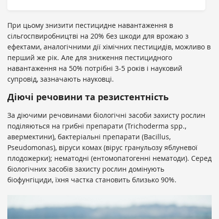
При цьому знизити пестицидне навантаження в
сільгоспвиробництві на 20% без шкоди для врожаю з
ефектами, аналогічними дії хімічних пестицидів, можливо в
перший же рік. Але для зниження пестицидного
навантаження на 50% потрібні 3-5 років і науковий
супровід, зазначають науковці.
Діючі речовини та резистентність
За діючими речовинами біологічні засоби захисту рослин
поділяються на грибні препарати (Trichoderma spp.,
авермектини), бактеріальні препарати (Bacillus,
Pseudomonas), віруси комах (вірус гранульозу яблуневої
плодожерки); нематодні (ентомопатогенні нематоди). Серед
біологічних засобів захисту рослин домінують
біофунгіциди, їхня частка становить близько 90%.