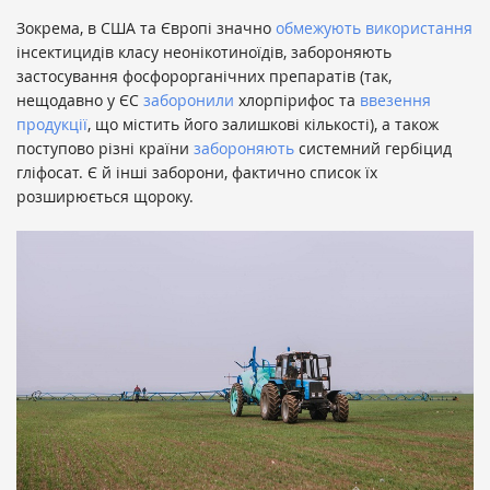
Зокрема, в США та Європі значно
обмежують використання
інсектицидів класу неонікотиноїдів, забороняють
застосування фосфорорганічних препаратів (так,
нещодавно у ЄС
заборонили
хлорпірифос та
ввезення
продукції
, що містить його залишкові кількості), а також
поступово різні країни
забороняють
системний гербіцид
гліфосат. Є й інші заборони, фактично список їх
розширюється щороку.