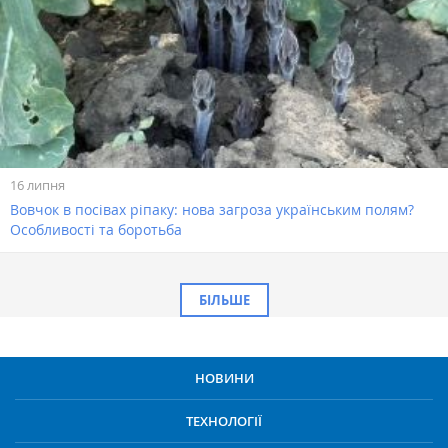
16 липня
Вовчок в посівах ріпаку: нова загроза українським полям?
Особливості та боротьба
БІЛЬШЕ
НОВИНИ
ТЕХНОЛОГІЇ