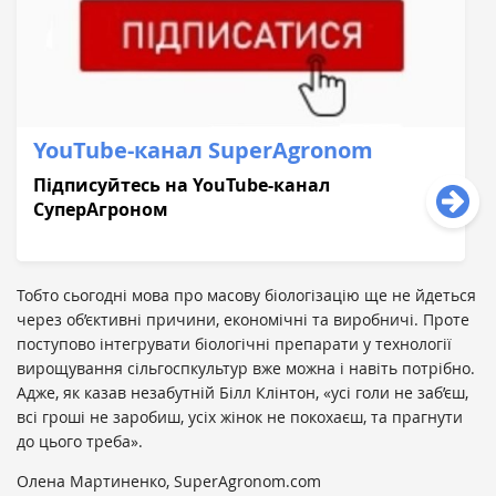
YouTube-кaнaл SuperAgronom
Підписуйтесь нa YouTube-кaнaл
СуперAгроном
Тобто сьогодні мова про масову біологізацію ще не йдеться
через об’єктивні причини, економічні та виробничі. Проте
поступово інтегрувати біологічні препарати у технології
вирощування сільгоспкультур вже можна і навіть потрібно.
Адже, як казав незабутній Білл Клінтон, «усі голи не заб’єш,
всі гроші не заробиш, усіх жінок не покохаєш, та прагнути
до цього треба».
Олена Мартиненко, SuperAgronom.com