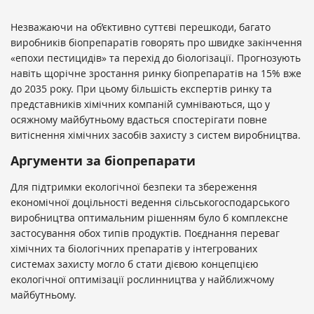
Незважаючи на об’єктивно суттєві перешкоди, багато
виробників біопрепаратів говорять про швидке закінчення
«епохи пестицидів» та перехід до біологізації. Прогнозують
навіть щорічне зростання ринку біопрепаратів на 15% вже
до 2035 року. При цьому більшість експертів ринку та
представників хімічних компаній сумніваються, що у
осяжному майбутньому вдасться спостерігати повне
витіснення хімічних засобів захисту з систем виробництва.
Аргументи за біопрепарати
Для підтримки екологічної безпеки та збереження
економічної доцільності ведення сільськогосподарського
виробництва оптимальним рішенням було б комплексне
застосування обох типів продуктів. Поєднання переваг
хімічних та біологічних препаратів у інтегрованих
системах захисту могло б стати дієвою концепцією
екологічної оптимізації рослинництва у найближчому
майбутньому.