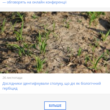
— обговорять на онлайн конференції
26 листопада
Дослідники ідентифікували сполуку, що діє як біологічний
гербіцид
БІЛЬШЕ