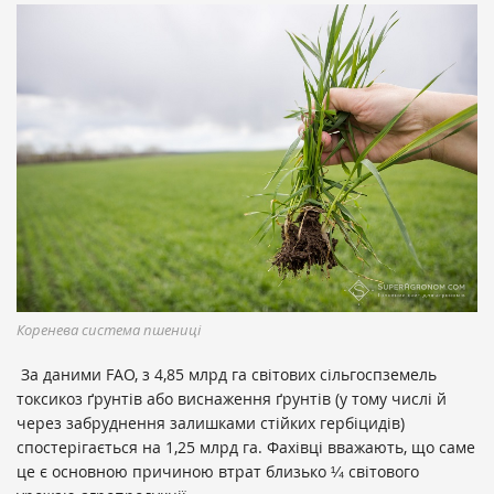
Коренева система пшениці
За даними FAO, з 4,85 млрд га світових сільгоспземель
токсикоз ґрунтів або виснаження ґрунтів (у тому числі й
через забруднення залишками стійких гербіцидів)
спостерігається на 1,25 млрд га. Фахівці вважають, що саме
це є основною причиною втрат близько ¼ світового