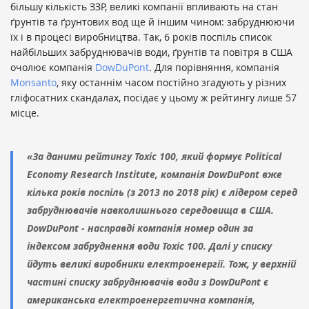
більшу кількість ЗЗР, великі компанії впливають на стан
ґрунтів та ґрунтових вод ще й іншим чином: забруднюючи
їх і в процесі виробництва. Так, 6 років поспіль список
найбільших забруднювачів води, ґрунтів та повітря в США
очолює компанія
DowDuPont
. Для порівняння, компанія
Monsanto
, яку останнім часом постійно згадують у різних
гліфосатних скандалах, посідає у цьому ж рейтингу лише 57
місце.
«За даними рейтингу Toxic 100, який формує Political
Economy Research Institute, компанія DowDuPont вже
кілька років поспіль (з 2013 по 2018 рік) є лідером серед
забруднювачів навколишнього середовища в США.
DowDuPont - насправді компанія номер один за
індексом забруднення води Toxic 100. Далі у списку
йдуть великі виробники електроенергії. Тож, у верхній
частині списку забруднювачів води з DowDuPont є
американська електроенергетична компанія,