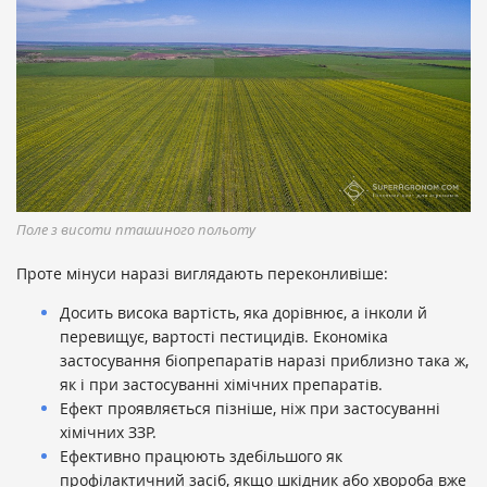
Поле з висоти пташиного польоту
Проте мінуси наразі виглядають переконливіше:
Досить висока вартість, яка дорівнює, а інколи й
перевищує, вартості пестицидів. Економіка
застосування біопрепаратів наразі приблизно така ж,
як і при застосуванні хімічних препаратів.
Ефект проявляється пізніше, ніж при застосуванні
хімічних ЗЗР.
Ефективно працюють здебільшого як
профілактичний засіб, якщо шкідник або хвороба вже