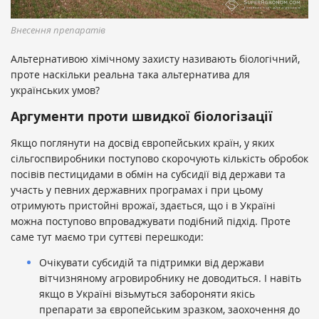
Внесення препаратів
Альтернативою хімічному захисту називають біологічний,
проте наскільки реальна така альтернатива для
українських умов?
Аргументи проти швидкої біологізації
Якщо поглянути на досвід європейських країн, у яких
сільгоспвиробники поступово скорочують кількість обробок
посівів пестицидами в обмін на субсидії від держави та
участь у певних державних програмах і при цьому
отримують пристойні врожаї, здається, що і в Україні
можна поступово впроваджувати подібний підхід. Проте
саме тут маємо три суттєві перешкоди:
Очікувати субсидій та підтримки від держави
вітчизняному агровиробнику не доводиться. І навіть
якщо в Україні візьмуться забороняти якісь
препарати за європейським зразком, заохочення до