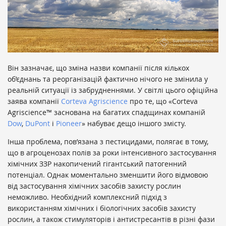
Він зазначає, що зміна назви компанії після кількох
об’єднань та реорганізацій фактично нічого не змінила у
реальній ситуації із забрудненнями. У світлі цього офіційна
заява компанії
Corteva Agriscience
про те, що «Corteva
Agriscience™ заснована на багатих спадщинах компаній
Dow
,
DuPont
і
Pioneer
» набуває дещо іншого змісту.
Інша проблема, пов’язана з пестицидами, полягає в тому,
що в агроценозах полів за роки інтенсивного застосування
хімічних ЗЗР накопичений гігантський патогенний
потенціал. Однак моментально зменшити його відмовою
від застосування хімічних засобів захисту рослин
неможливо. Необхідний комплексний підхід з
використанням хімічних і біологічних засобів захисту
рослин, а також стимуляторів і антистресантів в різні фази