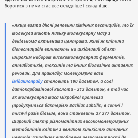
боротися з ними стає все складніше і складніше.
«Якщо взяти діючі речовини хімічних пестицидів, то їх
молекули мають низьку молекулярну масу з
декількома активними центрами. Живі ж клітини
біопестицидів впливають на шкідливий об'єкт
широким набором високомолекулярних ферментів,
антибіотиків, токсинів та інших біологічно активних
речовин. Для прикладу: молекулярна вага
імідаклоприду
становить 190 дальтон, а солі
дитіокарбамінової кислоти - 212 дальтон, в той час
як молекулярна маса мікробної протеази
(продукується бактерією Bacillus subtilis) в сотні і
тисячі разів більше, вона становить 27 277 дальтон.
Широкий спектр різноманітних високомолекулярних
метаболітів клітин з великою кількістю активних
центрів ускладнює вироблення резистентності до