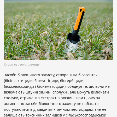
Сходи озимої пшениці
Засоби біологічного захисту, створені на біоагентах
(біоінсектициди, біофунгіциди, біогербіциди,
біомолюскоциди і біонематоциди), об'єднує те, що вони не
включають штучні хімічні сполуки , але можуть включати
сполуки, отримані з екстрактів рослин. При цьому за
активністю засоби біологічного захисту не набагато
поступаються відповідним хімічним пестицидам, але не
залишають токсичних залишків у сільськогосподарській