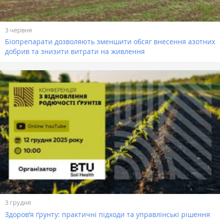
3 червня
Біопрепарати дозволяють зменшити обсяг внесення азотних
добрив та знизити витрати на живлення
3 грудня
Здоров’я ґрунту: практичні підходи та управлінські рішення