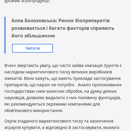
урожаю агропродукції.
Алла Болоховська: Ринок біопрепаратів
розвивається і багато факторів сприяють
його збільшенню
Читати
Вчені звертають увагу, що часто зайва хімізація ґрунтів є
наслідком маркетингового тиску великих виробників
хімікатів. Вони кажуть, що мають приклади застосування
препаратів, що наразі не потрібні. Аналіз пропонованих
господарствам схем захисних обробок, на думку деяких
науковців, дозволяє видалити з них половину фунгіцидів,
які рекомендуються окремими компаніями для
обов'язкового використання.
Окрім згаданого маркетингового тиску та заохочення
аграріїв купувати, а відповідно й застосовувати, якомога