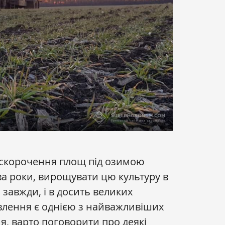
скорочення площ під озимою
а роки, вирощувати цю культуру в
 завжди, і в досить великих
ивлення є однією з найважливіших
, варто поговорити про деякі