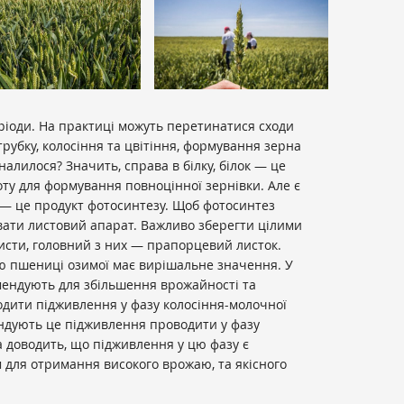
ріоди. На практиці можуть перетинатися сходи
трубку, колосіння та цвітіння, формування зерна
налилося? Значить, справа в білку, білок — це
оту для формування повноцінної зернівки. Але є
 — це продукт фотосинтезу. Щоб фотосинтез
вати листовий апарат. Важливо зберегти цілими
исти, головний з них — прапорцевий листок.
 пшениці озимої має вирішальне значення. У
мендують для збільшення врожайності та
одити підживлення у фазу колосіння-молочної
ендують це підживлення проводити у фазу
а доводить, що підживлення у цю фазу є
 для отримання високого врожаю, та якісного