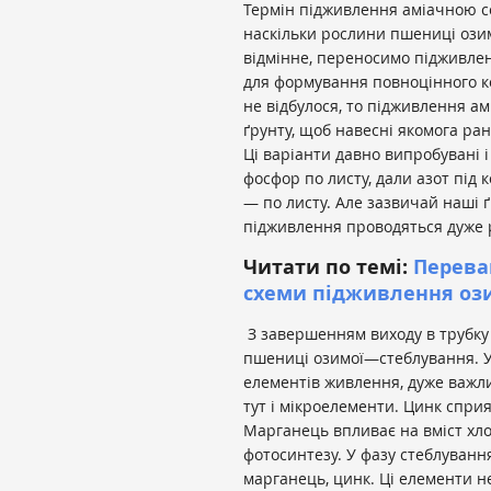
Термін підживлення аміачною се
наскільки рослини пшениці озим
відмінне, переносимо підживлен
для формування повноцінного ко
не відбулося, то підживлення 
ґрунту, щоб навесні якомога ра
Ці варіанти давно випробувані 
фосфор по листу, дали азот під 
— по листу. Але зазвичай наші ґ
підживлення проводяться дуже р
Читати по темі:
Перева
схеми підживлення оз
З завершенням виходу в трубку 
пшениці озимої—стеблування. У
елементів живлення, дуже важл
тут і мікроелементи. Цинк спри
Марганець впливає на вміст хло
фотосинтезу. У фазу стеблування
марганець, цинк. Ці елементи н