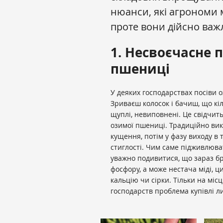
нюанси, які агрономи 
проте вони дійсно важл
1. Несвоєчасне 
пшениці
У деяких господарствах посіви 
Зриваєш колосок і бачиш, що кіл
щуплі, невиповнені. Це свідчит
озимої пшениці. Традиційно ви
кущення, потім у фазу виходу в 
стиглості. Чим саме підживлюва
уважно подивитися, що зараз бр
фосфору, а може нестача міді, ци
кальцію чи сірки. Тільки на міс
господарств проблема купівлі л