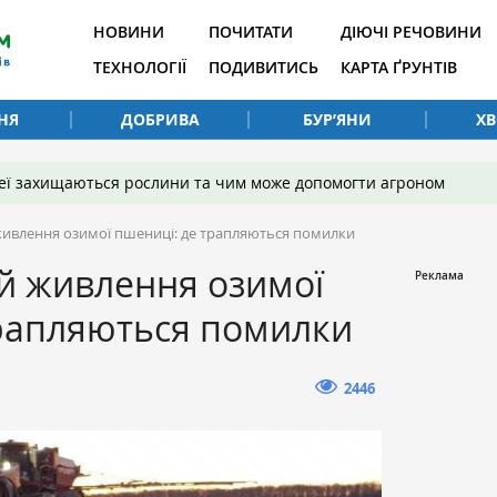
НОВИНИ
ПОЧИТАТИ
ДІЮЧІ РЕЧОВИНИ
ТЕХНОЛОГІЇ
ПОДИВИТИСЬ
КАРТА ҐРУНТІВ
НЯ
ДОБРИВА
БУР’ЯНИ
Х
 неї захищаються рослини та чим може допомогти агроном
живлення озимої пшениці: де трапляються помилки
й живлення озимої
трапляються помилки
2446