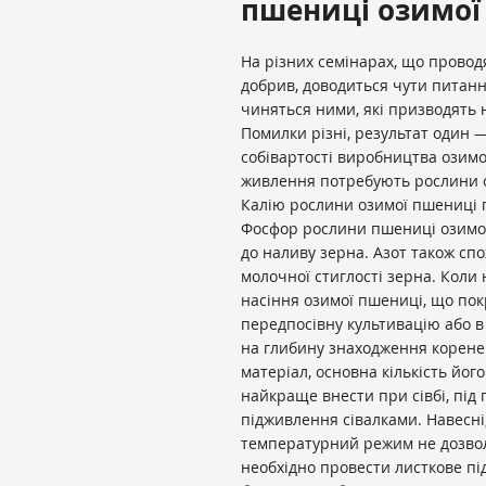
пшениці озимої
На різних семінарах, що прово
добрив, доводиться чути питанн
чиняться ними, які призводять 
Помилки різні, результат один
собівартості виробництва озимо
живлення потребують рослини оз
Калію рослини озимої пшениці п
Фосфор рослини пшениці озимої
до наливу зерна. Азот також сп
молочної стиглості зерна. Коли
насіння озимої пшениці, що пок
передпосівну культивацію або 
на глибину знаходження корене
матеріал, основна кількість його
найкраще внести при сівбі, під
підживлення сівалками. Навесні
температурний режим не дозвол
необхідно провести листкове п