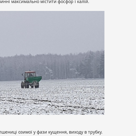
винні максимально містити фосфор і калій.
ениці озимої у фази кущення, виходу в трубку.