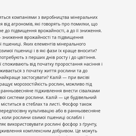
дяться компаніями з виробництва мінеральних
я від агрономів, які говорять про помилки, що
не до підвищення врожайності, а до її зниження.
 — зниження врожайності та підвищення
ї пшениці. Яких елементів мінерального
имої пшениці і в які фази їх краще вносити?
отребують з перших днів росту і до цвітіння.
 споживають від початку проростання насіння і
оживається з початку життя рослини та до
 найкраще застосувати? Калій — при висіві
ращує морозостійкість рослин, можливо під
в ранньовесняне підживлення внести сівалками
вої системи рослини. Калій — це будівельний
 міститься в стеблах та листі. Фосфор також
 передпосівну культивацію або в ранньовесняне
, коли рослини озимої пшениці ослаблі і
яє використовувати рослині фосфор з ґрунту,
ідживлення комплексним добривом. Це можуть