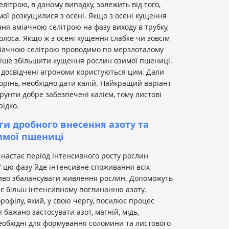
літрою, в даному випадку, залежить від того,
ої розкущилися з осені. Якщо з осені кущення
ня аміачною селітрою на фазу виходу в трубку,
лоса. Якщо ж з осені кущення слабке чи зовсім
аміачною селітрою проводимо по мерзлоталому
ніше збільшити кущення рослин озимої пшениці.
і досвідчені агрономи користуються цим. Дали
корінь, необхідно дати калій. Найкращий варіант
рунти добре забезпечені калієм, тому листові
ідко.
ги дробного внесення азоту та
имої пшениці
настає період інтенсивного росту рослин
 цю фазу йде інтенсивне споживання всіх
иво збалансувати живлення рослин. Допоможуть
яє більш інтенсивному поглинанню азоту.
рофілу, який, у свою чергу, посилює процес
 бажано застосувати азот, магній, мідь,
еобхідні для формування соломини та листового