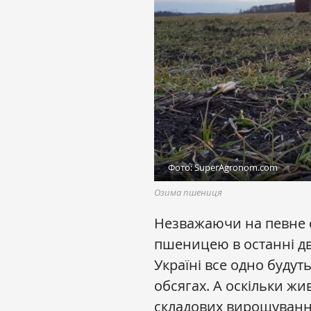
Фото: SuperAgronom.com
Озима пшениця
Незважаючи на певне 
пшеницею в останні дв
Україні все одно будуть
обсягах. А оскільки ж
складових вирощування