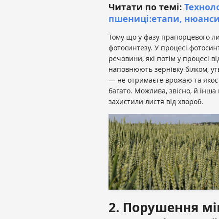
Читати по темі:
Технол
пшениці:етапи, нюанси 
Тому що у фазу прапорцевого л
фотосинтезу. У процесі фотосин
речовини, які потім у процесі від
наповнюють зернівку білком, ут
— не отримаєте врожаю та якос
багато. Можлива, звісно, й інш
захистили листя від хвороб.
2. Порушення м