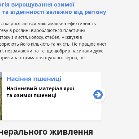
огія вирощування озимої
та відмінності залежно від регіону
истка досягається максимальна ефективність
тезу в рослині виробляються пластичні
току з листя, колосу, стебел, міжвузлів
ворюють його кількість та якість. Не працює лист
ті, незважаючи на те, що добрив насипали дуже
а причина отримання щуплого зерна, не
Насіння пшениці
Насіннєвий матеріал ярої
та озимої пшениці
інерального живлення