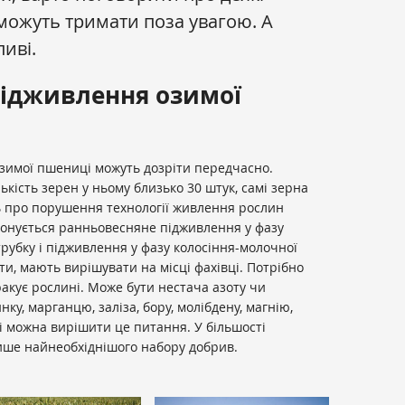
можуть тримати поза увагою. А
иві.
підживлення озимої
озимої пшениці можуть дозріти передчасно.
ькість зерен у ньому близько 30 штук, самі зерна
ь про порушення технології живлення рослин
конується ранньовесняне підживлення у фазу
трубку і підживлення у фазу колосіння-молочної
ти, мають вирішувати на місці фахівці. Потрібно
акує рослині. Може бути нестача азоту чи
нку, марганцю, заліза, бору, молібдену, магнію,
ці можна вирішити це питання. У більшості
ише найнеобхіднішого набору добрив.