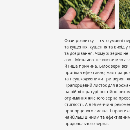
Фази розвитку — суто умовні пе
та кущення, кущення та вихід у 
та дозрівання. Чому ж зерно не 
азот. Можливо, не вистачило аз
й інша причина. Білок зернівки
протікав ефективно, має працю
та неушкодженими три верхні л
Прапорцевий листок для врожаю
нашій літературі постійно реко
отримання якісного зерна пров
стиглості. А в Німеччині реком
прапорцевого листка. І практик
найбільш цінним та ефективним
продовольчого зерна.