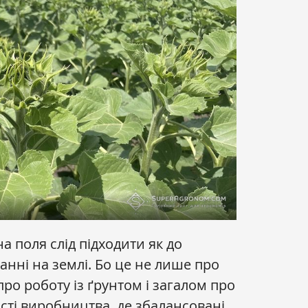
а поля слід підходити як до
анні на землі. Бо це не лише про
про роботу із ґрунтом і загалом про
ті виробництва, де збалансовані