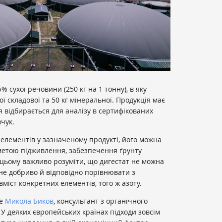
 сухої речовини (250 кг на 1 тонну), в яку
ої складової та 50 кг мінеральної. Продукція має
 відбирається для аналізу в сертифікованих
чук.
 елементів у зазначеному продукті, його можна
метою підживлення, забезпечення ґрунту
цьому важливо розуміти, що дигестат не можна
не добриво й відповідно порівнювати з
міст конкретних елементів, того ж азоту.
же
Микола Биков
, консультант з органічного
 У деяких європейських країнах підходи зовсім