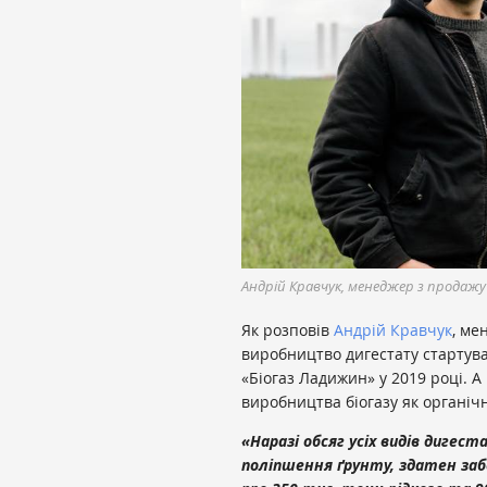
Андрій Кравчук, менеджер з продаж
Як розповів
Андрій Кравчук
, ме
виробництво дигестату стартува
«Біогаз Ладижин» у 2019 році. 
виробництва біогазу як органічн
«Наразі обсяг усіх видів дигес
поліпшення ґрунту, здатен заб