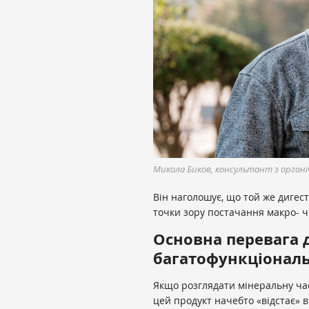
Микола Биков, консультант з орган
Він наголошує, що той же дигест
точки зору постачання макро- ч
Основна перевага 
багатофункціональ
Якщо розглядати мінеральну час
цей продукт начебто «відстає» в