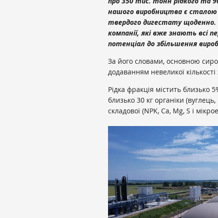
про 350 тис. тонн рідкого та
нашого виробництва є сталою і
твердого дигестату щоденно. Т
компанії, які вже знають всі п
потенціал до збільшення вироб
За його словами, основною сир
додаванням невеликої кількості 
Рідка фракція містить близько 5%
близько 30 кг органіки (вуглець,
складової (NPK, Ca, Mg, S і мікро