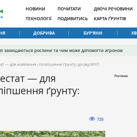
НОВИНИ
ПОЧИТАТИ
ДІЮЧІ РЕЧОВИНИ
ТЕХНОЛОГІЇ
ПОДИВИТИСЬ
КАРТА ҐРУНТІВ
НЯ
ДОБРИВА
БУР’ЯНИ
Х
 неї захищаються рослини та чим може допомогти агроном
ат — для живлення і поліпшення ґрунту: досвід МХП
естат — для
ліпшення ґрунту:
720