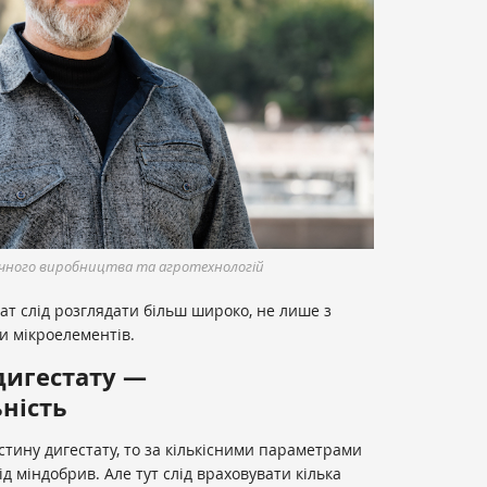
ічного виробництва та агротехнологій
ат слід розглядати більш широко, не лише з
и мікроелементів.
дигестату —
ність
тину дигестату, то за кількісними параметрами
ід міндобрив. Але тут слід враховувати кілька