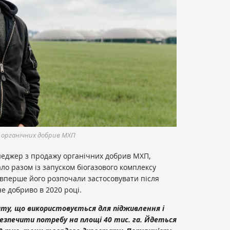
у органічних добрив МХП
неджер з продажу органічних добрив МХП,
ло разом із запуском біогазового комплексу
А вперше його розпочали застосовувати після
е добриво в 2020 році.
тату, що використовується для підживлення і
езпечити потребу на площі 40 тис. га. Йдеться