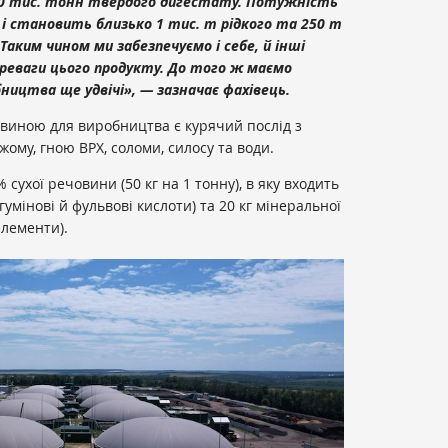
 90 тис. тонн твердого дигестату. Потужність
 становить близько 1 тис. т рідкого та 250 т
аким чином ми забезпечуємо і себе, й інші
ереваги цього продукту. До того ж маємо
ництва ще удвічі», — зазначає фахівець.
овиною для виробництва є курячий послід з
жому, гною ВРХ, соломи, силосу та води.
 сухої речовини (50 кг на 1 тонну), в яку входить
 гумінові й фульвові кислоти) та 20 кг мінеральної
елементи).