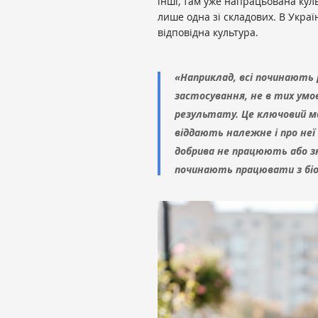
інші, там уже напрацьована кул
лише одна зі складових. В Укра
відповідна культура.
«Наприклад, всі починають 
застосування, не в тих умо
результату. Це ключовий мо
віддають належне і про неї
добрива не працюють або з
починають працювати з біо