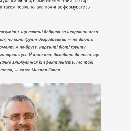
ьтура живлення, в якій економічний фактор —
їні також повільно, але починає формуватись
розуміти, що азотні добрива за неправильного
вах, чи коли ґрунт деградований — не дають
мент. А по-друге, нарешті біоті ґрунту
 говорять усі. Й коли вже доходить до того, що
начно знижується їх ефективність, то тоді
тою», — каже Микола Биков.