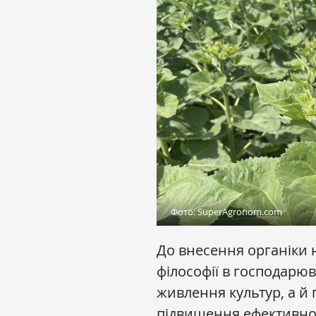
Фото: SuperAgronom.com
До внесення органіки н
філософії в господарюв
живлення культур, а й 
підвищення ефективнос