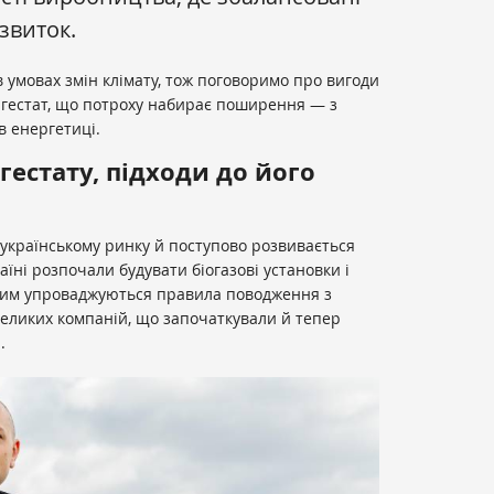
озвиток.
в умовах змін клімату, тож поговоримо про вигоди
дигестат, що потроху набирає поширення — з
в енергетиці.
гестату, підходи до його
 українському ринку й поступово розвивається
країні розпочали будувати біогазові установки і
ким упроваджуються правила поводження з
великих компаній, що започаткували й тепер
П
.