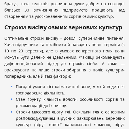
бракує, хоча селекція розвинена дуже добре: на сьогодні
близько 30 вітчизняних підприємств працюють над
створенням та удосконаленням сортів озимих культур.
Строки висіву озмих зернових культур
Оптимальні строки висіву – доволі суперечливе питання.
Хоча підручники та посібники й наводять певні терміни (з
10 по 20 вересня), але в умовах конкретного поля вони
можуть бути далеко не ідеальними. Фахівці рекомендують
диференційований підхід до строків сівби. А саме
—
враховувати не лише строки збирання з полів культури-
попередника, але й такі фактори:
Погодні умови тієї кліматичної зони, у якій ведеться
господарська діяльність.
Стан ґрунту, кількість вологи, особливості сортів та
рекомендації до їх висіву.
Строки масового льоту тлі. Оскільки тля є основним
розповсюджувачем вірусних захворювань зернових
культур (вірус жовтої карликовості ячменю, вірус