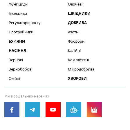
Фунгіциди
Овочеві
Інсекциди
ШКІДНИКИ
Регулятори росту
ДОБРИВА
Протруйники
Азотні
БУР’ЯНИ
Фосфорні
НАСІННЯ
Калійні
Зернові
Комплексні
Зернобобові
Мікродобрива
Олійні
ХВОРОБИ
Ми в соціальних мережах