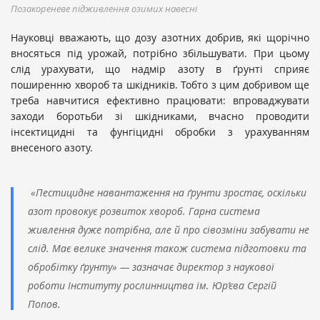
Позакореневе підживлення озимих навесні
Науковці вважають, що дозу азотних добрив, які щорічно
вносяться під урожай, потрібно збільшувати. При цьому
слід урахувати, що надмір азоту в ґрунті сприяє
поширенню хвороб та шкідників. Тобто з цим добривом ще
треба навчитися ефективно працювати: впроваджувати
заходи боротьби зі шкідниками, вчасно проводити
інсектицидні та фунгіцидні обробки з урахуванням
внесеного азоту.
«Пестицидне навантаження на ґрунти зростає, оскільки
азот провокує розвиток хвороб. Гарна система
живлення дуже потрібна, але й про сівозміни забувати не
слід. Має велике значення також система підготовки та
обробітку ґрунту»
—
зазначає директор з наукової
роботи Інституту рослинництва ім. Юр’єва Сергій
Попов.