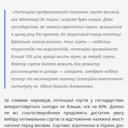
«Потенціал продуктивності іноземних сортів великий,
але адаптація до посухи і морозів дуже низька. Деякі
господарства, які завезли європейські сорти, залишилися
в цьому році без врожаю, бо засушливий кінець вегетації
буквально спалив рослини. Наші сорти
—
найбільш
посухостійкі та морозостійкі, потенціал врожайності
більше 100 ц/га, краща якість зерна, це тверді сорти.
Фактор сортів багато важить для розвитку
рослинництва в цілому»
—
говорить
завідувач відділу
селекції та насінництва пшениці Селекційно-генетичного
інституту (м. Одеса) Микола Литвиненко.
За словами науковців, потенціал сортів у господарствах
використовується сьогодні не більше, ніж на 80%. Далеко
не всі сільгоспвиробники приділяють достатню увагу
вибору оптимальних сортів та відстеженню належної якості
насіння перед висівом. Сортової агротехніки в Україні досі