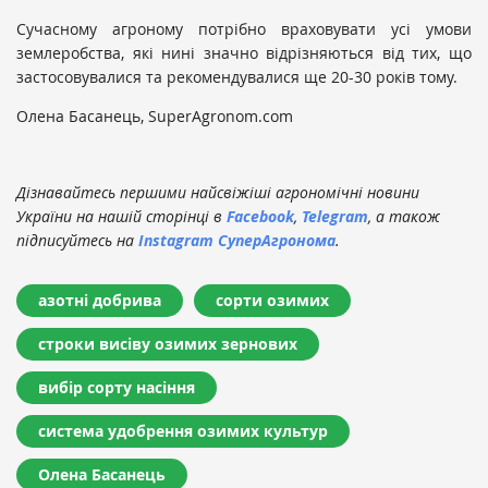
Сучасному агроному потрібно враховувати усі умови
землеробства, які нині значно відрізняються від тих, що
застосовувалися та рекомендувалися ще 20-30 років тому.
Олена Басанець, SuperAgronom.сom
Дізнавайтесь першими найсвіжіші агрономічні новини
України на нашій сторінці в
Facebook
,
Telegram
, а також
підписуйтесь на
Instagram СуперАгронома
.
азотні добрива
сорти озимих
строки висіву озимих зернових
вибір сорту насіння
система удобрення озимих культур
Олена Басанець