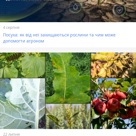
4 серпня
Посуха: як від неї захищаються рослини та чим може
допомогти агроном
22 липня