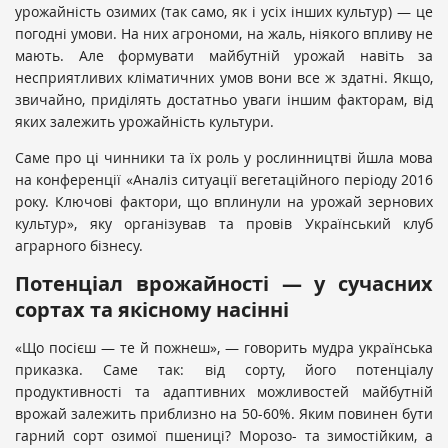
урожайність озимих (так само, як і усіх інших культур)
—
це
погодні умови. На них агрономи, на жаль, ніякого впливу не
мають. Але формувати майбутній урожай навіть за
несприятливих кліматичних умов вони все ж здатні. Якщо,
звичайно, приділять достатньо уваги іншим факторам, від
яких залежить урожайність культури.
Саме про ці чинники та їх роль у рослинництві йшла мова
на конференції «Аналіз ситуації вегетаційного періоду 2016
року. Ключові фактори, що вплинули на урожай зернових
культур», яку організував та провів Український клуб
аграрного бізнесу.
Потенціал врожайності
—
у сучасних
сортах та якісному насінні
«Що посієш
—
те й пожнеш»,
—
говорить мудра українська
приказка. Саме так: від сорту, його потенціалу
продуктивності та адаптивних можливостей майбутній
врожай залежить приблизно на 50-60%. Яким повинен бути
гарний сорт озимої пшениці? Морозо- та зимостійким, а