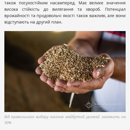
також посухостійким насамперед. Має велике значення
висока стійкість до вилягання та хвороб. Потенціал
врожайності та продовольчі якості також важливі, але вони
відступають на другий план.
Від правильного вибору насіння майбутній урожай залежить на
50%