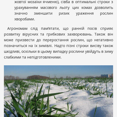
жовтої мозаїки ячменю), сівба в оптимальні строки з
урахуванням масового льоту цих комах дозволить
значно зменшити ризик ураження рослин
хворобами.
Агрономам слід пам’ятати, що ранній посів сприяє
розвитку вірусних та грибкових захворювань. Також він
може призвести до переростання рослин, що негативно
позначиться на їх зимівлі. Надто пізні строки висіву також
шкідливі, оскільки в цьому випадку рослини увійдуть в зиму
слабкими та непідготовленими.