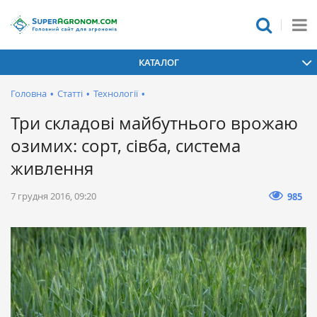
КАТАЛОГ
Головна
•
Статті
•
Технології
•
Три складові майбутнього врожаю
озимих: сорт, сівба, система
живлення
7 грудня 2016, 09:20
985