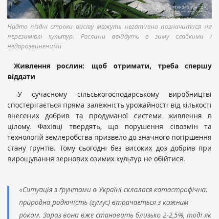
Надто піздні строки висіву можуть негативно позначитися на
перезимівлі культур. Рослини ввійдуть в зиму слабкими і
недорозвиненими
Живлення рослин: щоб отримати, треба спершу
віддати
У сучасному сільськогосподарському виробництві
спостерігається пряма залежність урожайності від кількості
внесених добрив та продуманої системи живлення в
цілому. Фахівці твердять, що порушення сівозмін та
технологій землеробства призвело до значного погіршення
стану ґрунтів. Тому сьогодні без високих доз добрив при
вирощування зернових озимих культур не обійтися.
«Ситуація з ґрунтами в Україні склалася катастрофічна:
природна родючість (гумус) втрачається з кожним
роком. Зараз вона вже становить близько 2-2,5%, тоді як