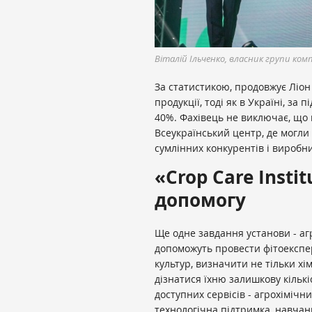
Віталій Ільченко, власник групи комп
За статистикою, продовжує Ліон
продукції, тоді як в Україні, за
40%. Фахівець не виключає, що 
Всеукраїнський центр, де могли
сумлінних конкурентів і виробни
«Crop Care Insti
допомогу
Ще одне завдання установи - аг
допоможуть провести фітоексперт
культур, визначити не тільки хім
дізнатися їхню залишкову кількіс
доступних сервісів - агрохімічн
технологічна підтримка, навчанн