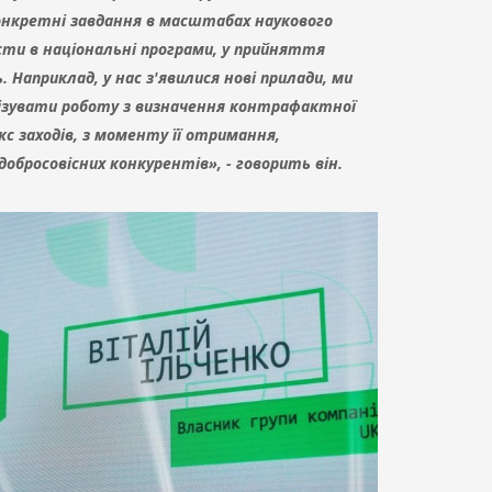
онкретні завдання в масштабах наукового
и в національні програми, у прийняття
 Наприклад, у нас з'явилися нові прилади, ми
ізувати роботу з визначення контрафактної
кс заходів, з моменту її отримання,
добросовісних конкурентів», - говорить він.