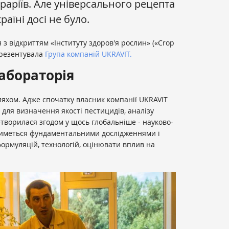
раріїв. Але універсального рецепта
аїні досі не було.
 з відкриттям «Інституту здоров'я рослин» («Crop
 презентувала
Група компаній UKRAVIT.
абораторія
ляхом. Адже спочатку власник компанії UKRAVIT
для визначення якості пестицидів, аналізу
етворилася згодом у щось глобальніше - науково-
атиметься фундаментальними дослідженнями і
ормуляцій, технологій, оцінювати вплив на