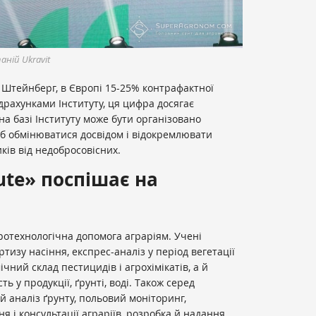
аній Ukravit
 Штейнберг, в Європі 15-25% контрафактної
 підрахунками Інституту, ця цифра досягає
на базі Інституту може бути організовано
 б обмінюватися досвідом і відокремлювати
ків від недобросовісних.
tute» поспішає на
ротехнологічна допомога аграріям. Учені
изу насіння, експрес-аналіз у період вегетації
ічний склад пестицидів і агрохімікатів, а й
ть у продукції, ґрунті, воді. Також серед
ий аналіз ґрунту, польовий моніторинг,
я і консультації аграріїв, розробка й надання