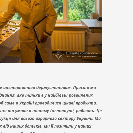
не альтернатива держустановам. Просто ми
днання, яке тільки є у найбільш розвинених
об саме в Україні проводилися цікаві продукти.
ання та умови в нашому Інституті, радіють. Це
укції для всього аграрного сектору України. Ми
 від наших батьків, ми її позичили у наших