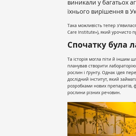
виникали у багатьох аг
їхнього вирішення в Укр
Така можливість тепер з'явилася
Care Institute»), який урочисто
Спочатку була л
Та історія могла піти й іншим ш
планував створити лабораторію 
рослин і ґрунту. Однак ідея пер
дослідний інститут, який займ
розробками нових препаратів, ф
рослини різних речовин.