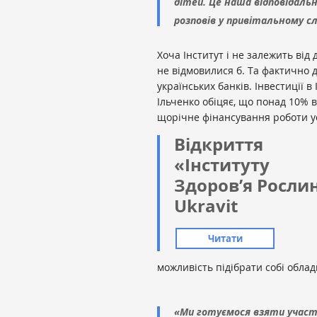
дітей. Це наша відповідаль
розповів у привітальному с
Хоча Інститут і не залежить від
не відмовилися б. Та фактично 
українських банків. Інвестиції в
Ільченко обіцяє, що понад 10% 
щорічне фінансування роботи у
Відкриття
«Інституту
Здоров’я Росли
Ukravit
Читати
можливість підібрати собі облад
«Ми готуємося взяти участь