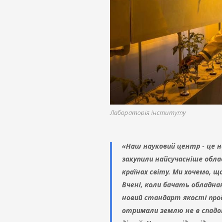
Лабораторія інституту
«Наш науковий центр - це 
закупили найсучасніше обла
країнах світу. Ми хочемо, щ
Вчені, коли бачать обладн
новий стандарт якості прод
отримали землю не в спадок