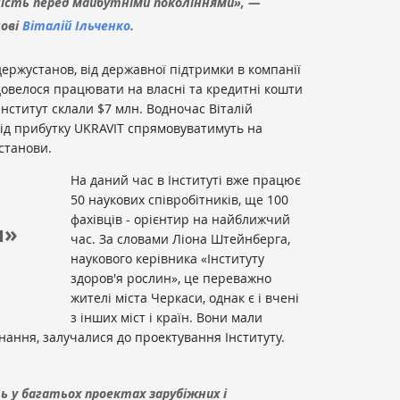
ність перед майбутніми поколіннями», —
лові
Віталій Ільченко
.
 держустанов, від державної підтримки в компанії
довелося працювати на власні та кредитні кошти
 Інститут склали $7 млн. Водночас Віталій
від прибутку UKRAVIT спрямовуватимуть на
станови.
На даний час в Інституті вже працює
50 наукових співробітників, ще 100
фахівців - орієнтир на найближчий
н»
час. За словами Ліона Штейнберга,
наукового керівника «Інституту
здоров'я рослин», це переважно
жителі міста Черкаси, однак є і вчені
з інших міст і країн. Вони мали
нання, залучалися до проектування Інституту.
 у багатьох проектах зарубіжних і