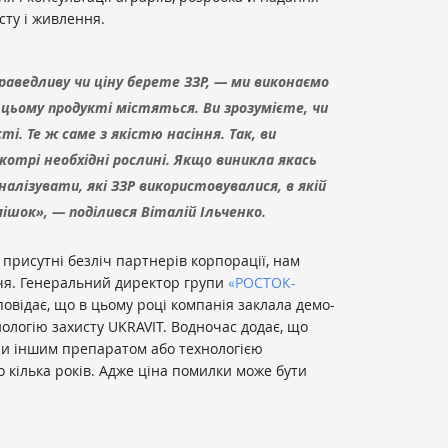
ту і живлення.
раведливу чи ціну берете ЗЗР, — ми виконаємо
в цьому продукті містяться. Ви зрозумієте, чи
сті. Те ж саме з якістю насіння. Так, ви
отрі необхідні рослині. Якщо виникла якась
алізувати, які ЗЗР використовувалися, в якій
мішок», — поділився Віталій Ільченко.
и присутні безліч партнерів корпорації, нам
ччя. Генеральний директор групи
«РОСТОК-
повідає, що в цьому році компанія заклала демо-
нологію захисту UKRAVIT. Водночас додає, що
чи іншим препаратом або технологією
 кілька років. Адже ціна помилки може бути