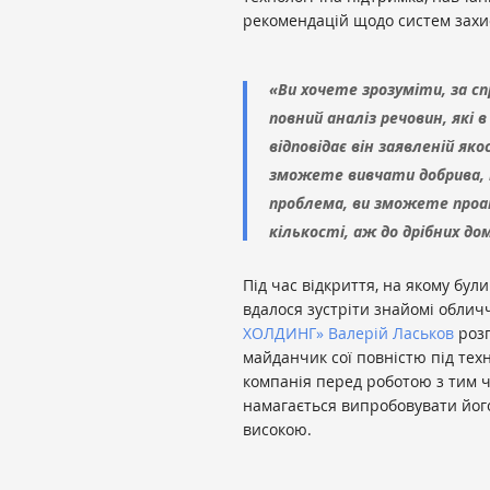
рекомендацій щодо систем захис
«Ви хочете зрозуміти, за сп
повний аналіз речовин, які 
відповідає він заявленій яко
зможете вивчати добрива, к
проблема, ви зможете проан
кількості, аж до дрібних до
Під час відкриття, на якому бул
вдалося зустріти знайомі обли
ХОЛДИНГ»
Валерій Ласьков
роз
майданчик сої повністю під тех
компанія перед роботою з тим 
намагається випробовувати його
високою.