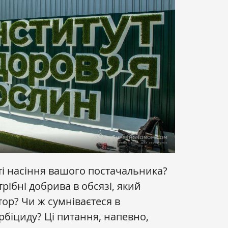
сті насіння вашого постачальника?
трібні добрива в обсязі, який
ор? Чи ж сумніваєтеся в
рбіциду? Ці питання, напевно,