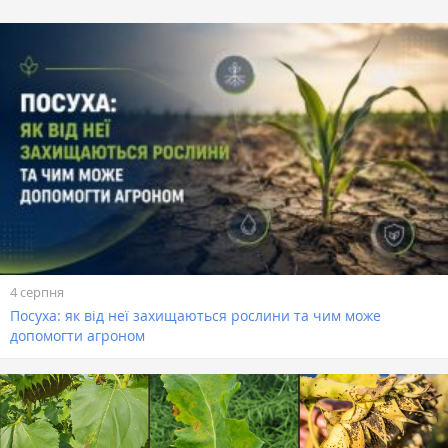
4 серпня
Посуха: як від неї захищаються рослини та чим може
допомогти агроном