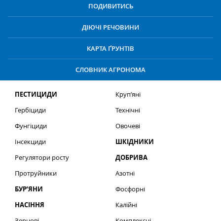
ПОДИВИТИСЬ
ДІЮЧІ РЕЧОВИНИ
КАРТА ҐРУНТІВ
СЛОВНИК АГРОНОМА
ПЕСТИЦИДИ
Круп’яні
Гербіциди
Технічні
Фунгіциди
Овочеві
Інсекциди
ШКІДНИКИ
Регулятори росту
ДОБРИВА
Протруйники
Азотні
БУР’ЯНИ
Фосфорні
НАСІННЯ
Калійні
Зернові
Комплексні