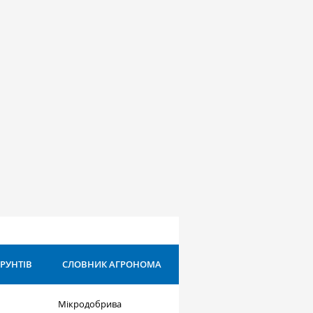
ҐРУНТІВ
СЛОВНИК АГРОНОМА
Мікродобрива