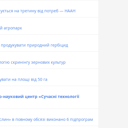
сується на третину від потреб — НААН
ий агропарк
 продукувати природний гербіцид
огію скринінгу зернових культур
вати на площі від 50 га
о-науковий центр «Сучасні технології
слин» в повному обсязі виконано 6 підпрограм