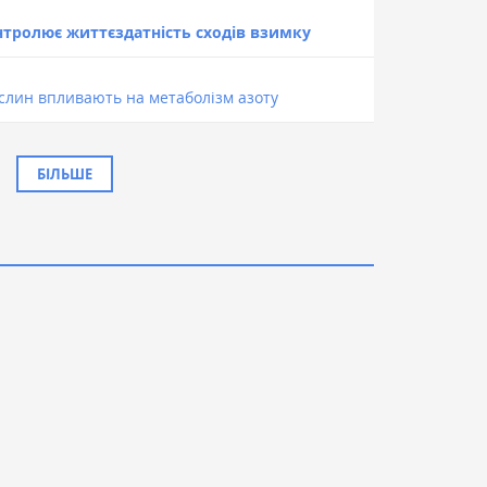
нтролює життєздатність сходів взимку
ослин впливають на метаболізм азоту
БІЛЬШЕ