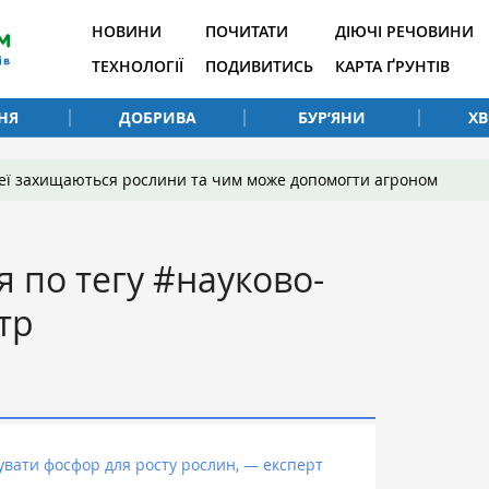
НОВИНИ
ПОЧИТАТИ
ДІЮЧІ РЕЧОВИНИ
ТЕХНОЛОГІЇ
ПОДИВИТИСЬ
КАРТА ҐРУНТІВ
НЯ
ДОБРИВА
БУР’ЯНИ
Х
 неї захищаються рослини та чим може допомогти агроном
я по тегу #науково-
тр
вати фосфор для росту рослин, — експерт