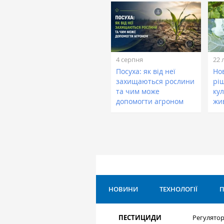
4 серпня
22 
Посуха: як від неї
Нов
захищаються рослини
рі
та чим може
кул
допомогти агроном
жи
НОВИНИ
ТЕХНОЛОГІЇ
П
ПЕСТИЦИДИ
Регулятор