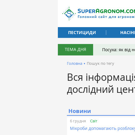
ПЕСТИЦИДИ
НАСІН
ТЕМА ДНЯ
Посуха: як від
Головна
•
Пошук по тегу
Вся інформаці
дослідний цен
Новини
Світ
6 грудня
Мікроби допомагають розблоку