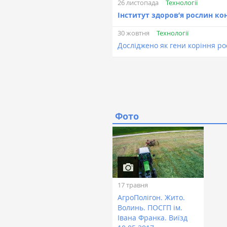
Технології
26 листопада
Інститут здоров’я рослин ко
Технології
30 жовтня
Досліджено як гени коріння р
Фото
17 травня
АгроПолігон. Жито.
Волинь. ПОСГП ім.
Івана Франка. Виїзд