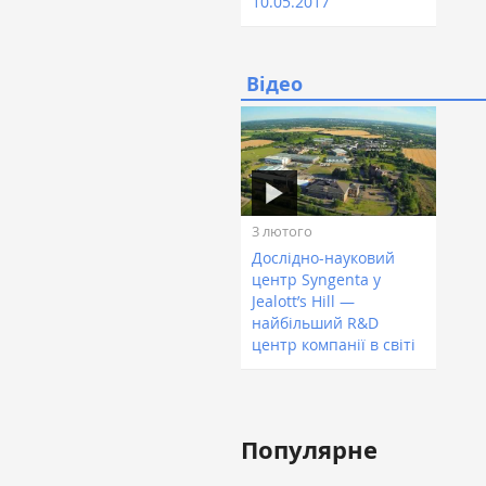
10.05.2017
Відео
3 лютого
Дослідно-науковий
центр Syngenta у
Jealott’s Hill —
найбільший R&D
центр компанії в світі
Популярне