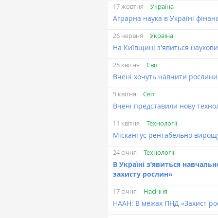
Україна
17 жовтня
Аграрна наука в Україні фінан
Україна
26 червня
На Київщині з'явиться науков
Світ
25 квітня
Вчені хочуть навчити рослини
Світ
9 квітня
Вчені представили нову технол
Технології
11 квітня
Міскантус рентабельно вирощу
Технології
24 січня
В Україні з’явиться навчальн
захисту рослин»
Насіння
17 січня
НААН: В межах ПНД «Захист ро