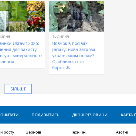
липня
16 липня
инки Ukravit 2026:
Вовчок в посівах
шення для захисту
ріпаку: нова загроза
ьтур і мінерального
українським полям?
влення
Особливості та
боротьба
БІЛЬШЕ
ОЧИТАТИ
ПОДИВИТИСЬ
ДІЮЧІ РЕЧОВИНИ
КАРТА 
и росту
Зернові
Технічні
Азотні