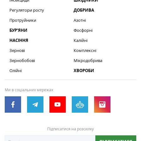
Інсекциди
ШКІДНИКИ
Регулятори росту
ДОБРИВА
Протруйники
Азотні
БУР’ЯНИ
Фосфорні
НАСІННЯ
Калійні
Зернові
Комплексні
Зернобобові
Мікродобрива
Олійні
ХВОРОБИ
Ми в соціальних мережах
Підписатися на розсилку