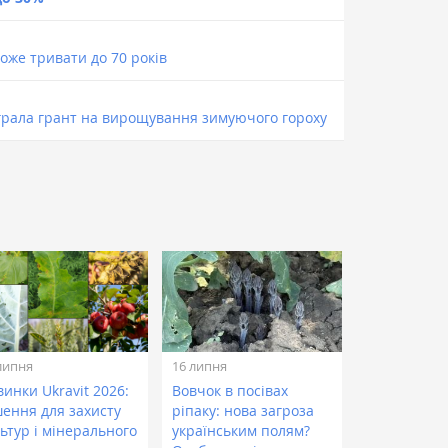
оже тривати до 70 років
рала грант на вирощування зимуючого гороху
липня
16 липня
инки Ukravit 2026:
Вовчок в посівах
шення для захисту
ріпаку: нова загроза
ьтур і мінерального
українським полям?