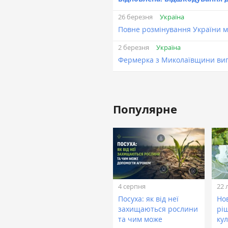
Україна
26 березня
Повне розмінування України м
Україна
2 березня
Фермерка з Миколаївщини виг
Популярне
4 серпня
22 
Посуха: як від неї
Нов
захищаються рослини
рі
та чим може
кул