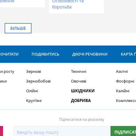
влення
Особливості та
боротьба
БІЛЬШЕ
ОЧИТАТИ
ПОДИВИТИСЬ
ДІЮЧІ РЕЧОВИНИ
КАРТА 
и росту
Зернові
Технічні
Азотні
ики
Зернобобові
Овочеві
Фосфорні
Олійні
ШКІДНИКИ
Калійні
Круп’яні
ДОБРИВА
Комплексн
Підписатися на розсилку
ПІДПИСА