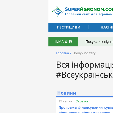
ПЕСТИЦИДИ
НАСІН
ТЕМА ДНЯ
Посуха: як від
Головна
•
Пошук по тегу
Вся інформаці
#Всеукраїнськ
Новини
Україна
19 квітня
Програма фінансування купівл
відновлена: відшкодування 