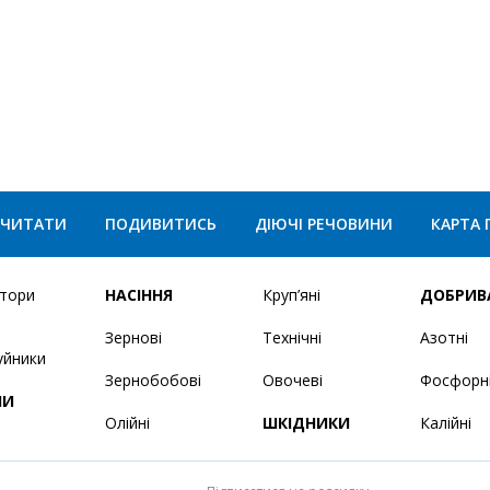
ЧИТАТИ
ПОДИВИТИСЬ
ДІЮЧІ РЕЧОВИНИ
КАРТА 
і
ятори
НАСІННЯ
Круп’яні
ДОБРИВ
Зернові
Технічні
Азотні
уйники
Зернобобові
Овочеві
Фосфорн
НИ
Олійні
ШКІДНИКИ
Калійні