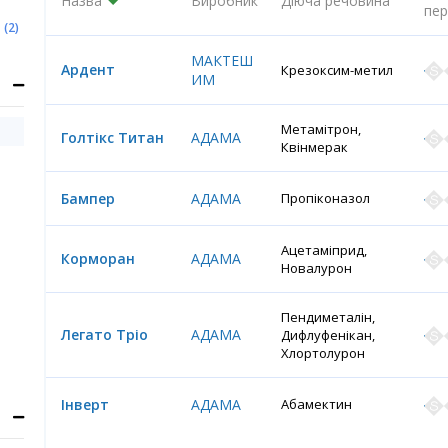
Назва
Виробник
Діюча речовина
пер
и
(2)
МАКТЕШ
Ардент
Крезоксим-метил
ИМ
Метамітрон,
Голтікс Титан
АДАМА
Квінмерак
Бампер
АДАМА
Пропіконазол
Ацетаміприд,
Корморан
АДАМА
Новалурон
Пендиметалін,
Легато Тріо
АДАМА
Дифлуфенікан,
Хлортолурон
Інверт
АДАМА
Абамектин