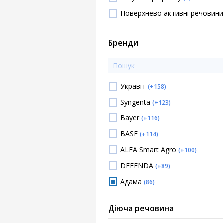
Поверхнево активні речовин
Бренди
Укравіт
(+158)
Syngenta
(+123)
Bayer
(+116)
BASF
(+114)
ALFA Smart Agro
(+100)
DEFENDA
(+89)
Адама
(86)
Хімагромаркетинг...
(+84)
Діюча речовина
Агросфера
(+81)