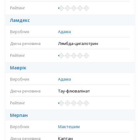
Ламдекс
Адама
Лямбда-цигалотрин
Маврік
Адама
Тау-флювалінат
Мерпан
Мактешим
Каптан