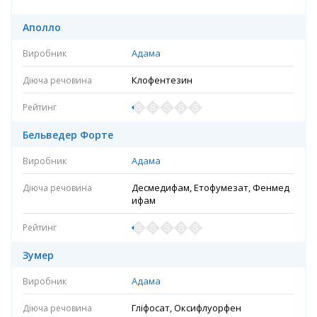
Аполло
Адама
Клофентезин
Бельведер Форте
Адама
Десмедифам, Етофумезат, Фенмед
ифам
Зумер
Адама
Гліфосат, Оксифлуорфен