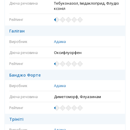
Тебуконазол, Імідаклоприд, Флудіо
ксоніл
Галіган
Адама
Оксифлуорфен
Банджо Форте
Адама
Диметоморф, Флуазинам
Трініті
Адама