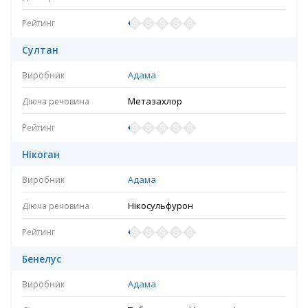
Султан
Адама
Метазахлор
Нікоган
Адама
Нікосульфурон
Бенелус
Адама