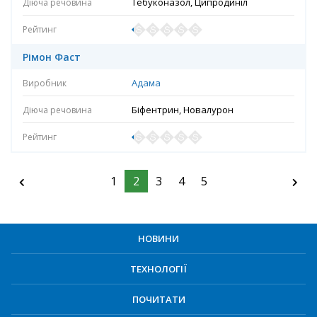
Тебуконазол, Ципродиніл
Рімон Фаст
Адама
Біфентрин, Новалурон
1
2
3
4
5
НОВИНИ
ТЕХНОЛОГІЇ
ПОЧИТАТИ