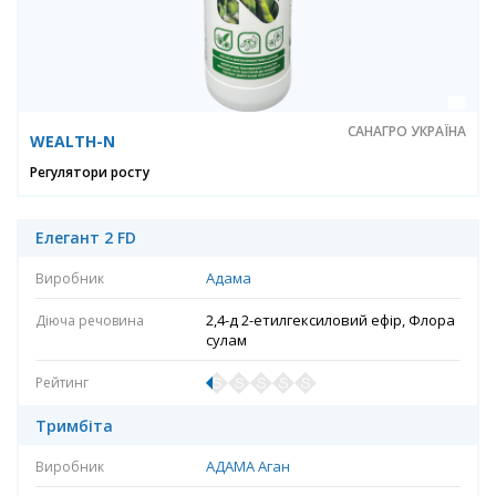
САНАГРО УКРАЇНА
WEALTH-N
Регулятори росту
Елегант 2 FD
Адама
2,4-д 2-етилгексиловий ефір, Флора
сулам
Тримбіта
АДАМА Аган