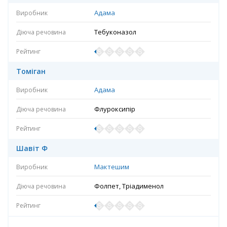
Адама
Тебуконазол
Томіган
Адама
Флуроксипір
Шавіт Ф
Мактешим
Фолпет, Тріадименол