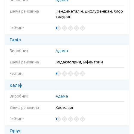
Пендиметалін, Дифлуфенікан, Хлор
толурон
Галіл
Адама
Імідаклоприд, Біфентрин
Каліф
Адама
Кломазон
Оріус