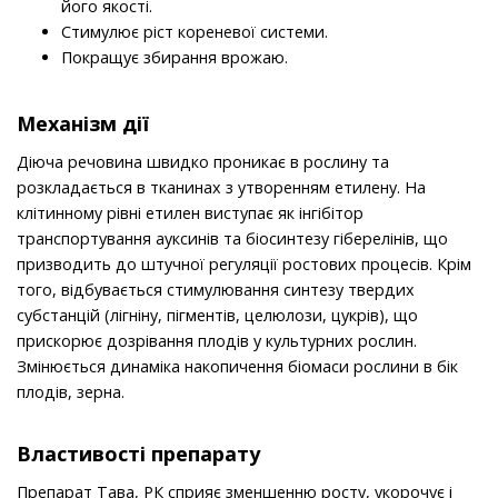
його якості.
Стимулює ріст кореневої системи.
Покращує збирання врожаю.
Механізм дії
Діюча речовина швидко проникає в рослину та
розкладається в тканинах з утворенням етилену. На
клітинному рівні етилен виступає як інгібітор
транспортування ауксинів та біосинтезу гіберелінів, що
призводить до штучної регуляції ростових процесів. Крім
того, відбувається стимулювання синтезу твердих
субстанцій (лігніну, пігментів, целюлози, цукрів), що
прискорює дозрівання плодів у культурних рослин.
Змінюється динаміка накопичення біомаси рослини в бік
плодів, зерна.
Властивості препарату
Препарат Тава, РК сприяє зменшенню росту, укорочує і