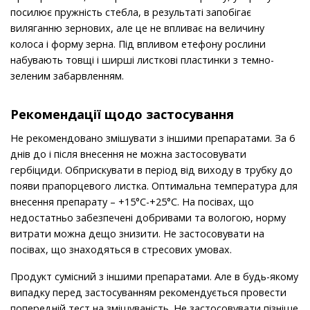
посилює пружність стебла, в результаті запобігає
виляганню зернових, але це не впливає на величину
колоса і форму зерна. Під впливом етефону рослини
набувають товщі і ширші листкові пластинки з темно-
зеленим забарвленням.
Рекомендації щодо застосування
Не рекомендовано змішувати з іншими препаратами. За 6
днів до і після внесення не можна застосовувати
гербіциди. Обприскувати в період від виходу в трубку до
появи прапорцевого листка. Оптимальна температура для
внесення препарату – +15°С-+25°С. На посівах, що
недостатньо забезпечені добривами та вологою, норму
витрати можна дещо знизити. Не застосовувати на
посівах, що знаходяться в стресових умовах.
Продукт сумісний з іншими препаратами. Але в будь-якому
випадку перед застосуванням рекомендується провести
попередній тест на змішуваність. Не застосовувати пізніше