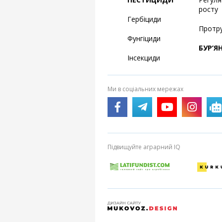
росту
Гербіциди
Протр
Фунгіциди
БУР’Я
Інсекциди
Ми в соціальних мережах
Підвищуйте аграрний IQ