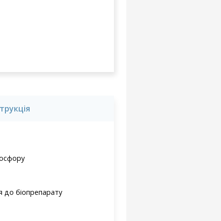
струкція
фосфору
я до біопрепарату