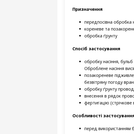
Призначення
передпосівна обробка н
кореневе та позакорен
обробка ґрунту
Спосіб застосування
обробку насіння, буль
Оброблене насіння висі
позакореневе підживле
безвітряну погоду вра
обробку ґрунту провод
внесення в рядок пров
фертигацію (стрічкове
Особливості застосуванн
перед використанням б