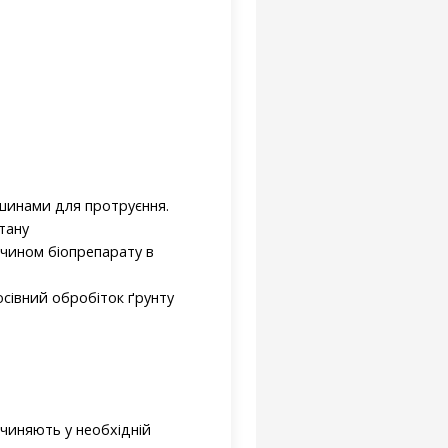
ашинами для протруєння.
тану
зчином біопрепарату в
сівний обробіток ґрунту
чиняють у необхідній