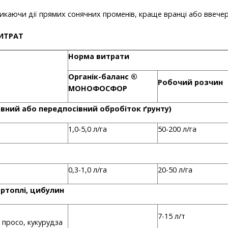
каючи дії прямих сонячних променів, краще вранці або ввечер
ИТРАТ
Норма витрати
Органік-баланс ®
Робочий розчин
МОНОФОСФОР
новний або передпосівний обробіток ґрунту)
1,0-5,0 л/га
50-200 л/га
0,3-1,0 л/га
20-50 л/га
артоплі, цибулин
7-15 л/т
 просо, кукурудза