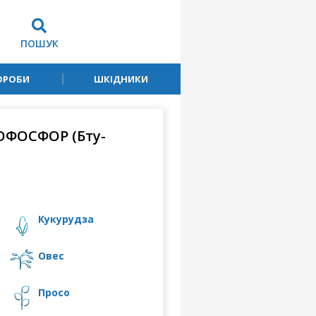
ПОШУК
ОРОБИ
ШКІДНИКИ
ОФОСФОР (Бту-
кукурудза
овес
просо