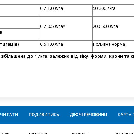
0,2-1,0 л/га
50-300 л/га
0,2-0,5 л/га*
200-500 л/га
в
тигація)
0,5-1,0 л/га
Поливна норма
більшена до 1 л/га, залежно від віку, форми, крони та 
ЧИТАТИ
ПОДИВИТИСЬ
ДІЮЧІ РЕЧОВИНИ
КАРТА 
ятори
НАСІННЯ
Круп’яні
ДОБРИВ