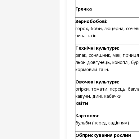
Гречка
Зернобобові:
горох, боби, люцерна, сочеви
чина та ін.
Технічні культури:
ріпак, соняшник, мак, гірчиця
льон-довгунець, коноплі, бу
кормовий та ін.
Овочеві культури:
огірки, томати, перець, бакл
кавуни, дині, кабачки
Квіти
Картопля:
бульби (перед садінням)
Обприскування рослин