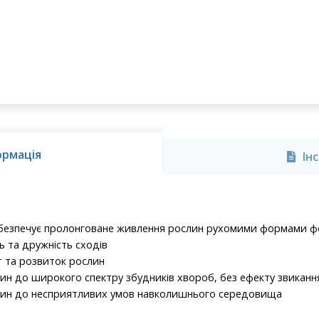
ормація
Ін
забезпечує пролонговане живлення рослин рухомими формами 
ь та дружність сходів
т та розвиток рослин
лин до широкого спектру збудників хвороб, без ефекту звиканн
слин до несприятливих умов навколишнього середовища