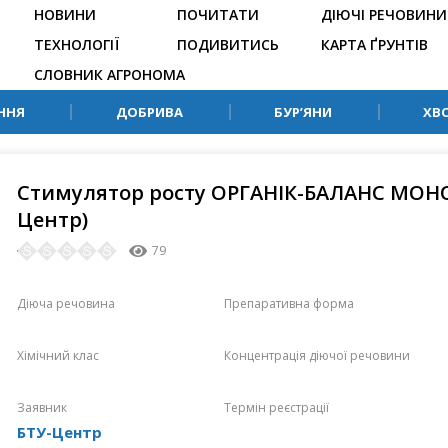
НОВИНИ
ПОЧИТАТИ
ДІЮЧІ РЕЧОВИНИ
ТЕХНОЛОГІЇ
ПОДИВИТИСЬ
КАРТА ҐРУНТІВ
СЛОВНИК АГРОНОМА
ННЯ
ДОБРИВА
БУР’ЯНИ
ХВ
Стимулятор росту ОРГАНІК-БАЛАНС МОН
Центр)
79
Діюча речовина
Препаративна форма
Хімічний клас
Концентрація діючої речовини
Заявник
Термін реєстрації
БТУ-Центр