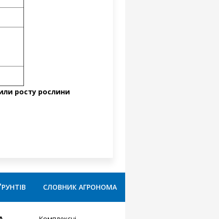
сили росту рослини
ҐРУНТІВ
СЛОВНИК АГРОНОМА
А
Комплексні