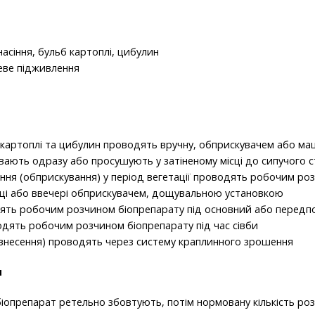
асіння, бульб картоплі, цибулин
еве підживлення
б картоплі та цибулин проводять вручну, обприскувачем або м
вають одразу або просушують у затіненому місці до сипучого с
ння (обприскування) у період вегетації проводять робочим ро
нці або ввечері обприскувачем, дощувальною установкою
ять робочим розчином біопрепарату під основний або передпо
одять робочим розчином біопрепарату під час сівби
 внесення) проводять через систему краплинного зрошення
я
іопрепарат ретельно збовтують, потім нормовану кількість роз