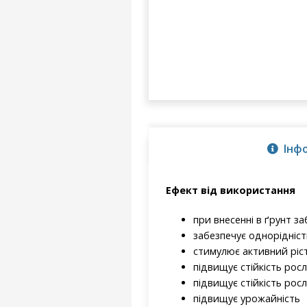
Інф
Ефект від використання
при внесенні в ґрунт 
забезпечує однорідніст
стимулює активний ріс
підвищує стійкість рос
підвищує стійкість ро
підвищує урожайність