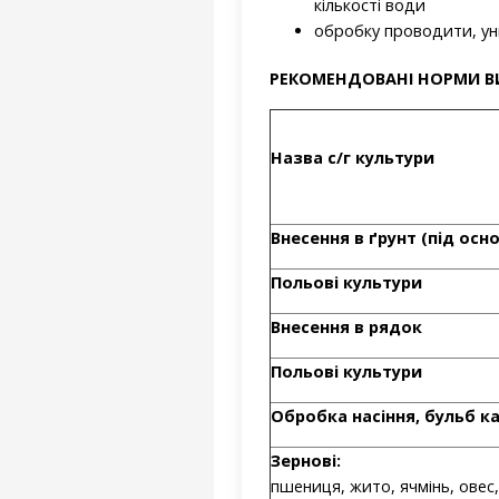
кількості води
обробку проводити, уни
РЕКОМЕНДОВАНІ НОРМИ В
Назва с/г культури
Внесення в ґрунт (під ос
Польові культури
Внесення в рядок
Польові культури
Обробка насіння, бульб к
Зернові:
пшениця, жито, ячмінь, овес,