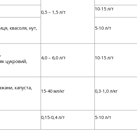
10-15 л/т
0,5 – 1,5 л/т
ця, квасоля, нут,
5-10 л/т
,
4,0 – 6,0 л/т
10-15 л/т
ряк цукровий,
ажани, капуста,
15-40 мл/кг
0,3-1,0 л/кг
0,15-0,4 л/т
5-10 л/т