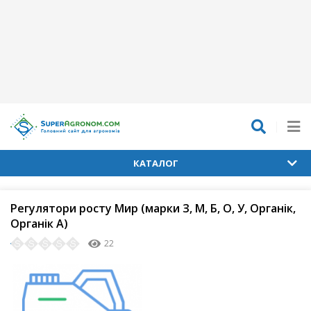
КАТАЛОГ
Регулятори росту Мир (марки З, М, Б, О, У, Органік,
Органік А)
22