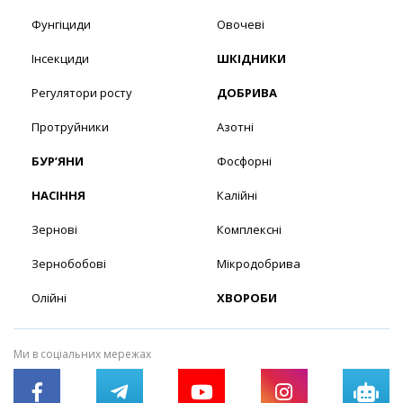
Фунгіциди
Овочеві
Інсекциди
ШКІДНИКИ
Регулятори росту
ДОБРИВА
Протруйники
Азотні
БУР’ЯНИ
Фосфорні
НАСІННЯ
Калійні
Зернові
Комплексні
Зернобобові
Мікродобрива
Олійні
ХВОРОБИ
Ми в соціальних мережах