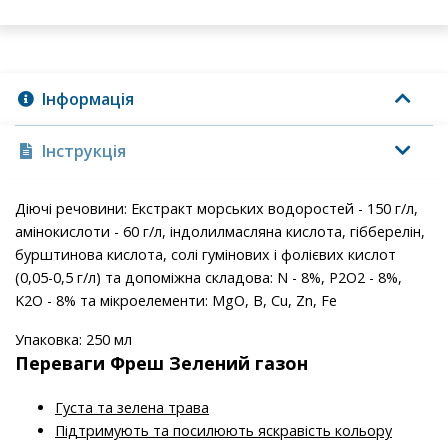
Інформація
Інструкція
Діючі речовини: Екстракт морських водоростей - 150 г/л,
амінокислоти - 60 г/л, індолилмасляна кислота, гібберелін,
бурштинова кислота, солі гумінових і фолієвих кислот
(0,05-0,5 г/л) та допоміжна складова: N - 8%, P2O2 - 8%,
K2O - 8% та мікроелементи: MgO, B, Cu, Zn, Fe
Упаковка: 250 мл
Переваги Фреш Зелений газон
Густа та зелена трава
Підтримують та посилюють яскравість кольору