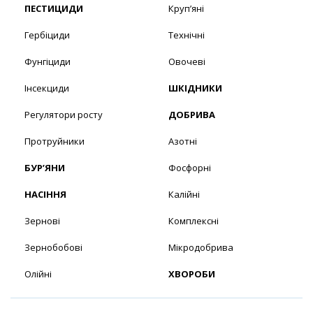
ПЕСТИЦИДИ
Круп’яні
Гербіциди
Технічні
Фунгіциди
Овочеві
Інсекциди
ШКІДНИКИ
Регулятори росту
ДОБРИВА
Протруйники
Азотні
БУР’ЯНИ
Фосфорні
НАСІННЯ
Калійні
Зернові
Комплексні
Зернобобові
Мікродобрива
Олійні
ХВОРОБИ