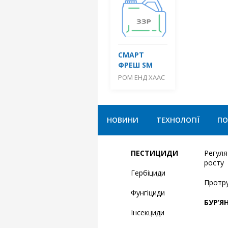
СМАРТ
ФРЕШ SM
РОМ ЕНД ХААС
НОВИНИ
ТЕХНОЛОГІЇ
ПО
ПЕСТИЦИДИ
Регул
росту
Гербіциди
Протр
Фунгіциди
БУР’Я
Інсекциди