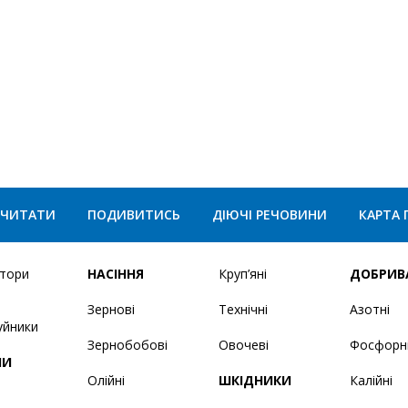
ЧИТАТИ
ПОДИВИТИСЬ
ДІЮЧІ РЕЧОВИНИ
КАРТА 
ятори
НАСІННЯ
Круп’яні
ДОБРИВ
Зернові
Технічні
Азотні
уйники
Зернобобові
Овочеві
Фосфорн
НИ
Олійні
ШКІДНИКИ
Калійні