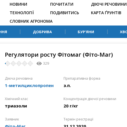
НОВИНИ
ПОЧИТАТИ
ДІЮЧІ РЕЧОВИНИ
ТЕХНОЛОГІЇ
ПОДИВИТИСЬ
КАРТА ҐРУНТІВ
СЛОВНИК АГРОНОМА
ННЯ
ДОБРИВА
БУР’ЯНИ
ХВ
Регулятори росту Фітомаг (Фіто-Маг)
329
Діюча речовина
Препаративна форма
1-метилциклопропен
з.п.
Хімічний клас
Концентрація діючої речовини
триазоли
20 г/кг
Заявник
Термін реєстрації
Фіто-Маг
31.12.2020