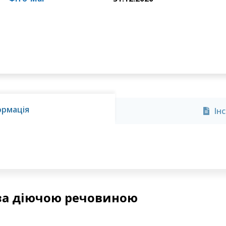
ормація
Ін
за діючою речовиною